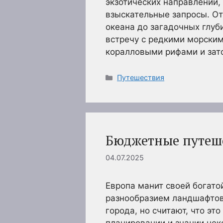
экзотических направлений,
взыскательные запросы. От
океана до загадочных глуб
встречу с редкими морски
коралловыми рифами и за
Рубрики
Путешествия
Бюджетные путеше
04.07.2025
Европа манит своей богатой
разнообразием ландшафтов
города, но считают, что эт
планировании и знании нек