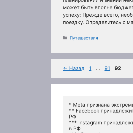
может быть вполне бюджет
успеху: Прежде всего, нео
поездку. Определитесь с м
Рубрики
Путешествия
Страница
Страница
Страни
←
Назад
1
…
91
92
* Meta признана экстрем
** Facebook принадлежит
РФ
*** Instagram принадлеж
в РФ 