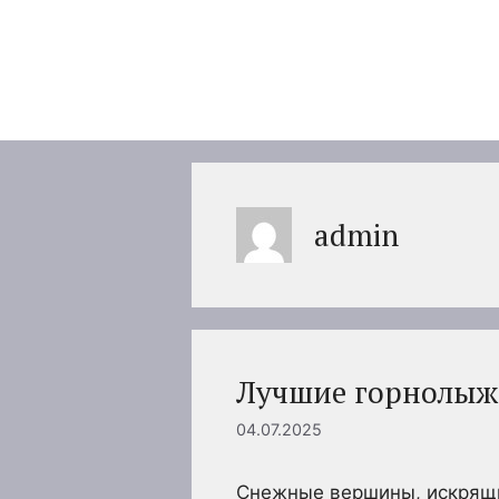
Перейти
к
содержимому
admin
Лучшие горнолыж
04.07.2025
Снежные вершины, искрящи