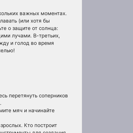
скольких важных моментах.
лавать (или хотя бы
ьте о защите от солнца:
ими лучами. В-третьих,
жду и голод во время
селью!
есь перетянуть соперников
.
мите мяч и начинайте
зрослых. Кто построит
инструменты для создания