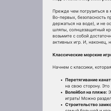
Прежде чем погрузиться в 
Во-первых, безопасность пр
держаться на воде), и не о
шляпы, солнцезащитный кре
возьмите с собой достаточ
активных игр. И, наконец, 
Классические морские иг
Начнем с классики, которая
Перетягивание каната
на свою сторону. Это
Волейбол на пляже:
Э
играть! Можно раздел
Строительство замко
самый большой и кра