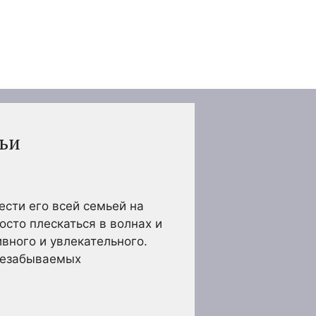
мьи
ести его всей семьей на
осто плескаться в волнах и
ивного и увлекательного.
 незабываемых