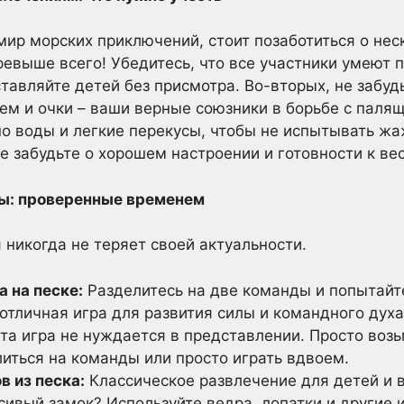
мир морских приключений, стоит позаботиться о не
евыше всего! Убедитесь, что все участники умеют п
ставляйте детей без присмотра. Во-вторых, не забуд
м и очки – ваши верные союзники в борьбе с палящ
но воды и легкие перекусы, чтобы не испытывать жа
не забудьте о хорошем настроении и готовности к ве
ры: проверенные временем
 никогда не теряет своей актуальности.
 на песке:
Разделитесь на две команды и попытайт
 отличная игра для развития силы и командного духа
та игра не нуждается в представлении. Просто возь
иться на команды или просто играть вдвоем.
в из песка:
Классическое развлечение для детей и в
сивый замок? Используйте ведра, лопатки и другие 