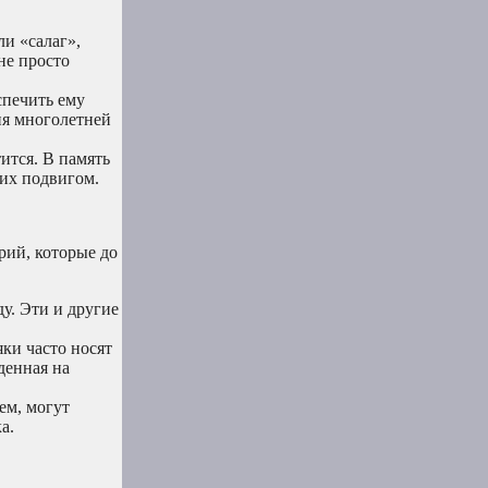
и «салаг»,
не просто
спечить ему
ия многолетней
тится. В память
 их подвигом.
рий, которые до
ду. Эти и другие
ки часто носят
денная на
ем, могут
а.