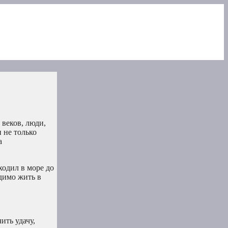
 веков, люди,
 не только
а
ходил в море до
димо жить в
ить удачу,