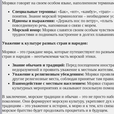
Моряки говорят на своем особом языке, наполненном термин
Специальные термины:
«Бак», «ют», «камбуз», «трап» 
понятия. Знание морской терминологии – необходимое ус
Идиомы и выражения:
«Держать нос по ветру», «плыть 
повседневную речь, напоминая о связи с морем.
Морской юмор:
Моряки славятся своим особым чувством
трудностями и поднимать настроение в долгих плаваниях
Уважение к культуре разных стран и народов:
Моряки – это граждане мира, которые путешествуют по разным 
стран и народов – неотъемлемая часть морской этики.
Знание обычаев и традиций:
Перед посещением иностран
недоразумений и проявить уважение к местным жителям.
Уважение к религиозным убеждениям:
Моряки проявля
другие религиозные места, соблюдая принятые там прави
Взаимодействие с местным населением:
Моряки старают
культурных мероприятиях и оказывают посильную помощ
В заключение, морские традиции и обычаи – это не просто набо
поколение. Они формируют морскую культуру, укрепляют дух 
традициям – это уважение к истории, к морю и к тем, кто связа
морское братство будет продолжать процветать и в будущем.