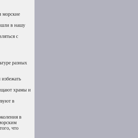
и морские
ошли в нашу
ляться с
ьтуре разных
 избежать
ещают храмы и
твуют в
околения в
 морским
того, что