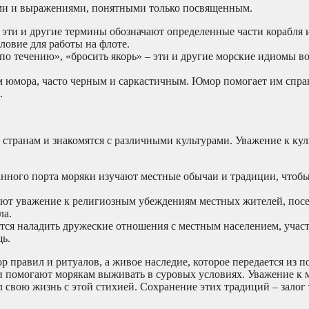
ами и выражениями, понятными только посвященным.
– эти и другие термины обозначают определенные части корабля 
ловие для работы на флоте.
по течению», «бросить якорь» – эти и другие морские идиомы в
 юмора, часто черным и саркастичным. Юмор помогает им справ
.
странам и знакомятся с различными культурами. Уважение к кул
ного порта моряки изучают местные обычаи и традиции, чтобы
ют уважение к религиозным убеждениям местных жителей, пос
ла.
ся наладить дружеские отношения с местным населением, учас
ь.
р правил и ритуалов, а живое наследие, которое передается из п
и помогают морякам выживать в суровых условиях. Уважение к
л свою жизнь с этой стихией. Сохранение этих традиций – залог 