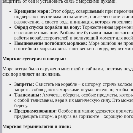
защитить от бед и установить связь с морскими духами.
Крещение моря:
Этот обряд, совершаемый при пересечен
подвергают шутливым испытаниям, после чего они станов
развлечение, а своего рода инициация, которая укрепляет
Обряд спуска корабля на воду:
Торжественная церемония
счастливое плавание. Разбивание бутылки шампанского о
работы кораблестроителей и волнующий момент для всей
Поминовение погибших моряков:
Море ошибок не прощае
о погибших моряках возлагают венки на воду, звучит ми
Морские суеверия и поверья:
Море всегда было окружено мистикой и тайнами, поэтому неуд
сих пор влияют на их жизнь.
Запреты:
Свистеть на корабле – к шторму, стричь волосы 
запреты соблюдаются моряками неукоснительно, чтобы не
Талисманы:
Амулеты, обереги, особые предметы, которы
с собой талисманы, веря в их магическую силу. Это може
берегу.
Предзнаменования:
Особое внимание уделяется примета
предвещать шторм, а радуга на горизонте – хорошую пог
Морская терминология и язык: