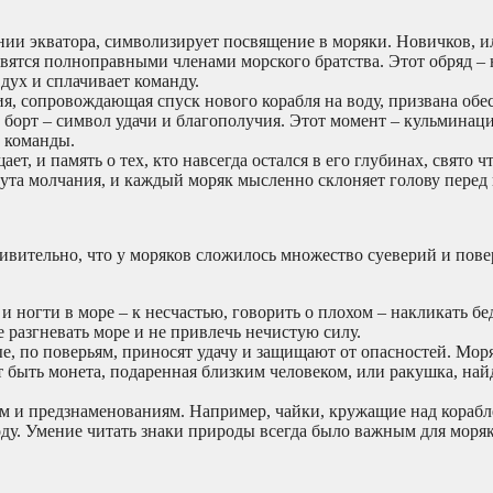
ии экватора, символизирует посвящение в моряки. Новичков, ил
ятся полноправными членами морского братства. Этот обряд – 
 дух и сплачивает команду.
, сопровождающая спуск нового корабля на воду, призвана обе
 борт – символ удачи и благополучия. Этот момент – кульминац
 команды.
т, и память о тех, кто навсегда остался в его глубинах, свято ч
нута молчания, и каждый моряк мысленно склоняет голову перед
ивительно, что у моряков сложилось множество суеверий и пове
и ногти в море – к несчастью, говорить о плохом – накликать бе
 разгневать море и не привлечь нечистую силу.
е, по поверьям, приносят удачу и защищают от опасностей. Моря
т быть монета, подаренная близким человеком, или ракушка, най
м и предзнаменованиям. Например, чайки, кружащие над корабл
оду. Умение читать знаки природы всегда было важным для моряк