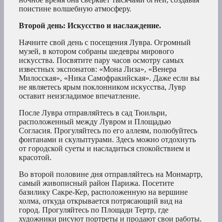
поистине волшебную атмосферу.
Второй день: Искусство и наслаждение.
Начните свой день с посещения Лувра. Огромный
музей, в котором собраны шедевры мирового
искусства. Посвятите пару часов осмотру самых
известных экспонатов: «Мона Лиза», «Венера
Милосская», «Ника Самофракийская». Даже если вы
не являетесь ярым поклонником искусства, Лувр
оставит неизгладимое впечатление.
После Лувра отправляйтесь в сад Тюильри,
расположенный между Лувром и Площадью
Согласия. Прогуляйтесь по его аллеям, полюбуйтесь
фонтанами и скульптурами. Здесь можно отдохнуть
от городской суеты и насладиться спокойствием и
красотой.
Во второй половине дня отправляйтесь на Монмартр,
самый живописный район Парижа. Посетите
базилику Сакре-Кер, расположенную на вершине
холма, откуда открывается потрясающий вид на
город. Прогуляйтесь по Площади Тертр, где
художники рисуют портреты и продают свои работы.