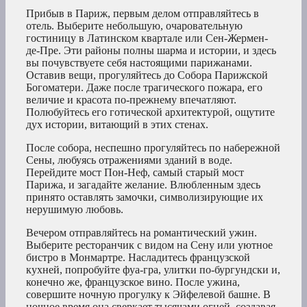
Прибыв в Париж, первым делом отправляйтесь в
отель. Выберите небольшую, очаровательную
гостиницу в Латинском квартале или Сен-Жермен-
де-Пре. Эти районы полны шарма и истории, и здесь
вы почувствуете себя настоящими парижанами.
Оставив вещи, прогуляйтесь до Собора Парижской
Богоматери. Даже после трагического пожара, его
величие и красота по-прежнему впечатляют.
Полюбуйтесь его готической архитектурой, ощутите
дух истории, витающий в этих стенах.
После собора, неспешно прогуляйтесь по набережной
Сены, любуясь отражениями зданий в воде.
Перейдите мост Пон-Неф, самый старый мост
Парижа, и загадайте желание. Влюбленным здесь
принято оставлять замочки, символизирующие их
нерушимую любовь.
Вечером отправляйтесь на романтический ужин.
Выберите ресторанчик с видом на Сену или уютное
бистро в Монмартре. Насладитесь французской
кухней, попробуйте фуа-гра, улитки по-бургундски и,
конечно же, французское вино. После ужина,
совершите ночную прогулку к Эйфелевой башне. В
ночное время она сверкает тысячами огней, создавая