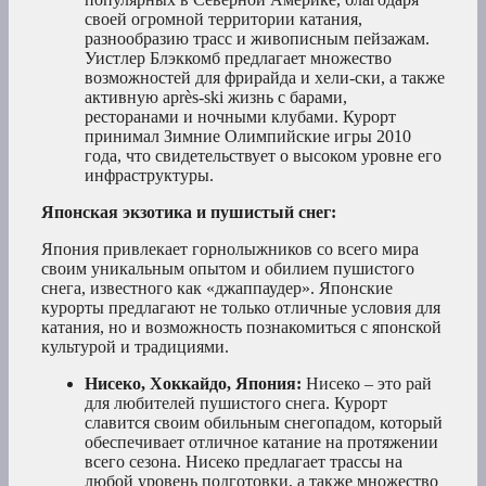
своей огромной территории катания,
разнообразию трасс и живописным пейзажам.
Уистлер Блэккомб предлагает множество
возможностей для фрирайда и хели-ски, а также
активную après-ski жизнь с барами,
ресторанами и ночными клубами. Курорт
принимал Зимние Олимпийские игры 2010
года, что свидетельствует о высоком уровне его
инфраструктуры.
Японская экзотика и пушистый снег:
Япония привлекает горнолыжников со всего мира
своим уникальным опытом и обилием пушистого
снега, известного как «джаппаудер». Японские
курорты предлагают не только отличные условия для
катания, но и возможность познакомиться с японской
культурой и традициями.
Нисеко, Хоккайдо, Япония:
Нисеко – это рай
для любителей пушистого снега. Курорт
славится своим обильным снегопадом, который
обеспечивает отличное катание на протяжении
всего сезона. Нисеко предлагает трассы на
любой уровень подготовки, а также множество