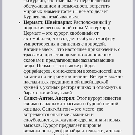
экскурсии, частные шале с персональным
обслуживанием и возможность встретить
мировых знаменитостей – все это делает
Куршевель незабываемым.
Церматт, Швейцария:
Расположенный у
подножия легендарной горы Маттерхорн,
Церматт – это курорт, свободный от
автомобилей, что создает особую атмосферу
умиротворения и единения с природой.
Катание здесь – это настоящее приключение, с
трассами, пролегающими по живописным
склонам и предлагающими захватывающие
виды. Церматт – это также рай для
фрирайдеров, с множеством возможностей для
катания по нетронутой целине. Вечером можно
насладиться традиционной швейцарской
кухней в уютных ресторанчиках и отдохнуть в
барах с живой музыкой.
Санкт-Антон, Австрия:
Этот курорт известен
своими сложными трассами и бурной ночной
жизнью. Санкт-Антон – это место, где
встречаются опытные лыжники и
сноубордисты, жаждущие адреналина и новых
вызовов. Курорт предлагает широкие
возможности для фрирайда и хели-ски, а также