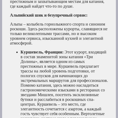
престижным и захватывающим местам для катания,
где каждый найдет что-то по душе.
Альпийский шик и безупречный сервис:
Альпы – колыбель горнолыжного спорта и синоним
роскоши. Здесь расположены курорты, славящиеся не
только великолепными трассами, но и высоким
уровнем сервиса, изысканной кухней и элегантной
атмосферой.
Куршевель, Франция:
Этот курорт, входящий
в состав знаменитой зоны катания «Три
Долины», является одним из самых
престижных в мире. Куршевель предлагает
трассы на любой уровень подготовки, от
пологих спусков для начинающих до
экстремальных маршрутов для профессионалов.
Помимо катания, здесь можно насладиться
гастрономическими изысками в ресторанах со
звездами Мишлен, посетить эксклюзивные
бутики и расслабиться в роскошных спа-
центрах. Куршевель – это место, где
элегантность сочетается с азартом, а каждый
гость чувствует себя особенным. Вертолетные