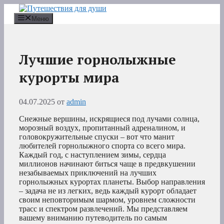
Перейти
к
Меню
содержимому
Лучшие горнолыжные
курорты мира
04.07.2025
от
admin
Снежные вершины, искрящиеся под лучами солнца,
морозный воздух, пропитанный адреналином, и
головокружительные спуски – вот что манит
любителей горнолыжного спорта со всего мира.
Каждый год, с наступлением зимы, сердца
миллионов начинают биться чаще в предвкушении
незабываемых приключений на лучших
горнолыжных курортах планеты. Выбор направления
– задача не из легких, ведь каждый курорт обладает
своим неповторимым шармом, уровнем сложности
трасс и спектром развлечений. Мы представляем
вашему вниманию путеводитель по самым