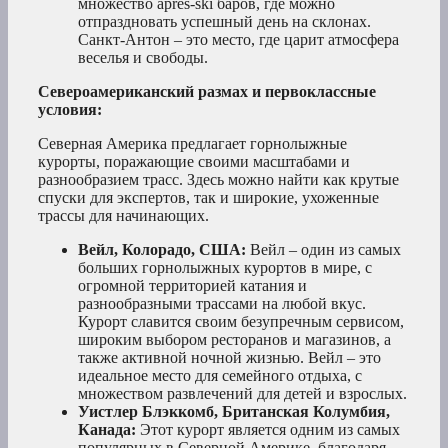
множество après-ski баров, где можно
отпраздновать успешный день на склонах.
Санкт-Антон – это место, где царит атмосфера
веселья и свободы.
Североамериканский размах и первоклассные
условия:
Северная Америка предлагает горнолыжные
курорты, поражающие своими масштабами и
разнообразием трасс. Здесь можно найти как крутые
спуски для экспертов, так и широкие, ухоженные
трассы для начинающих.
Вейл, Колорадо, США:
Вейл – один из самых
больших горнолыжных курортов в мире, с
огромной территорией катания и
разнообразными трассами на любой вкус.
Курорт славится своим безупречным сервисом,
широким выбором ресторанов и магазинов, а
также активной ночной жизнью. Вейл – это
идеальное место для семейного отдыха, с
множеством развлечений для детей и взрослых.
Уистлер Блэккомб, Британская Колумбия,
Канада:
Этот курорт является одним из самых
популярных в Северной Америке, благодаря