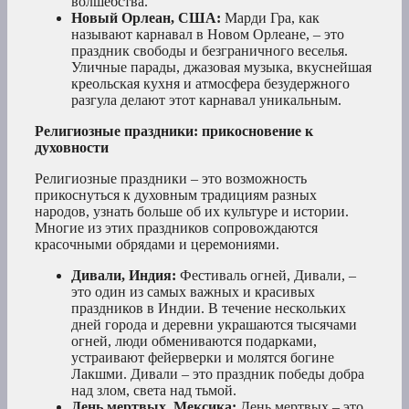
волшебства.
Новый Орлеан, США:
Марди Гра, как
называют карнавал в Новом Орлеане, – это
праздник свободы и безграничного веселья.
Уличные парады, джазовая музыка, вкуснейшая
креольская кухня и атмосфера безудержного
разгула делают этот карнавал уникальным.
Религиозные праздники: прикосновение к
духовности
Религиозные праздники – это возможность
прикоснуться к духовным традициям разных
народов, узнать больше об их культуре и истории.
Многие из этих праздников сопровождаются
красочными обрядами и церемониями.
Дивали, Индия:
Фестиваль огней, Дивали, –
это один из самых важных и красивых
праздников в Индии. В течение нескольких
дней города и деревни украшаются тысячами
огней, люди обмениваются подарками,
устраивают фейерверки и молятся богине
Лакшми. Дивали – это праздник победы добра
над злом, света над тьмой.
День мертвых, Мексика:
День мертвых – это