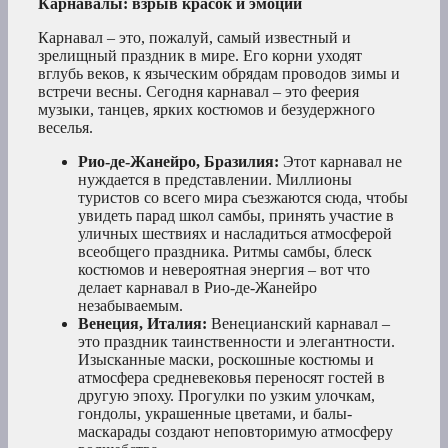
Карнавалы: взрыв красок и эмоций
Карнавал – это, пожалуй, самый известный и
зрелищный праздник в мире. Его корни уходят
вглубь веков, к языческим обрядам проводов зимы и
встречи весны. Сегодня карнавал – это феерия
музыки, танцев, ярких костюмов и безудержного
веселья.
Рио-де-Жанейро, Бразилия:
Этот карнавал не
нуждается в представлении. Миллионы
туристов со всего мира съезжаются сюда, чтобы
увидеть парад школ самбы, принять участие в
уличных шествиях и насладиться атмосферой
всеобщего праздника. Ритмы самбы, блеск
костюмов и невероятная энергия – вот что
делает карнавал в Рио-де-Жанейро
незабываемым.
Венеция, Италия:
Венецианский карнавал –
это праздник таинственности и элегантности.
Изысканные маски, роскошные костюмы и
атмосфера средневековья переносят гостей в
другую эпоху. Прогулки по узким улочкам,
гондолы, украшенные цветами, и балы-
маскарады создают неповторимую атмосферу