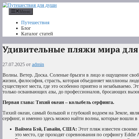
Перейти
к
Меню
содержимому
Путешествия
Блог
Каталог статей
Удивительные пляжи мира для
27.07.2025
от
admin
Волны. Ветер. Доска. Соленые брызги в лицо и ощущение свобод
жизни, философия, страсть, которая объединяет миллионы люде
существуют места, где это особенно приятно и незабываемо. Э
только осваивающих азы, до профессионалов, бросающих вызо
Первая глава: Тихий океан – колыбель серфинга.
Тихий океан, самый большой и глубокий водоем на Земле, явля
серфинг, и именно здесь можно найти волны, которые вошли в
Ваймеа Бэй, Гавайи, США:
Этот пляж известен своими 
это место, где проходят соревнования по серфингу Eddie A