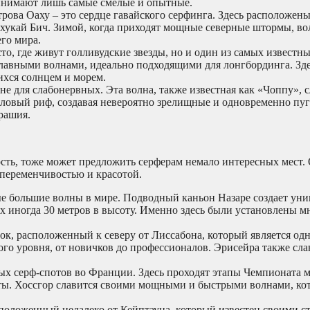
принимают лишь самые смелые и опытные.
рова Оаху – это сердце гавайского серфинга. Здесь расположены
хукай Бич. Зимой, когда приходят мощные северные штормы, во
го мира.
то, где живут голливудские звезды, но и один из самых известн
 плавными волнами, идеально подходящими для лонгбординга. Зд
ихся солнцем и морем.
 не для слабонервных. Эта волна, также известная как «Чоппу», 
лловый риф, создавая невероятно зрелищные и одновременно п
рашия.
сть, тоже может предложить серферам немало интересных мест.
 переменчивостью и красотой.
мые большие волны в мире. Подводный каньон Назаре создает ун
х иногда 30 метров в высоту. Именно здесь были установлены 
ок, расположенный к северу от Лиссабона, который является од
ого уровня, от новичков до профессионалов. Эрисейра также сла
ых серф-спотов во Франции. Здесь проходят этапы Чемпионата 
еты. Хоссгор славится своими мощными и быстрыми волнами, ко
сположенный недалеко от Кейптауна, который известен своими 