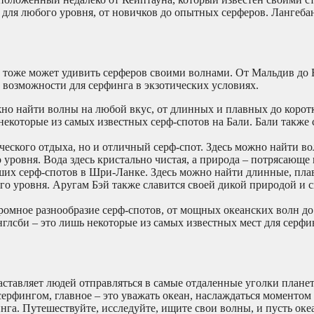
для любого уровня, от новичков до опытных серферов. Лангебан
 тоже может удивить серферов своими волнами. От Мальдив до 
возможности для серфинга в экзотических условиях.
ожно найти волны на любой вкус, от длинных и плавных до коро
некоторые из самых известных серф-спотов на Бали. Бали также 
ческого отдыха, но и отличный серф-спот. Здесь можно найти в
 уровня. Вода здесь кристально чистая, а природа – потрясающе 
ших серф-спотов в Шри-Ланке. Здесь можно найти длинные, пла
го уровня. Аругам Бэй также славится своей дикой природой и 
ромное разнообразие серф-спотов, от мощных океанских волн д
глсби – это лишь некоторые из самых известных мест для серфи
 заставляет людей отправляться в самые отдаленные уголки плане
серфингом, главное – это уважать океан, наслаждаться моментом
нга. Путешествуйте, исследуйте, ищите свои волны, и пусть океа