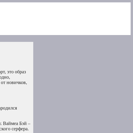
т, это образ
одно,
 от новичков,
ародился
. Ваймеа Бэй –
ского серфера.