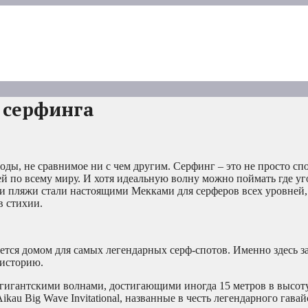
 серфинга
ы, не сравнимое ни с чем другим. Серфинг – это не просто спор
й по всему миру. И хотя идеальную волну можно поймать где уг
ти пляжи стали настоящими Мекками для серферов всех уровней,
в стихии.
ется домом для самых легендарных серф-спотов. Именно здесь з
 историю.
гигантскими волнами, достигающими иногда 15 метров в высоту
ikau Big Wave Invitational, названные в честь легендарного гавай