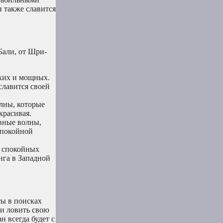
 также славится
Бали, от Шри-
тких и мощных.
славится своей
олны, которые
красивая.
вные волны,
спокойной
о спокойных
нга в Западной
ты в поисках
 и ловить свою
н всегда будет с