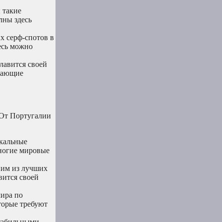
 такие
лны здесь
ых серф-спотов в
есь можно
славится своей
угающие
 От Португалии
икальные
многие мировые
ним из лучших
вится своей
мира по
торые требуют
стабильными