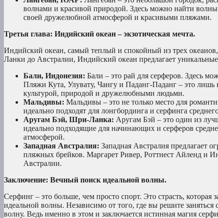
волнами и красивой природой. Здесь можно найти волны 
своей дружелюбной атмосферой и красивыми пляжами.
Третья глава: Индийский океан – экзотическая мечта.
Индийский океан, самый теплый и спокойный из трех океанов,
Ланки до Австралии, Индийский океан предлагает уникальные 
Бали, Индонезия:
Бали – это рай для серферов. Здесь м
Пляжи Кута, Улувату, Чангу и Паданг-Паданг – это лишь 
культурой, природой и дружелюбными людьми.
Мальдивы:
Мальдивы – это не только место для романти
идеально подходят для лонгбординга и серфинга среднего
Аругам Бэй, Шри-Ланка:
Аругам Бэй – это один из луч
идеально подходящие для начинающих и серферов средне
атмосферой.
Западная Австралия:
Западная Австралия предлагает ог
пляжных брейков. Маргарет Ривер, Роттнест Айленд и Ин
Австралии.
Заключение: Вечный поиск идеальной волны.
Серфинг – это больше, чем просто спорт. Это страсть, которая
идеальной волны. Независимо от того, где вы решите заняться 
волну. Ведь именно в этом и заключается истинная магия серфи