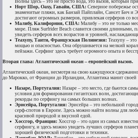
Волны здесь – это не просто вода, это вызов, который 
Норт Шор, Оаху, Гавайи, США:
Северное побережье ост
знаменитые пляжи, как Банзай Пайплайн, Сансет Бич и Э
достигают огромных размеров, привлекая серферов со все
Малибу, Калифорния, США:
Малибу – это не только мес
мире. Пляж Surfrider Beach славится своими длинными,
увидеть серферов всех возрастов и уровней, наслаждающ
Теахупу, Таити, Французская Полинезия:
Теахупу – это
мощью и опасностью. Она обрушивается на мелкий кора
пейзажи. Серфинг здесь требует огромного опыта и бесст
Вторая глава: Атлантический океан – европейский вызов.
Атлантический океан, несмотря на свою кажущуюся сдержанно
до Марокко, от Франции до Ирландии, Атлантика манит своей
Назаре, Португалия:
Назаре – это место, где бьются са
условия для формирования гигантских волн, достигающи
рекорды по серфингу на самых больших волнах.
Эрисейра, Португалия:
Эрисейра – это небольшой город
серф-спотов в Европе. Здесь можно найти волны для люб
красивой природой и вкусной едой.
Хоссгор, Франция:
Хоссгор – это один из самых известн
серфингу, и здесь можно увидеть лучших серферов план
хорошей физической подготовки и техники.
Лангебан, ЮАР:
Лангебан – это небольшой городок, ра