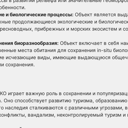
ссы в развитии рельефа или значительные геоморфо
обенности.
е и биологические процессы:
Объект является вы
ные продолжающиеся экологические и биологическ
пресноводных, прибрежных и морских экосистем и с
нения биоразнообразия:
Объект включает в себя на
енные места обитания для сохранения in-situ биоло
ие исчезающие виды, имеющие выдающуюся общече
ли сохранения.
О играет важную роль в сохранении и популяризац
. Оно способствует развитию туризма, образованию 
го наследия сталкиваются с различными угрозами, 
конфликты, вандализм, неконтролируемый туризм и 