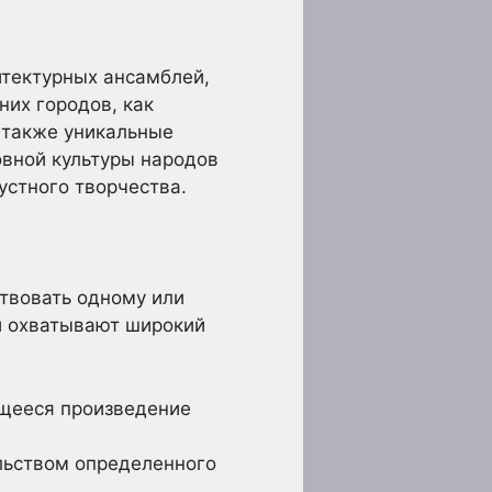
итектурных ансамблей,
них городов, как
т также уникальные
вной культуры народов
устного творчества.
твовать одному или
и охватывают широкий
щееся произведение
льством определенного