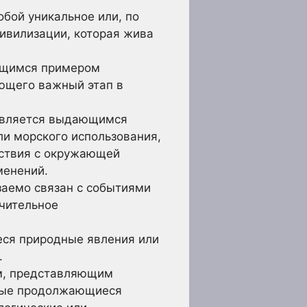
бой уникальное или, по
цивилизации, которая жива
ющимся примером
ующего важный этап в
вляется выдающимся
и морского использования,
йствия с окружающей
менений.
заемо связан с событиями
чительное
ся природные явления или
.
м, представляющим
ьные продолжающиеся