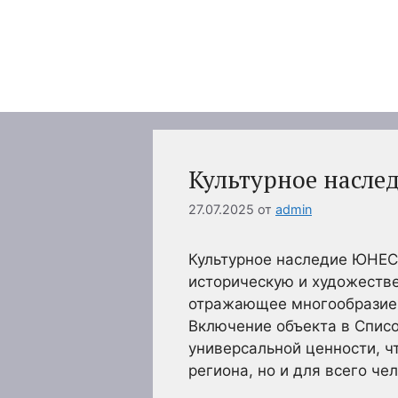
Перейти
к
содержимому
Культурное насл
27.07.2025
от
admin
Культурное наследие ЮНЕСК
историческую и художестве
отражающее многообразие 
Включение объекта в Спис
универсальной ценности, ч
региона, но и для всего че