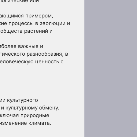
логические или
дающимся примером,
ие процессы в эволюции и
ообществ растений и
иболее важные и
гического разнообразия, в
ловеческую ценность с
ии культурного
и культурному обмену.
включая природные
изменение климата.