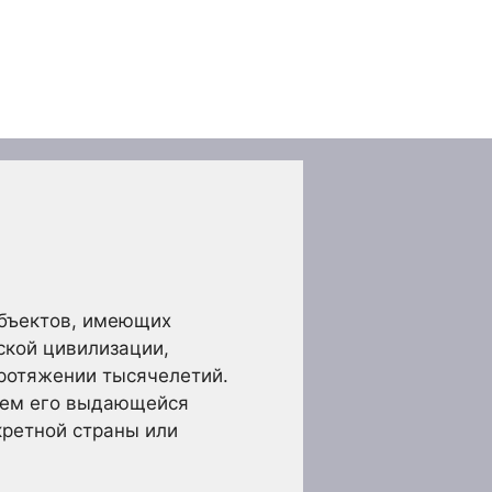
объектов, имеющих
ской цивилизации,
ротяжении тысячелетий.
ием его выдающейся
кретной страны или