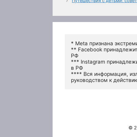
Путешествия с детьми: сове
* Meta признана экстрем
** Facebook принадлежит
РФ
*** Instagram принадлеж
в РФ 
**** Вся информация, из
руководством к действи
© 2