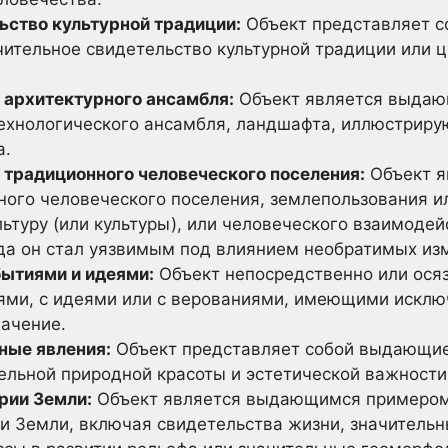
ьство культурной традиции:
Объект представляет со
чительное свидетельство культурной традиции или 
архитектурного ансамбля:
Объект является выда
технологического ансамбля, ландшафта, иллюстрир
а.
традиционного человеческого поселения:
Объект я
ого человеческого поселения, землепользования ил
ьтуру (или культуры), или человеческого взаимоде
гда он стал уязвимым под влиянием необратимых из
ытиями и идеями:
Объект непосредственно или ося
ми, с идеями или с верованиями, имеющими исклю
ачение.
ые явления:
Объект представляет собой выдающие
ельной природной красоты и эстетической важности
рии Земли:
Объект является выдающимся примеро
и Земли, включая свидетельства жизни, значител