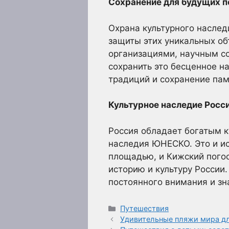
Сохранение для будущих п
Охрана культурного наслед
защиты этих уникальных о
организациями, научным с
сохранить это бесценное н
традиций и сохранение па
Культурное наследие Росс
Россия обладает богатым к
наследия ЮНЕСКО. Это и ис
площадью, и Кижский погос
историю и культуру России
постоянного внимания и зн
Рубрики
Путешествия
Удивительные пляжи мира д