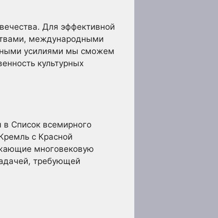
овечества. Для эффективной
рствами, международными
стными усилиями мы сможем
венность культурных
ы в Список всемирного
Кремль с Красной
ражающие многовековую
задачей, требующей