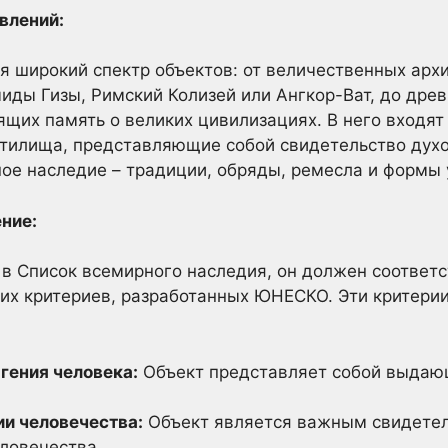
влений:
бя широкий спектр объектов: от величественных арх
иды Гизы, Римский Колизей или Ангкор-Ват, до древ
ящих память о великих цивилизациях. В него входя
тилища, представляющие собой свидетельство духо
ое наследие – традиции, обряды, ремесла и формы 
ение:
в Список всемирного наследия, он должен соответс
гих критериев, разработанных ЮНЕСКО. Эти критери
гения человека:
Объект представляет собой выдаю
ии человечества:
Объект является важным свидете
еловечества.