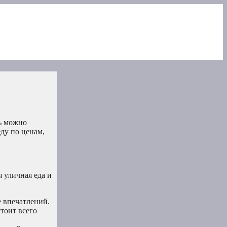
ть можно
ду по ценам,
 уличная еда и
 впечатлений.
тоит всего