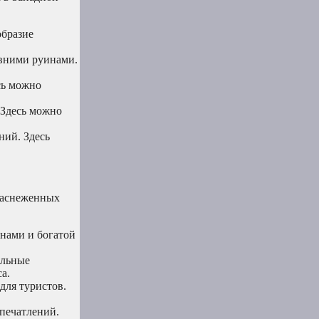
образие
евними руинами.
сь можно
 Здесь можно
ний. Здесь
 заснеженных
нами и богатой
альные
а.
для туристов.
впечатлений.