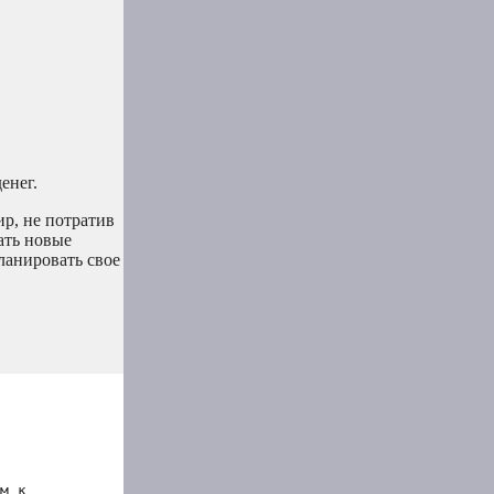
енег.
р, не потратив
ать новые
ланировать свое
м к 