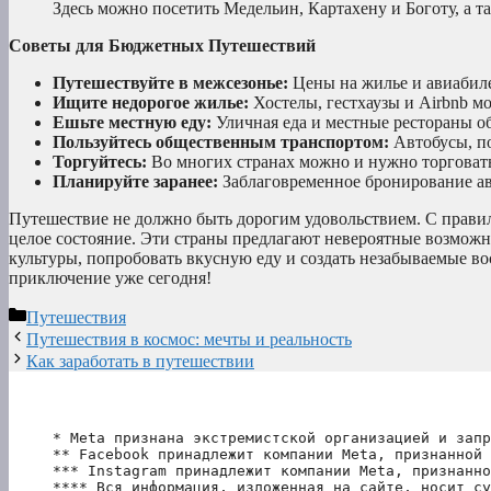
Здесь можно посетить Медельин, Картахену и Боготу, а 
Советы для Бюджетных Путешествий
Путешествуйте в межсезонье:
Цены на жилье и авиабиле
Ищите недорогое жилье:
Хостелы, гестхаузы и Airbnb мо
Ешьте местную еду:
Уличная еда и местные рестораны о
Пользуйтесь общественным транспортом:
Автобусы, по
Торгуйтесь:
Во многих странах можно и нужно торговать
Планируйте заранее:
Заблаговременное бронирование ав
Путешествие не должно быть дорогим удовольствием. С прави
целое состояние. Эти страны предлагают невероятные возможн
культуры, попробовать вкусную еду и создать незабываемые вос
приключение уже сегодня!
Рубрики
Путешествия
Путешествия в космос: мечты и реальность
Как заработать в путешествии
* Meta признана экстремистской организацией и запр
** Facebook принадлежит компании Meta, признанной 
*** Instagram принадлежит компании Meta, признанно
**** Вся информация, изложенная на сайте, носит су