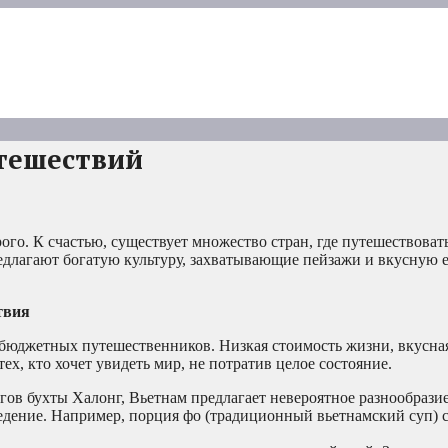
тешествий
рого. К счастью, существует множество стран, где путешествова
едлагают богатую культуру, захватывающие пейзажи и вкусную е
твия
бюджетных путешественников. Низкая стоимость жизни, вкусная
х, кто хочет увидеть мир, не потратив целое состояние.
ов бухты Халонг, Вьетнам предлагает невероятное разнообразие
ъедение. Например, порция фо (традиционный вьетнамский суп) с