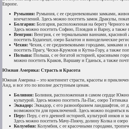
Европе.
Румыния:
Румыния, с ее средневековыми замками, живо
впечатлений. Здесь можно посетить замок Дракулы, покат
Болгария:
Болгария, расположенная на берегу Черного 
Здесь можно посетить Софию, Пловдив и Варну, а также
Венгрия:
Венгрия, с ее термальными ваннами, красивой 
посетить Будапешт, озеро Балатон и винодельческие реги
Чехия:
Чехия, с ее средневековыми городами, замками и
посетить Прагу, Чески-Крумлов и Кутна-Гору, а также по
Польша:
Польша, с ее богатой историей, красивыми гор
можно посетить Краков, Варшаву и Гданьск, а также поч
Южная Америка: Страсть и Красота
Южная Америка – это континент страсти, красоты и приключен
Анд, и все это по вполне доступным ценам.
Боливия:
Боливия, расположенная в самом сердце Южно
культурой. Здесь можно посетить Ла-Пас, озеро Титикака 
Эквадор:
Эквадор, с его разнообразием ландшафтов, от 
возможности для приключений. Здесь можно подняться на
Перу:
Перу, с его древней историей, культурой инков и
Здесь можно посетить Мачу-Пикчу, долину Колка и озеро
Колумбия:
Колумбия, с ее красочными городами, тропиче