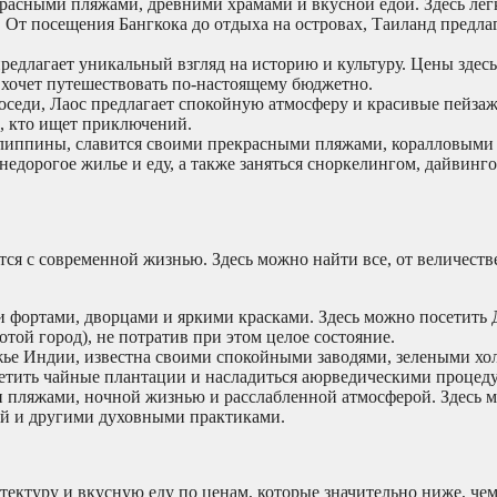
расными пляжами, древними храмами и вкусной едой. Здесь лег
. От посещения Бангкока до отдыха на островах, Таиланд предлаг
редлагает уникальный взгляд на историю и культуру. Цены здесь
о хочет путешествовать по-настоящему бюджетно.
оседи, Лаос предлагает спокойную атмосферу и красивые пейзаж
х, кто ищет приключений.
илиппины, славится своими прекрасными пляжами, коралловыми
дорогое жилье и еду, а также заняться сноркелингом, дайвинг
ются с современной жизнью. Здесь можно найти все, от величест
ми фортами, дворцами и яркими красками. Здесь можно посетить
отой город), не потратив при этом целое состояние.
жье Индии, известна своими спокойными заводями, зелеными хо
осетить чайные плантации и насладиться аюрведическими процед
ми пляжами, ночной жизнью и расслабленной атмосферой. Здесь 
ией и другими духовными практиками.
тектуру и вкусную еду по ценам, которые значительно ниже, чем