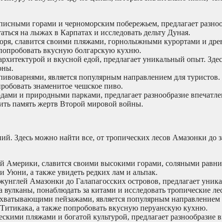
писными горами и черноморским побережьем, предлагает разно
аться на лыжах в Карпатах и исследовать дельту Дуная.
моря, славится своими пляжами, горнолыжными курортами и др
 попробовать вкусную болгарскую кухню.
архитектурой и вкусной едой, предлагает уникальный опыт. Зде
оны.
 пивоварнями, является популярным направлением для туристов.
пробовать знаменитое чешское пиво.
одами и природными парками, предлагает разнообразие впечатле
тить память жертв Второй мировой войны.
ий. Здесь можно найти все, от тропических лесов Амазонки до
й Америки, славится своими высокими горами, соляными равни
и Уюни, а также увидеть редких лам и альпак.
джунглей Амазонки до Галапагосских островов, предлагает уник
 вулканы, понаблюдать за китами и исследовать тропические лес
 захватывающими пейзажами, является популярным направлением 
 Титикака, а также попробовать вкусную перуанскую кухню.
скими пляжами и богатой культурой, предлагает разнообразие 