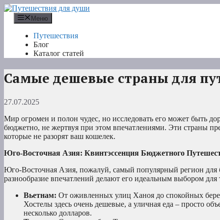
Перейти
к
Меню
содержимому
Путешествия
Блог
Каталог статей
Самые дешевые страны для пу
27.07.2025
Мир огромен и полон чудес, но исследовать его может быть до
бюджетно, не жертвуя при этом впечатлениями. Эти страны пр
которые не разорят ваш кошелек.
Юго-Восточная Азия: Квинтэссенция Бюджетного Путешес
Юго-Восточная Азия, пожалуй, самый популярный регион для 
разнообразие впечатлений делают его идеальным выбором для те
Вьетнам:
От оживленных улиц Ханоя до спокойных берег
Хостелы здесь очень дешевые, а уличная еда – просто об
несколько долларов.