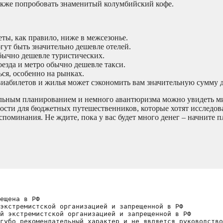
также попробовать знаменитый колумбийский кофе.
ты, как правило, ниже в межсезонье.
гут быть значительно дешевле отелей.
бычно дешевле туристических.
езда и метро обычно дешевле такси.
ся, особенно на рынках.
иабилетов и жилья может сэкономить вам значительную сумму д
льным планированием и немного авантюризма можно увидеть ми
ости для бюджетных путешественников, которые хотят исследов
поминания. Не ждите, пока у вас будет много денег – начните п
ещена в РФ
экстремистской организацией и запрещенной в РФ
й экстремистской организацией и запрещенной в РФ 
губо рекомендательный характер и не является руководство