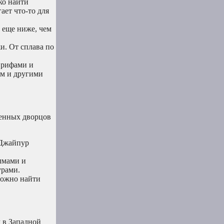
ко найти
ает что-то для
 еще ниже, чем
и. От сплава по
 рифами и
ом и другими
венных дворцов
 Джайпур
лмами и
урами.
можно найти
 в Западной