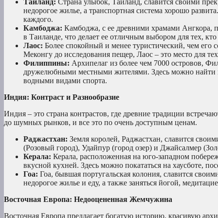
Таиланд:
Страна улыбок, Таиланд, славится своими прек
недорогое жилье, а транспортная система хорошо развита
каждого.
Камбоджа:
Камбоджа, с ее древними храмами Ангкора, п
в Таиланде, что делает ее отличным выбором для тех, кт
Лаос:
Более спокойный и менее туристический, чем его с
Меконгу до исследования пещер, Лаос – это место для те
Филиппины:
Архипелаг из более чем 7000 островов, Ф
дружелюбными местными жителями. Здесь можно найти не
водными видами спорта.
Индия: Контраст и Разнообразие
Индия – это страна контрастов, где древние традиции встреча
до шумных рынков, и все это по очень доступным ценам.
Раджастхан:
Земля королей, Раджастхан, славится свои
(Розовый город), Удайпур (город озер) и Джайсалмер (Зол
Керала:
Керала, расположенная на юго-западном побере
вкусной кухней. Здесь можно покататься на хаусботе, п
Гоа:
Гоа, бывшая португальская колония, славится свои
недорогое жилье и еду, а также заняться йогой, медитац
Восточная Европа: Недооцененная Жемчужина
Восточная Европа предлагает богатую историю, красивую архи