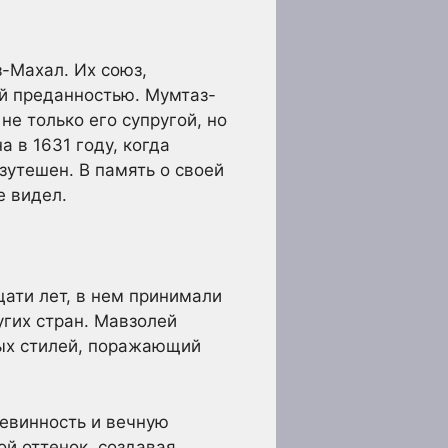
-Махал. Их союз,
ой преданностью. Мумтаз-
е только его супругой, но
 в 1631 году, когда
утешен. В память о своей
е видел.
ати лет, в нем принимали
угих стран. Мавзолей
ных стилей, поражающий
евинность и вечную
ой оттенок, создавая