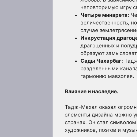
неповторимую игру св
Четыре минарета:
Че
величественность, н
случае землетрясени
Инкрустация драгоц
драгоценных и полудр
образуют замысловат
Сады Чахарбаг:
Тадж
разделенными канала
гармонию мавзолея.
Влияние и наследие.
Тадж-Махал оказал огромно
элементы дизайна можно ув
странах. Он стал символом
художников, поэтов и музы