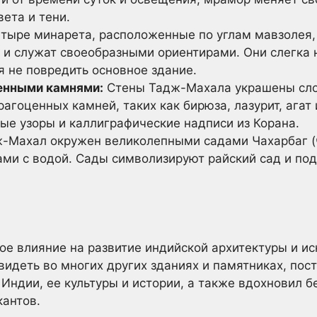
ета и тени.
тыре минарета, расположенные по углам мавзолея,
о и служат своеобразными ориентирами. Они слегка 
я не повредить основное здание.
енными камнями:
Стены Тадж-Махала украшены сло
агоценных камней, таких как бирюза, лазурит, агат
ые узоры и каллиграфические надписи из Корана.
-Махал окружен великолепными садами Чахарбаг (ч
ми с водой. Сады символизируют райский сад и под
е влияние на развитие индийской архитектуры и иск
идеть во многих других зданиях и памятниках, пос
 Индии, ее культуры и истории, а также вдохновил 
кантов.