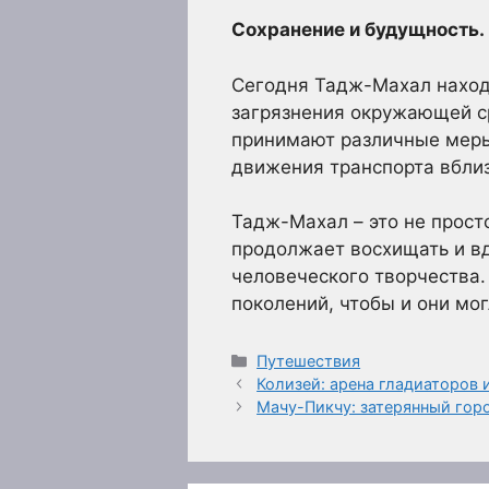
Сохранение и будущность.
Сегодня Тадж-Махал наход
загрязнения окружающей ср
принимают различные меры
движения транспорта вблиз
Тадж-Махал – это не прост
продолжает восхищать и вд
человеческого творчества.
поколений, чтобы и они мо
Рубрики
Путешествия
Колизей: арена гладиаторов
Мачу-Пикчу: затерянный горо