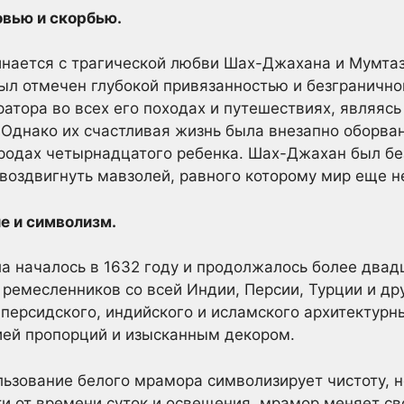
овью и скорбью.
нается с трагической любви Шах-Джахана и Мумтаз
был отмечен глубокой привязанностью и безграничн
тора во всех его походах и путешествиях, являясь н
Однако их счастливая жизнь была внезапно оборвана
родах четырнадцатого ребенка. Шах-Джахан был без
воздвигнуть мавзолей, равного которому мир еще н
е и символизм.
 началось в 1632 году и продолжалось более двадц
 ремесленников со всей Индии, Персии, Турции и др
 персидского, индийского и исламского архитектур
ией пропорций и изысканным декором.
ьзование белого мрамора символизирует чистоту, н
и от времени суток и освещения, мрамор меняет св