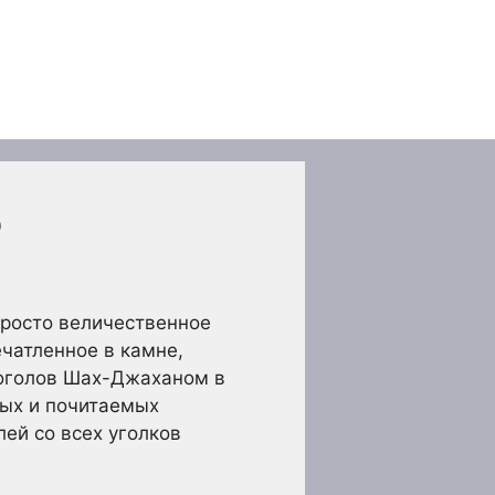
р
просто величественное
чатленное в камне,
Моголов Шах-Джаханом в
мых и почитаемых
ей со всех уголков