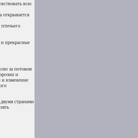
увствовать всю
а открывается
 птичьего
 и прекрасные
олю за потоком
эрозии и
ы и изменение
ого
 двумя странами
лять