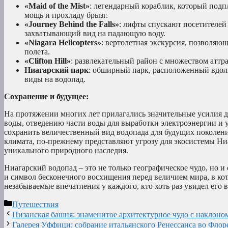
«Maid of the Mist»
: легендарный кораблик, который подп
мощь и прохладу брызг.
«Journey Behind the Falls»
: лифты спускают посетителей 
захватывающий вид на падающую воду.
«Niagara Helicopters»
: вертолетная экскурсия, позволя
полета.
«Clifton Hill»
: развлекательный район с множеством аттра
Ниагарский парк
: обширный парк, расположенный вдол
виды на водопад.
Сохранение и будущее:
На протяжении многих лет прилагались значительные усилия д
воды, отведению части воды для выработки электроэнергии и у
сохранить величественный вид водопада для будущих поколени
климата, по-прежнему представляют угрозу для экосистемы Ни
уникального природного наследия.
Ниагарский водопад – это не только географическое чудо, но 
и символ бесконечного восхищения перед величием мира, в ко
незабываемые впечатления у каждого, кто хоть раз увидел его 
Рубрики
Путешествия
Пизанская башня: знаменитое архитектурное чудо с наклоно
Галерея Уффици: собрание итальянского Ренессанса во Фло