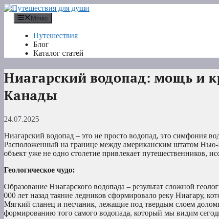
Перейти
к
Меню
содержимому
Путешествия
Блог
Каталог статей
Ниагарский водопад: мощь и к
Канады
24.07.2025
Ниагарский водопад – это не просто водопад, это симфония во
Расположенный на границе между американским штатом Нью-
объект уже не одно столетие привлекает путешественников, ис
Геологическое чудо:
Образование Ниагарского водопада – результат сложной геоло
000 лет назад таяние ледников сформировало реку Ниагару, кот
Мягкий сланец и песчаник, лежащие под твердым слоем доломи
формированию того самого водопада, который мы видим сегодня