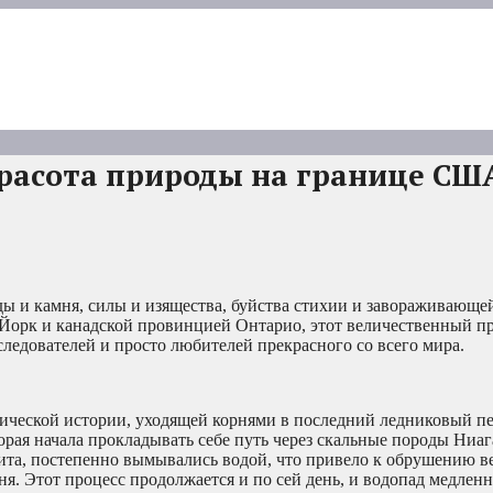
расота природы на границе СШ
ды и камня, силы и изящества, буйства стихии и завораживающе
Йорк и канадской провинцией Онтарио, этот величественный 
следователей и просто любителей прекрасного со всего мира.
гической истории, уходящей корнями в последний ледниковый пе
орая начала прокладывать себе путь через скальные породы Ниаг
та, постепенно вымывались водой, что привело к обрушению ве
. Этот процесс продолжается и по сей день, и водопад медленн