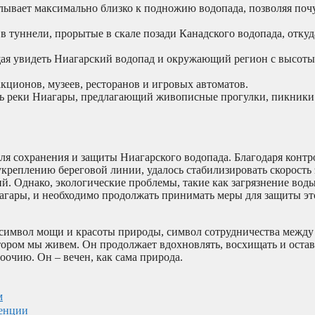
лывает максимально близко к подножию водопада, позволяя поч
в туннели, прорытые в скале позади Канадского водопада, откуд
ющая увидеть Ниагарский водопад и окружающий регион с высоты
кционов, музеев, ресторанов и игровых автоматов.
ь реки Ниагары, предлагающий живописные прогулки, пикники
ля сохранения и защиты Ниагарского водопада. Благодаря контр
креплению береговой линии, удалось стабилизировать скорость 
й. Однако, экологические проблемы, такие как загрязнение вод
агары, и необходимо продолжать принимать меры для защиты эт
и символ мощи и красоты природы, символ сотрудничества между
тором мы живем. Он продолжает вдохновлять, восхищать и остав
воочию. Он – вечен, как сама природа.
м
ренции