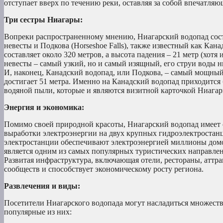
отступает вверх по течению реки, оставляя за собой впечатля
Три сестры Ниагары:
Вопреки распространенному мнению, Ниагарский водопад состо
невесты и Подкова (Horseshoe Falls), также известный как Ка
составляет около 320 метров, а высота падения – 21 метр (хотя
невесты – самый узкий, но и самый изящный, его струи воды 
И, наконец, Канадский водопад, или Подкова, – самый мощный
достигает 51 метра. Именно на Канадский водопад приходится 
водяной пыли, которые и являются визитной карточкой Ниагар
Энергия и экономика:
Помимо своей природной красоты, Ниагарский водопад имеет 
выработки электроэнергии на двух крупных гидроэлектростанц
электростанции обеспечивают электроэнергией миллионы домо
является одним из самых популярных туристических направл
Развитая инфраструктура, включающая отели, рестораны, аттр
сообществ и способствует экономическому росту региона.
Развлечения и виды:
Посетители Ниагарского водопада могут насладиться множеств
популярные из них: