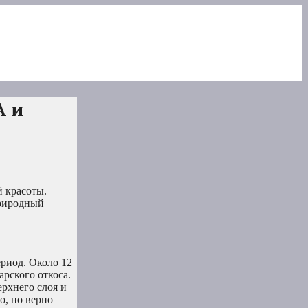
А и
й красоты.
природный
риод. Около 12
арского откоса.
рхнего слоя и
о, но верно