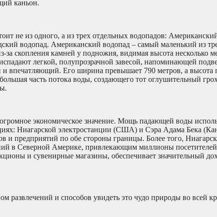
ющий каньон.
ит не из одного, а из трех отдельных водопадов: Американский
надский водопад. Американский водопад – самый маленький из тр
 из-за скопления камней у подножия, видимая высота несколько м
ниспадают легкой, полупрозрачной завесой, напоминающей подве
 и впечатляющий. Его ширина превышает 790 метров, а высота 
большая часть потока воды, создающего тот оглушительный грох
ы.
огромное экономическое значение. Мощь падающей воды исполь
иях: Ниагарской электростанции (США) и Сэра Адама Бека (Кан
в и предприятий по обе стороны границы. Более того, Ниагарс
ений в Северной Америке, привлекающим миллионы посетителей
акционы и сувенирные магазины, обеспечивает значительный до
ом развлечений и способов увидеть это чудо природы во всей к