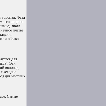
 водопад, Фата
ех, его ширина
еньше). Фата
нечное платье.
падения
от и облако
зуется для
ада). Эти
кий водопад
 ежегодно.
ход для местных
расе. Самые