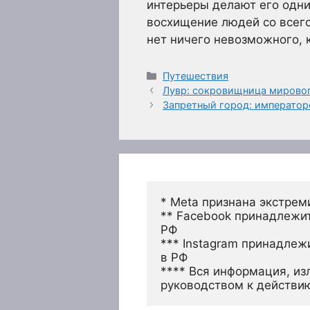
интерьеры делают его одн
восхищение людей со всего
нет ничего невозможного, 
Рубрики
Путешествия
Лувр: сокровищница мировог
Запретный город: император
* Meta признана экстрем
** Facebook принадлежит
РФ
*** Instagram принадлеж
в РФ 
**** Вся информация, из
руководством к действи