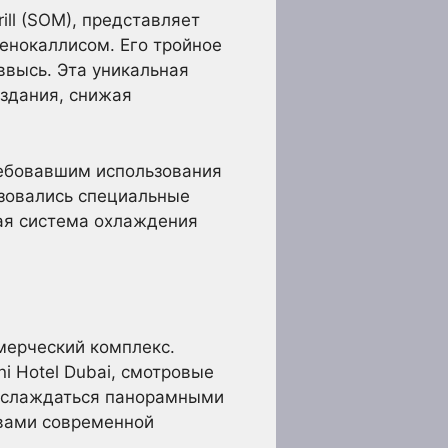
ll (SOM), представляет
енокаллисом. Его тройное
ввысь. Эта уникальная
 здания, снижая
ебовавшим использования
зовались специальные
ая система охлаждения
мерческий комплекс.
i Hotel Dubai, смотровые
наслаждаться панорамными
твами современной