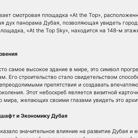
ает смотровая площадка «At the Top», расположенн
 дух панорама Дубая, позволяющая увидеть город 
ощадка, «At the Top Sky», находится на 148-м этаж
овения
сто самое высокое здание в мире, это символ прогр
м. Его строительство стало свидетельством способ
епреодолимыми препятствия и создавать впечатля
оления. Этот небоскреб является визитной карточ
о мира, желающих своими глазами увидеть это архи
дшафт и Экономику Дубая
азало значительное влияние на развитие Дубая и е