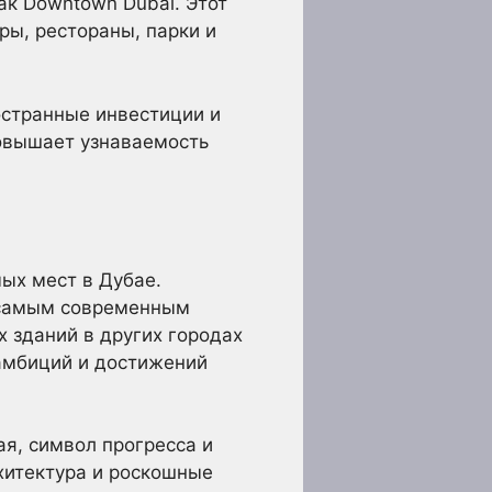
ак Downtown Dubai. Этот
ры, рестораны, парки и
остранные инвестиции и
повышает узнаваемость
ых мест в Дубае.
ь самым современным
 зданий в других городах
амбиций и достижений
ая, символ прогресса и
хитектура и роскошные