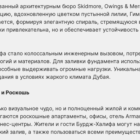
анный архитектурным бюро Skidmore, Owings & Merri
цию, вдохновленную цветком пустынной лилии, Гим
ется, формируя элегантную спираль, стремящуюся 
ки привлекательна, но и обеспечивает устойчивость
фа стало колоссальным инженерным вызовом, потр
огий и материалов. Для заливки фундамента исполь
особные выдерживать огромные нагрузки. Уникальн
ания в условиях жаркого климата Дубая.
 и Роскошь
ько визуальное чудо, но и полноценный жилой и ком
гаются роскошные апартаменты, офисы, отель Arman
тнес-центры. Жители и гости Бурдж-Халифа могут 
кий залив, а также пользоваться всеми преимущес