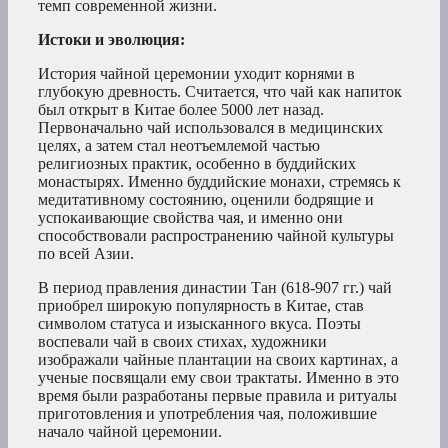
темп современной жизни.
Истоки и эволюция:
История чайной церемонии уходит корнями в
глубокую древность. Считается, что чай как напиток
был открыт в Китае более 5000 лет назад.
Первоначально чай использовался в медицинских
целях, а затем стал неотъемлемой частью
религиозных практик, особенно в буддийских
монастырях. Именно буддийские монахи, стремясь к
медитативному состоянию, оценили бодрящие и
успокаивающие свойства чая, и именно они
способствовали распространению чайной культуры
по всей Азии.
В период правления династии Тан (618-907 гг.) чай
приобрел широкую популярность в Китае, став
символом статуса и изысканного вкуса. Поэты
воспевали чай в своих стихах, художники
изображали чайные плантации на своих картинах, а
ученые посвящали ему свои трактаты. Именно в это
время были разработаны первые правила и ритуалы
приготовления и употребления чая, положившие
начало чайной церемонии.