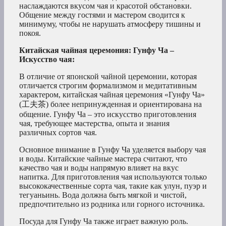
наслаждаются вкусом чая и красотой обстановки.
Общение между гостями и мастером сводится к
минимуму, чтобы не нарушать атмосферу тишины и
покоя.
Китайская чайная церемония: Гунфу Ча –
Искусство чая:
В отличие от японской чайной церемонии, которая
отличается строгим формализмом и медитативным
характером, китайская чайная церемония «Гунфу Ча»
(工夫茶) более непринужденная и ориентирована на
общение. Гунфу Ча – это искусство приготовления
чая, требующее мастерства, опыта и знания
различных сортов чая.
Основное внимание в Гунфу Ча уделяется выбору чая
и воды. Китайские чайные мастера считают, что
качество чая и воды напрямую влияет на вкус
напитка. Для приготовления чая используются только
высококачественные сорта чая, такие как улун, пуэр и
тегуаньинь. Вода должна быть мягкой и чистой,
предпочтительно из родника или горного источника.
Посуда для Гунфу Ча также играет важную роль.