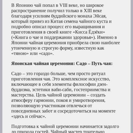
В Японию чай попал в VIII веке, но широкое
распространение получил только в XIII веке
благодаря усилиям буддийского монаха Эйсая,
который привез из Китая семена чайного куста и
подробно описал процесс его выращивания и
приготовления в своей книге «Кисса Ёдзёки»
(«Книга о чае и поддержании здоровья»). Именно в
Японии чайная церемония приобрела свою наиболее
утонченную и строгую форму, известную как
«тяною» или «садо».
Японская чайная церемония: Садо – Путь чая:
Садо – это гораздо больше, чем просто ритуал
приготовления чая. Это комплексное искусство,
включающее в себя элементы философии дзен-
буддизма, эстетики ваби-саби, гостеприимства и
мастерства. Цель чайной церемонии – создать
атмосферу гармонии, покоя и умиротворения,
позволяющую участникам отвлечься от
повседневных забот и сосредоточиться на моменте
«здесь и сейчас».
Подготовка к чайной церемонии начинается задолго
до прихода гостей. Чайный мастер тщательно