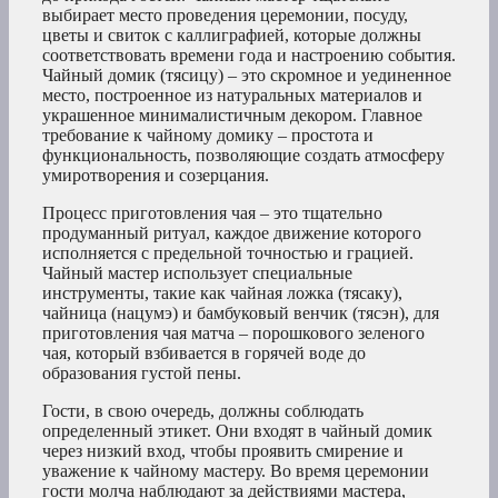
выбирает место проведения церемонии, посуду,
цветы и свиток с каллиграфией, которые должны
соответствовать времени года и настроению события.
Чайный домик (тясицу) – это скромное и уединенное
место, построенное из натуральных материалов и
украшенное минималистичным декором. Главное
требование к чайному домику – простота и
функциональность, позволяющие создать атмосферу
умиротворения и созерцания.
Процесс приготовления чая – это тщательно
продуманный ритуал, каждое движение которого
исполняется с предельной точностью и грацией.
Чайный мастер использует специальные
инструменты, такие как чайная ложка (тясаку),
чайница (нацумэ) и бамбуковый венчик (тясэн), для
приготовления чая матча – порошкового зеленого
чая, который взбивается в горячей воде до
образования густой пены.
Гости, в свою очередь, должны соблюдать
определенный этикет. Они входят в чайный домик
через низкий вход, чтобы проявить смирение и
уважение к чайному мастеру. Во время церемонии
гости молча наблюдают за действиями мастера,