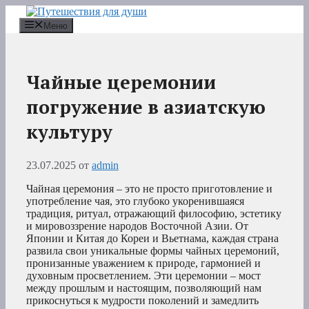
Перейти
к
Меню
содержимому
Чайные церемонии
погружение в азиатскую
культуру
23.07.2025
от
admin
Чайная церемония – это не просто приготовление и
употребление чая, это глубоко укоренившаяся
традиция, ритуал, отражающий философию, эстетику
и мировоззрение народов Восточной Азии. От
Японии и Китая до Кореи и Вьетнама, каждая страна
развила свои уникальные формы чайных церемоний,
пронизанные уважением к природе, гармонией и
духовным просветлением. Эти церемонии – мост
между прошлым и настоящим, позволяющий нам
прикоснуться к мудрости поколений и замедлить