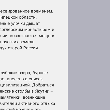
нсервированное временем,
Липецкой области,
щеные улочки дышат
исоглебским монастырем и
оссии, возвышается мощная
 русских земель.
дух старой России.
глубокие озера, бурные
е, внесено в список
 цивилизацией. Добраться
енские столбы в Якутии –
памятники, возникшие
юбителей активного отдыха
чистый воздух – это