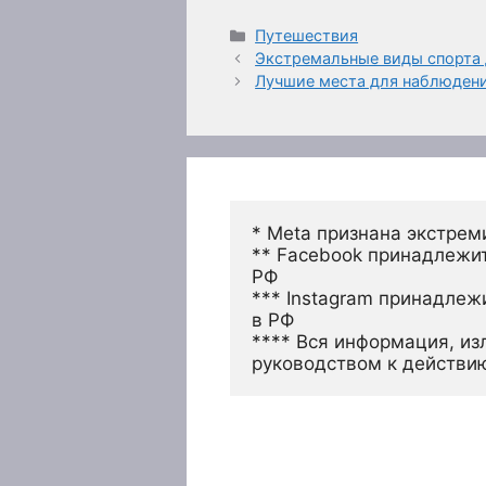
Рубрики
Путешествия
Экстремальные виды спорта 
Лучшие места для наблюдени
* Meta признана экстрем
** Facebook принадлежит
РФ
*** Instagram принадлеж
в РФ 
**** Вся информация, из
руководством к действи