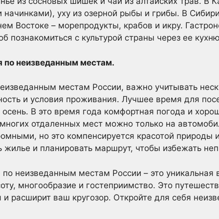
ье из сосновых шишек и чай из алтайских трав. В К
 начинками), уху из озерной рыбы и грибы. В Сибири
ьнем Востоке – морепродукты, крабов и икру. Гастр
об познакомиться с культурой страны через ее кухню
 по неизведанным местам.
неизведанным местам России, важно учитывать неск
ность и условия проживания. Лучшее время для по
я осень. В это время года комфортная погода и хоро
 многих отдаленных мест можно только на автомоби
омными, но это компенсируется красотой природы 
 жилье и планировать маршрут, чтобы избежать не
 по неизведанным местам России – это уникальная
оту, многообразие и гостеприимство. Это путешеств
и расширит ваш кругозор. Откройте для себя неизв