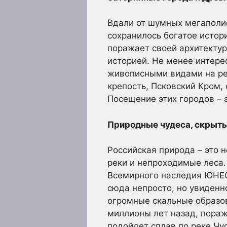
Вдали от шумных мегаполис
сохранилось богатое истор
поражает своей архитектур
историей. Не менее интере
живописными видами на рек
крепость, Псковский Кром,
Посещение этих городов – 
Природные чудеса, скрытые
Российская природа – это н
реки и непроходимые леса.
Всемирного наследия ЮНЕСК
сюда непросто, но увиденн
огромные скальные образов
миллионы лет назад, пораж
подойдет сплав по реке Чу