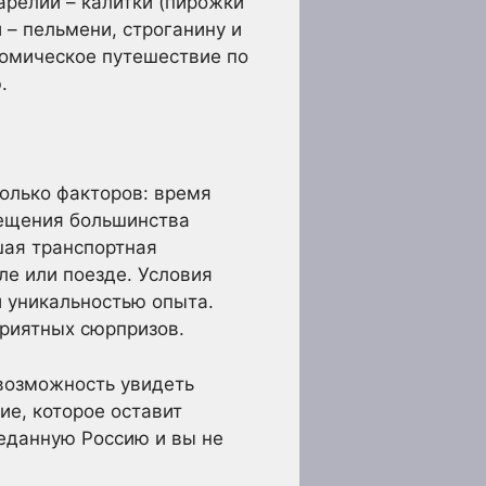
арелии – калитки (пирожки
 – пельмени, строганину и
ономическое путешествие по
.
олько факторов: время
сещения большинства
шая транспортная
ле или поезде. Условия
и уникальностью опыта.
приятных сюрпризов.
 возможность увидеть
ие, которое оставит
еданную Россию и вы не