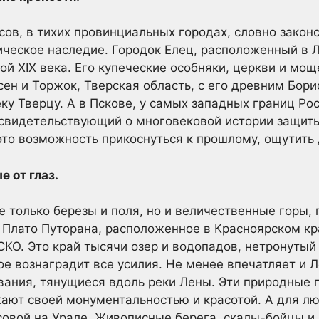
ов, в тихих провинциальных городах, словно зако
ическое наследие. Городок Елец, расположенный в 
ой XIX века. Его купеческие особняки, церкви и мо
сен и Торжок, Тверская область, с его древним Бор
у Тверцу. А в Пскове, у самых западных границ Р
 свидетельствующий о многовековой истории защиты
это возможность прикоснуться к прошлому, ощутить 
 от глаз.
е только березы и поля, но и величественные горы, 
 Плато Путорана, расположенное в Красноярском кра
О. Это край тысячи озер и водопадов, нетронутый
ое вознаградит все усилия. Не менее впечатляет и Л
ания, тянущиеся вдоль реки Лены. Эти природные 
ают своей монументальностью и красотой. А для л
совой на Урале. Живописные берега, скалы-бойцы и 