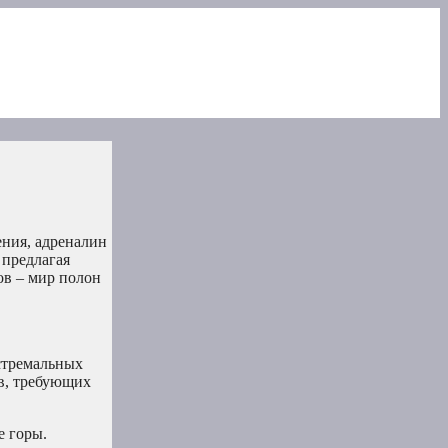
ения, адреналин
 предлагая
ов – мир полон
кстремальных
в, требующих
е горы.