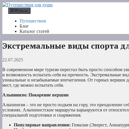
Перейти
к
Меню
содержимому
Путешествия
Блог
Каталог статей
Экстремальные виды спорта дл
22.07.2025
В современном мире туризм перестал быть просто способом ув
и возможность испытать себя на прочность. Экстремальные ви
уникальные и незабываемые впечатления. От горных вершин д
мест, где можно испытать себя.
Альпинизм: Покорение вершин
Альпинизм – это не просто подъем на гору, это преодоление с
условиях. Альпинистские маршруты варьируются от относите
специальной подготовки и снаряжения.
Популярные направления:
Гималаи (Эверест, Аннапурн