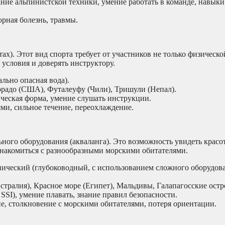
ние альпинистской техники, умение работать в команде, навык
рная болезнь, травмы.
ах). Этот вид спорта требует от участников не только физическо
 условия и доверять инструктору.
ально опасная вода).
орадо (США), Футалеуфу (Чили), Тришули (Непал).
ческая форма, умение слушать инструкции.
ми, сильное течение, переохлаждение.
ного оборудования (акваланга). Это возможность увидеть красо
знакомиться с разнообразными морскими обитателями.
нический (глубоководный, с использованием сложного оборудова
ралия), Красное море (Египет), Мальдивы, Галапагосские остр
SI), умение плавать, знание правил безопасности.
е, столкновение с морскими обитателями, потеря ориентации.