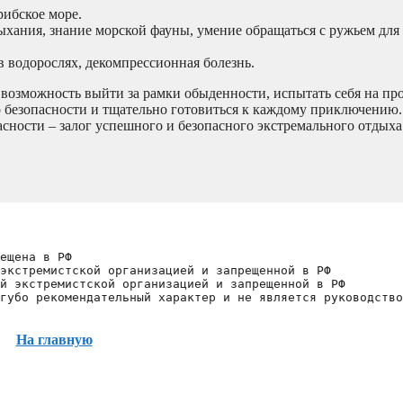
рибское море.
ыхания, знание морской фауны, умение обращаться с ружьем для
 водорослях, декомпрессионная болезнь.
возможность выйти за рамки обыденности, испытать себя на пр
о безопасности и тщательно готовиться к каждому приключению
сности – залог успешного и безопасного экстремального отдыха
ещена в РФ
экстремистской организацией и запрещенной в РФ
й экстремистской организацией и запрещенной в РФ 
губо рекомендательный характер и не является руководство
На главную