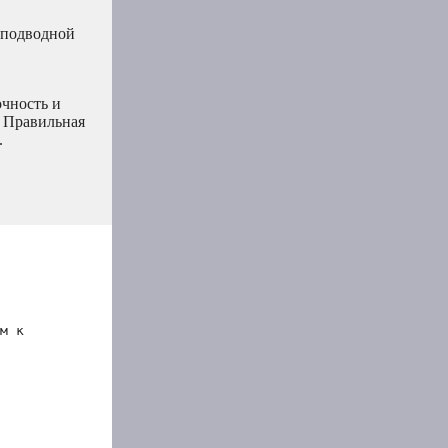
 подводной
очность и
. Правильная
.
м к 