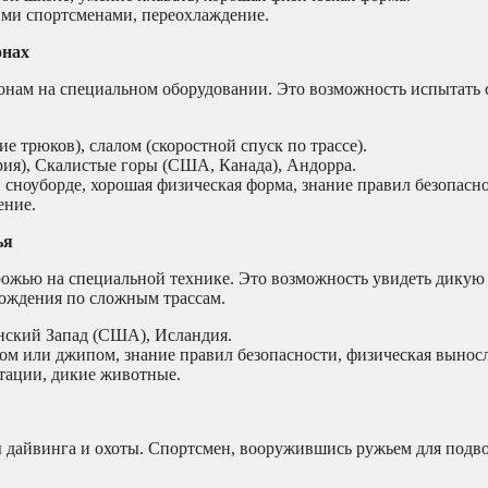
ими спортсменами, переохлаждение.
онах
нам на специальном оборудовании. Это возможность испытать с
е трюков), слалом (скоростной спуск по трассе).
я), Скалистые горы (США, Канада), Андорра.
сноуборде, хорошая физическая форма, знание правил безопасно
ение.
ья
рожью на специальной технике. Это возможность увидеть дикую
вождения по сложным трассам.
нский Запад (США), Исландия.
м или джипом, знание правил безопасности, физическая выносл
тации, дикие животные.
ты дайвинга и охоты. Спортсмен, вооружившись ружьем для подв