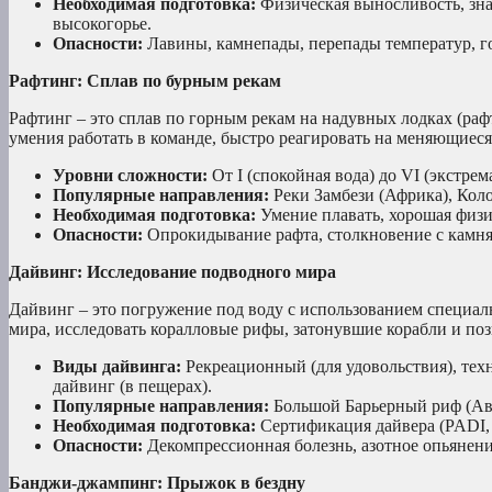
Необходимая подготовка:
Физическая выносливость, зна
высокогорье.
Опасности:
Лавины, камнепады, перепады температур, го
Рафтинг: Сплав по бурным рекам
Рафтинг – это сплав по горным рекам на надувных лодках (рафт
умения работать в команде, быстро реагировать на меняющиеся
Уровни сложности:
От I (спокойная вода) до VI (экстрем
Популярные направления:
Реки Замбези (Африка), Кол
Необходимая подготовка:
Умение плавать, хорошая физи
Опасности:
Опрокидывание рафта, столкновение с камня
Дайвинг: Исследование подводного мира
Дайвинг – это погружение под воду с использованием специаль
мира, исследовать коралловые рифы, затонувшие корабли и по
Виды дайвинга:
Рекреационный (для удовольствия), тех
дайвинг (в пещерах).
Популярные направления:
Большой Барьерный риф (Авст
Необходимая подготовка:
Сертификация дайвера (PADI, S
Опасности:
Декомпрессионная болезнь, азотное опьянени
Банджи-джампинг: Прыжок в бездну