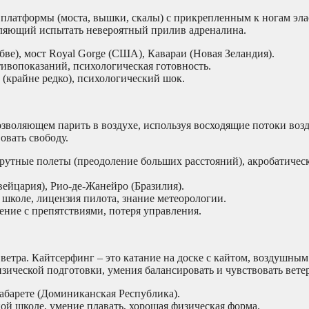
платформы (моста, вышки, скалы) с прикрепленным к ногам эл
воляющий испытать невероятный прилив адреналина.
е), мост Royal Gorge (США), Кавараи (Новая Зеландия).
вопоказаний, психологическая готовность.
 (крайне редко), психологический шок.
озволяющем парить в воздухе, используя восходящие потоки возд
овать свободу.
рутные полеты (преодоление больших расстояний), акробатичес
ейцария), Рио-де-Жанейро (Бразилия).
школе, лицензия пилота, знание метеорологии.
ение с препятствиями, потеря управления.
 ветра. Кайтсерфинг – это катание на доске с кайтом, воздушным
изической подготовки, умения балансировать и чувствовать ветер
абарете (Доминиканская Республика).
й школе, умение плавать, хорошая физическая форма.