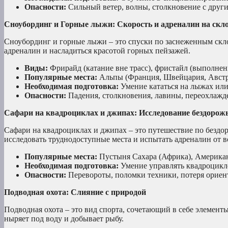
Опасности:
Сильный ветер, волны, столкновение с друг
Сноубординг и Горные лыжи: Скорость и адреналин на скл
Сноубординг и горные лыжи – это спуски по заснеженным скло
адреналин и насладиться красотой горных пейзажей.
Виды:
Фрирайд (катание вне трасс), фристайл (выполнени
Популярные места:
Альпы (Франция, Швейцария, Австри
Необходимая подготовка:
Умение кататься на лыжах или 
Опасности:
Падения, столкновения, лавины, переохлажд
Сафари на квадроциклах и джипах: Исследование бездорож
Сафари на квадроциклах и джипах – это путешествие по бездо
исследовать труднодоступные места и испытать адреналин от 
Популярные места:
Пустыня Сахара (Африка), Америка
Необходимая подготовка:
Умение управлять квадроцикло
Опасности:
Перевороты, поломки техники, потеря ориен
Подводная охота: Слияние с природой
Подводная охота – это вид спорта, сочетающий в себе элемен
ныряет под воду и добывает рыбу.