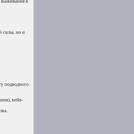
и выживания в
й силы, но и
ту подводного
ния), кейв-
ова.