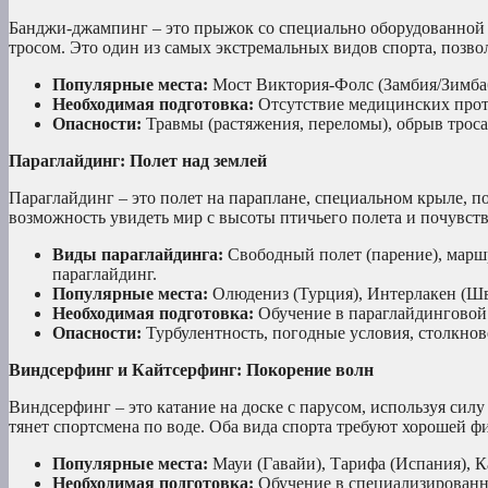
Банджи-джампинг – это прыжок со специально оборудованной 
тросом. Это один из самых экстремальных видов спорта, поз
Популярные места:
Мост Виктория-Фолс (Замбия/Зимбабв
Необходимая подготовка:
Отсутствие медицинских проти
Опасности:
Травмы (растяжения, переломы), обрыв троса
Параглайдинг: Полет над землей
Параглайдинг – это полет на параплане, специальном крыле, п
возможность увидеть мир с высоты птичьего полета и почувств
Виды параглайдинга:
Свободный полет (парение), марш
параглайдинг.
Популярные места:
Олюдениз (Турция), Интерлакен (Шв
Необходимая подготовка:
Обучение в параглайдинговой 
Опасности:
Турбулентность, погодные условия, столкнов
Виндсерфинг и Кайтсерфинг: Покорение волн
Виндсерфинг – это катание на доске с парусом, используя силу
тянет спортсмена по воде. Оба вида спорта требуют хорошей ф
Популярные места:
Мауи (Гавайи), Тарифа (Испания), К
Необходимая подготовка:
Обучение в специализированно