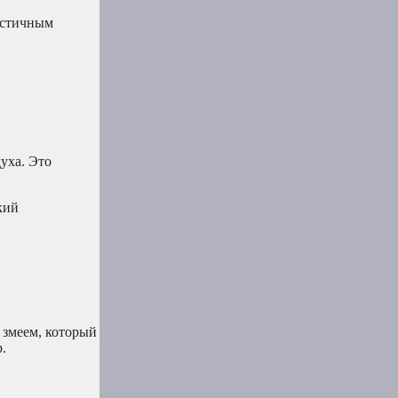
астичным
уха. Это
кий
 змеем, который
.