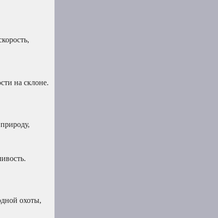
корость,
сти на склоне.
 природу,
ивость.
одной охоты,