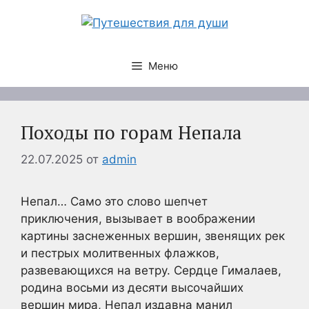
Перейти
к
содержимому
Меню
Походы по горам Непала
22.07.2025
от
admin
Непал… Само это слово шепчет
приключения, вызывает в воображении
картины заснеженных вершин, звенящих рек
и пестрых молитвенных флажков,
развевающихся на ветру. Сердце Гималаев,
родина восьми из десяти высочайших
вершин мира, Непал издавна манил