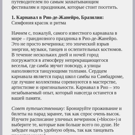
путеводителем по самым захватывающим
фестивалям и праздникам, которые стоит посетить.
1. Карнавал в Рио-де-Жанейро, Бразилия:
Симфония красок и ритма
Начнем с, пожалуй, самого известного карнавала в
мире – грандиозного праздника в Рио-де-Жанейро.
Это не просто вечеринка; это эпический взрыв
энергии, музыки, танцев и ослепительных костюмов.
В течение нескольких дней и ночей город
погружается в атмосферу непрекращающегося
веселья, где самба звучит повсюду, а улицы
наполняются танцующими толпами. Сердцем
карнавала является парад школ самбы на Самбадроме,
где лучшие коллективы соревнуются в мастерстве,
артистизме и оригинальности. Карнавал в Рио – это
незабываемый опыт, который навсегда останется в
вашей памяти.
Совет путешественнику:
Бронируйте проживание и
билеты на парад заранее, так как спрос очень высок.
Изучите расписание уличных вечеринок («blocos») и
выберите те, которые вам больше всего по душе. Не
забудьте надеть удобную обувь, так как танцевать