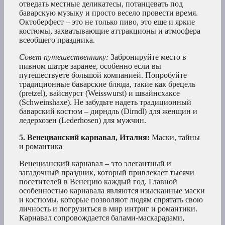
отведать местные деликатесы, потанцевать под
баварскую музыку и просто весело провести время.
Октоберфест – это не только пиво, это еще и яркие
костюмы, захватывающие аттракционы и атмосфера
всеобщего праздника.
Совет путешественнику:
Забронируйте место в
пивном шатре заранее, особенно если вы
путешествуете большой компанией. Попробуйте
традиционные баварские блюда, такие как брецель
(pretzel), вайсвурст (Weisswurst) и швайнсхаксе
(Schweinshaxe). Не забудьте надеть традиционный
баварский костюм – дирндль (Dirndl) для женщин и
ледерхозен (Lederhosen) для мужчин.
5. Венецианский карнавал, Италия:
Маски, тайны
и романтика
Венецианский карнавал – это элегантный и
загадочный праздник, который привлекает тысячи
посетителей в Венецию каждый год. Главной
особенностью карнавала являются изысканные маски
и костюмы, которые позволяют людям спрятать свою
личность и погрузиться в мир интриг и романтики.
Карнавал сопровождается балами-маскарадами,