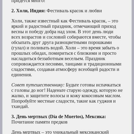
придется много!
2. Холи, Индия:
Фестиваль красок и любви
Холи, также известный как Фестиваль красок, – это
яркий и радостный праздник, отмечающий приход
весны и победу добра над злом. В этот день люди
всех возрастов и сословий собираются вместе, чтобы
обсыпать друг друга разноцветными порошками
(гулал) и поливать водой. Холи – это время забыть о
прошлых обидах, помириться с близкими и просто
насладиться беззаботным весельем. Праздник
сопровождается песнями, танцами и традиционными
сладостями, создавая атмосферу всеобщей радости и
единения.
Совет путешественнику:
Будьте готовы испачкаться
с головы до ног! Наденьте старую одежду, которую не
жалко, и защитите волосы и кожу кокосовым маслом.
Попробуйте местные сладости, такие как гуджия и
тхандай.
3. День мертвых (Día de Muertos), Мексика:
Почитание памяти предков
День мертвых – это уникальный мексиканский