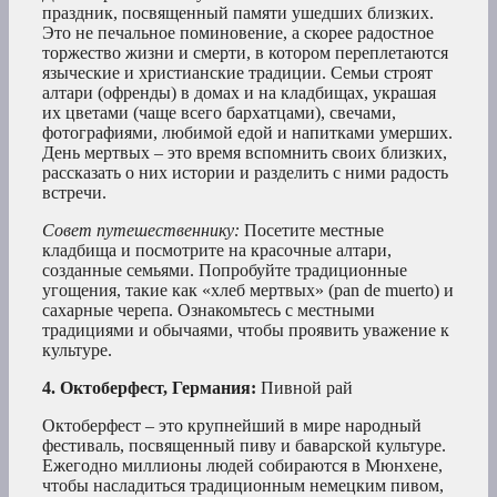
праздник, посвященный памяти ушедших близких.
Это не печальное поминовение, а скорее радостное
торжество жизни и смерти, в котором переплетаются
языческие и христианские традиции. Семьи строят
алтари (офренды) в домах и на кладбищах, украшая
их цветами (чаще всего бархатцами), свечами,
фотографиями, любимой едой и напитками умерших.
День мертвых – это время вспомнить своих близких,
рассказать о них истории и разделить с ними радость
встречи.
Совет путешественнику:
Посетите местные
кладбища и посмотрите на красочные алтари,
созданные семьями. Попробуйте традиционные
угощения, такие как «хлеб мертвых» (pan de muerto) и
сахарные черепа. Ознакомьтесь с местными
традициями и обычаями, чтобы проявить уважение к
культуре.
4. Октоберфест, Германия:
Пивной рай
Октоберфест – это крупнейший в мире народный
фестиваль, посвященный пиву и баварской культуре.
Ежегодно миллионы людей собираются в Мюнхене,
чтобы насладиться традиционным немецким пивом,