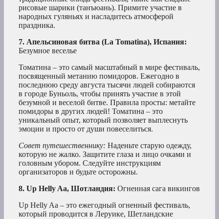
рисовые шарики (танъюань). Примите участие в
народных гуляньях и насладитесь атмосферой
праздника.
7. Апельсиновая битва (La Tomatina), Испания:
Безумное веселье
Томатина – это самый масштабный в мире фестиваль,
посвященный метанию помидоров. Ежегодно в
последнюю среду августа тысячи людей собираются
в городе Буньоль, чтобы принять участие в этой
безумной и веселой битве. Правила просты: метайте
помидоры в других людей! Томатина – это
уникальный опыт, который позволяет выплеснуть
эмоции и просто от души повеселиться.
Совет путешественнику:
Наденьте старую одежду,
которую не жалко. Защитите глаза и лицо очками и
головным убором. Следуйте инструкциям
организаторов и будьте осторожны.
8. Up Helly Aa, Шотландия:
Огненная сага викингов
Up Helly Aa – это ежегодный огненный фестиваль,
который проводится в Леруике, Шетландские