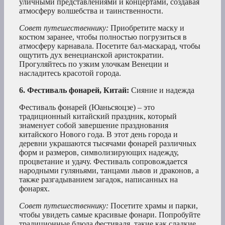
уличными представлениями и концертами, создавая
атмосферу волшебства и таинственности.
Совет путешественнику:
Приобретите маску и
костюм заранее, чтобы полностью погрузиться в
атмосферу карнавала. Посетите бал-маскарад, чтобы
ощутить дух венецианской аристократии.
Прогуляйтесь по узким улочкам Венеции и
насладитесь красотой города.
6. Фестиваль фонарей, Китай:
Сияние и надежда
Фестиваль фонарей (Юаньсяоцзе) – это
традиционный китайский праздник, который
знаменует собой завершение празднования
китайского Нового года. В этот день города и
деревни украшаются тысячами фонарей различных
форм и размеров, символизирующих надежду,
процветание и удачу. Фестиваль сопровождается
народными гуляньями, танцами львов и драконов, а
также разгадыванием загадок, написанных на
фонарях.
Совет путешественнику:
Посетите храмы и парки,
чтобы увидеть самые красивые фонари. Попробуйте
традиционные блюда фестиваля, такие как сладкие