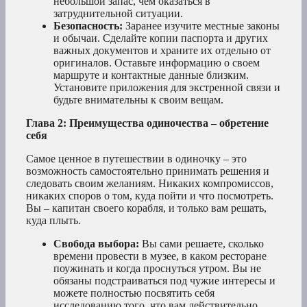
небольшой запас, чем оказаться в
затруднительной ситуации.
Безопасность:
Заранее изучите местные законы
и обычаи. Сделайте копии паспорта и других
важных документов и храните их отдельно от
оригиналов. Оставьте информацию о своем
маршруте и контактные данные близким.
Установите приложения для экстренной связи и
будьте внимательны к своим вещам.
Глава 2: Преимущества одиночества – обретение
себя
Самое ценное в путешествии в одиночку – это
возможность самостоятельно принимать решения и
следовать своим желаниям. Никаких компромиссов,
никаких споров о том, куда пойти и что посмотреть.
Вы – капитан своего корабля, и только вам решать,
куда плыть.
Свобода выбора:
Вы сами решаете, сколько
времени провести в музее, в каком ресторане
поужинать и когда проснуться утром. Вы не
обязаны подстраиваться под чужие интересы и
можете полностью посвятить себя
исследованию того, что вам действительно