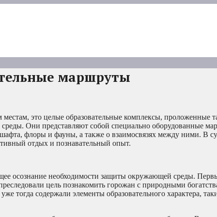
ательные маршруты
 местам, это целые образовательные комплексы, проложенные т
 среды. Они представляют собой специально оборудованные ма
шафта, флоры и фауны, а также о взаимосвязях между ними. В с
ктивный отдых и познавательный опыт.
тущее осознание необходимости защиты окружающей среды. Перв
преследовали цель познакомить горожан с природными богатств
уже тогда содержали элементы образовательного характера, таки