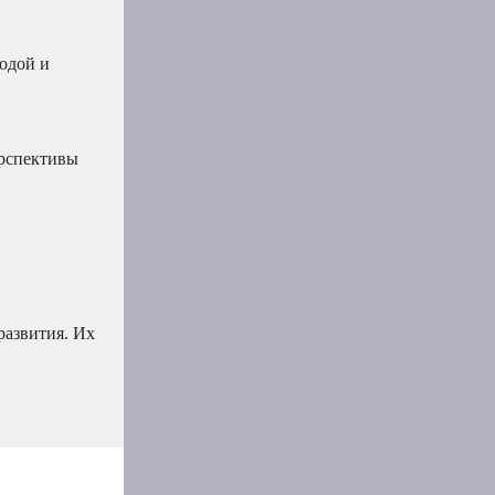
одой и
ерспективы
развития. Их