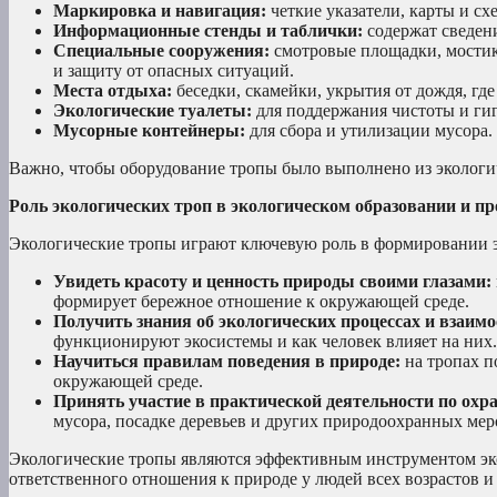
Маркировка и навигация:
четкие указатели, карты и с
Информационные стенды и таблички:
содержат сведени
Специальные сооружения:
смотровые площадки, мостик
и защиту от опасных ситуаций.
Места отдыха:
беседки, скамейки, укрытия от дождя, гд
Экологические туалеты:
для поддержания чистоты и ги
Мусорные контейнеры:
для сбора и утилизации мусора.
Важно, чтобы оборудование тропы было выполнено из экологи
Роль экологических троп в экологическом образовании и п
Экологические тропы играют ключевую роль в формировании э
Увидеть красоту и ценность природы своими глазами:
формирует бережное отношение к окружающей среде.
Получить знания об экологических процессах и взаимо
функционируют экосистемы и как человек влияет на них.
Научиться правилам поведения в природе:
на тропах по
окружающей среде.
Принять участие в практической деятельности по охр
мусора, посадке деревьев и других природоохранных мер
Экологические тропы являются эффективным инструментом эк
ответственного отношения к природе у людей всех возрастов и