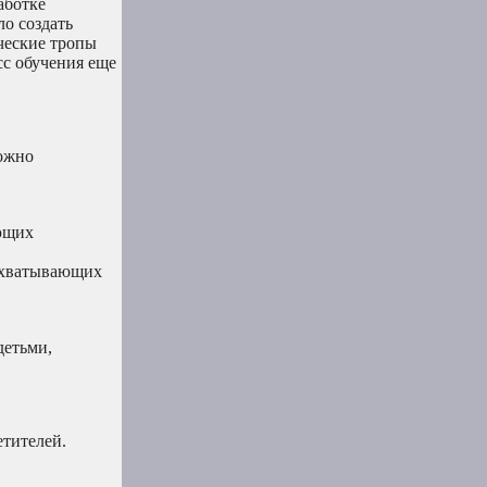
аботке
ло создать
ческие тропы
сс обучения еще
можно
ующих
охватывающих
детьми,
етителей.