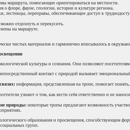
хемы маршрута, помогающие ориентироваться на местности.
я о флоре, фауне, геологии, истории и культуре региона.
и, лестницы, переправы, обеспечивающие доступ к труднодост
е можно отдохнуть и перекусить.
гиены на маршруте.
чески чистых материалов и гармонично вписывалось в окружаю
росвещении
кологической культуры и сознания. Они позволяют посетителям
непосредственный контакт с природой вызывает эмоциональный
связях:
информация, представленная на тропе, помогает понять,
сетители узнают о том, как вести себя ответственно и не наноси
ане природы:
некоторые тропы предлагают возможность участво
оприятиях.
ологического образования и просвещения, способствующим фо
 социальных групп.