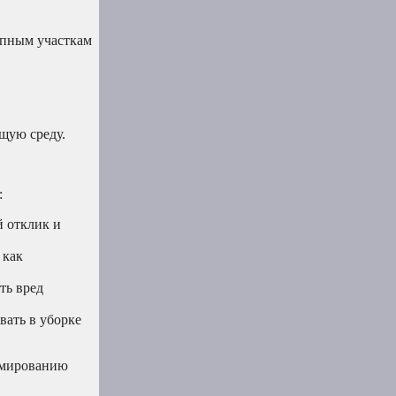
упным участкам
щую среду.
:
 отклик и
 как
ть вред
вать в уборке
рмированию