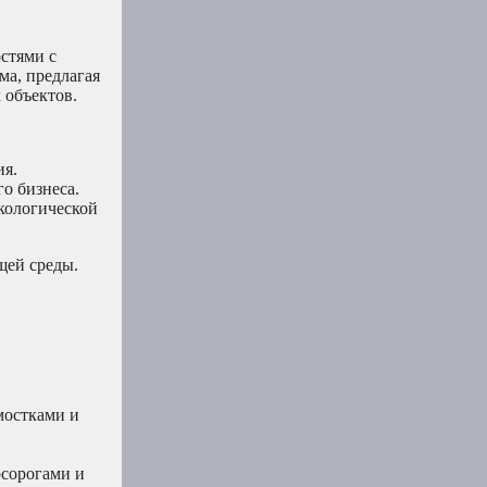
стями с
ма, предлагая
 объектов.
ия.
о бизнеса.
кологической
щей среды.
мостками и
осорогами и