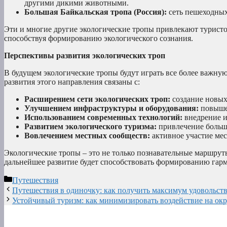
другими дикими животными.
Большая Байкальская тропа (Россия):
сеть пешеходных
Эти и многие другие экологические тропы привлекают туристо
способствуя формированию экологического сознания.
Перспективы развития экологических троп
В будущем экологические тропы будут играть все более важну
развития этого направления связаны с:
Расширением сети экологических троп:
создание новых
Улучшением инфраструктуры и оборудования:
повышен
Использованием современных технологий:
внедрение и
Развитием экологического туризма:
привлечение больше
Вовлечением местных сообществ:
активное участие мес
Экологические тропы – это не только познавательные маршрут
дальнейшее развитие будет способствовать формированию гар
Рубрики
Путешествия
Путешествия в одиночку: как получить максимум удовольст
Устойчивый туризм: как минимизировать воздействие на о