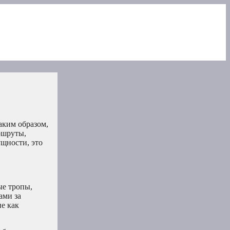
аким образом,
ршруты,
ущности, это
ые тропы,
ами за
е как