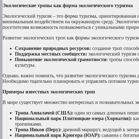
Экологические тропы как форма экологического туризма
Экологический туризм – это форма туризма, ориентированная 
минимальным воздействием на окружающую среду. Экологическ
посетителям возможность познакомиться с уникальными приро
Развитие экологических троп как формы экологического туриз
Сохранение природных ресурсов:
создание троп способ
Поддержка местных сообществ:
экологический туризм с
Повышение экологической грамотности:
тропы способ
культуры.
Однако, важно помнить, что развитие экологического туризма
Необходимо тщательно планировать и управлять потоком турис
Примеры известных экологических троп
В мире существует множество интересных и познавательных эк
Тропа Аппалачей (США):
один из самых длинных пешех
Национальный парк Плитвицкие озера (Хорватия):
ка
тропинками.
Тропа Инков (Перу):
древний маршрут, ведущий к затер
Национальный парк Крюгера (ЮАР):
саванна с богаты