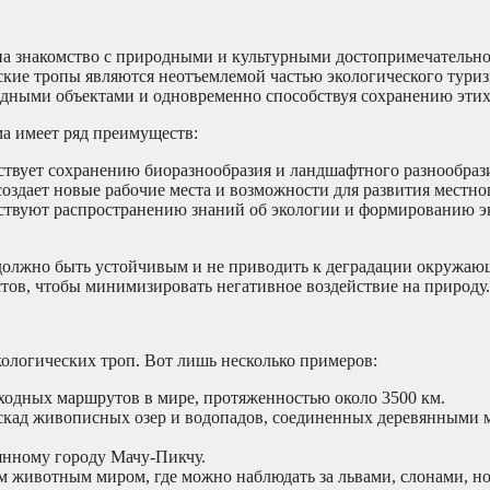
на знакомство с природными и культурными достопримечательно
ие тропы являются неотъемлемой частью экологического туриз
дными объектами и одновременно способствуя сохранению этих
ма имеет ряд преимуществ:
ствует сохранению биоразнообразия и ландшафтного разнообраз
оздает новые рабочие места и возможности для развития местног
ствуют распространению знаний об экологии и формированию э
 должно быть устойчивым и не приводить к деградации окружаю
тов, чтобы минимизировать негативное воздействие на природу.
ологических троп. Вот лишь несколько примеров:
одных маршрутов в мире, протяженностью около 3500 км.
скад живописных озер и водопадов, соединенных деревянными 
янному городу Мачу-Пикчу.
м животным миром, где можно наблюдать за львами, слонами, н