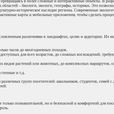
превращаясь в более сложные и интерактивные объекты. В разр
областей – биологи, экологи, географы, историки. Это позволи
ультурно-историческое наследие региона. Современные экологи
рактивные карты и мобильные приложения, чтобы сделать проце
словленным различиями в ландшафтах, целях и аудитории. Их 
олько часов до многодневных походов.
 доступных для всех возрастов, до сложных восхождений, треб
ых видов растений или животных, до комплексных маршрутов, 
степные и т.д.
 различных групп посетителей: школьников, студентов, семей с 
лей.
 только познавательной, но и безопасной и комфортной для пос
роль.