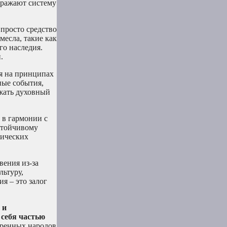
тражают систему
 просто средство
есла, такие как
го наследия.
.
я на принципах
ные события,
ржать духовный
 в гармонии с
стойчивому
гических
вения из-за
льтуру,
я – это залог
 и
 себя частью
оренных народов