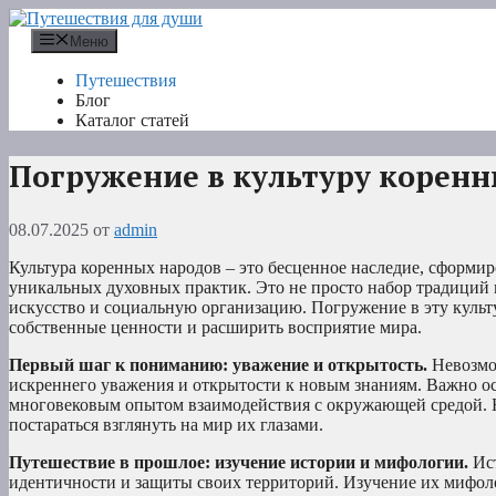
Перейти
к
Меню
содержимому
Путешествия
Блог
Каталог статей
Погружение в культуру коренн
08.07.2025
от
admin
Культура коренных народов – это бесценное наследие, сформир
уникальных духовных практик. Это не просто набор традиций и
искусство и социальную организацию. Погружение в эту культ
собственные ценности и расширить восприятие мира.
Первый шаг к пониманию: уважение и открытость.
Невозмож
искреннего уважения и открытости к новым знаниям. Важно ос
многовековым опытом взаимодействия с окружающей средой. Не
постараться взглянуть на мир их глазами.
Путешествие в прошлое: изучение истории и мифологии.
Ист
идентичности и защиты своих территорий. Изучение их мифоло