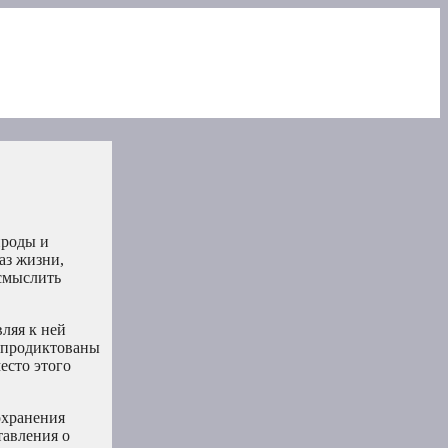
ироды и
аз жизни,
осмыслить
ляя к ней
и продиктованы
есто этого
охранения
тавления о