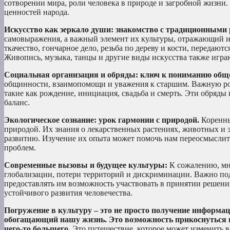
сотворении мира, роли человека в природе и загробной жизни
ценностей народа.
Искусство как зеркало души: знакомство с традиционными 
самовыражения, а важный элемент их культуры, отражающий их
ткачество, гончарное дело, резьба по дереву и кости, передают
Живопись, музыка, танцы и другие виды искусства также играю
Социальная организация и обряды: ключ к пониманию общ
общинности, взаимопомощи и уважения к старшим. Важную ро
такие как рождение, инициация, свадьба и смерть. Эти обряды
баланс.
Экологическое сознание: урок гармонии с природой.
Коренны
природой. Их знания о лекарственных растениях, животных и 
развитию. Изучение их опыта может помочь нам переосмыслит
проблем.
Современные вызовы и будущее культуры:
К сожалению, мно
глобализации, потери территорий и дискриминации. Важно под
предоставлять им возможность участвовать в принятии решений
устойчивого развития человечества.
Погружение в культуру – это не просто получение информа
обогащающий нашу жизнь. Это возможность прикоснуться к 
чего-то большего.
Это путешествие, которое может изменить в