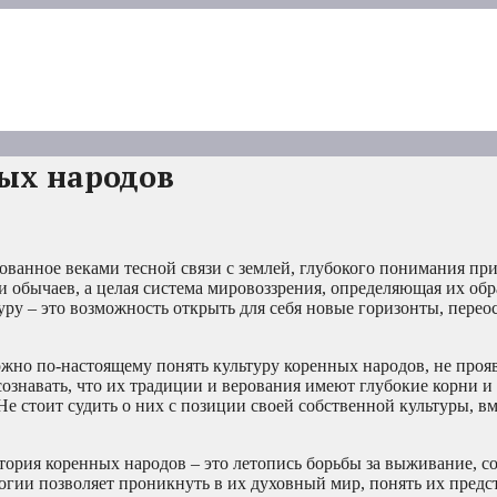
ых народов
ованное веками тесной связи с землей, глубокого понимания пр
 обычаев, а целая система мировоззрения, определяющая их обр
уру – это возможность открыть для себя новые горизонты, пере
но по-настоящему понять культуру коренных народов, не прояв
ознавать, что их традиции и верования имеют глубокие корни 
 стоит судить о них с позиции своей собственной культуры, вм
ория коренных народов – это летопись борьбы за выживание, с
гии позволяет проникнуть в их духовный мир, понять их предс