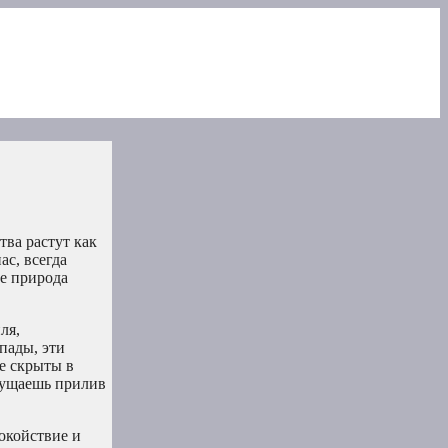
ва растут как
ас, всегда
де природа
ля,
пады, эти
е скрыты в
ощущаешь прилив
окойствие и