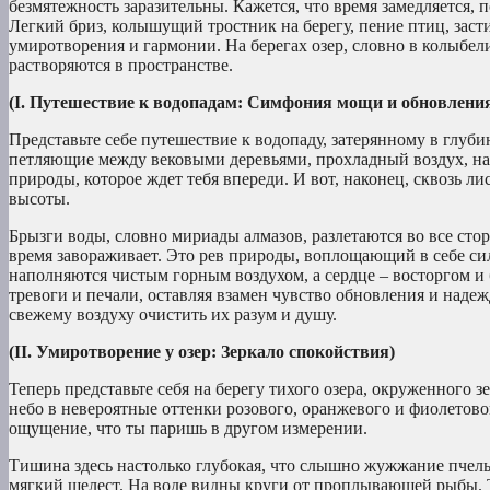
безмятежность заразительны. Кажется, что время замедляется, 
Легкий бриз, колышущий тростник на берегу, пение птиц, засти
умиротворения и гармонии. На берегах озер, словно в колыбел
растворяются в пространстве.
(I. Путешествие к водопадам: Симфония мощи и обновлени
Представьте себе путешествие к водопаду, затерянному в глуби
петляющие между вековыми деревьями, прохладный воздух, на
природы, которое ждет тебя впереди. И вот, наконец, сквозь л
высоты.
Брызги воды, словно мириады алмазов, разлетаются во все сто
время завораживает. Это рев природы, воплощающий в себе сил
наполняются чистым горным воздухом, а сердце – восторгом и 
тревоги и печали, оставляя взамен чувство обновления и над
свежему воздуху очистить их разум и душу.
(II. Умиротворение у озер: Зеркало спокойствия)
Теперь представьте себя на берегу тихого озера, окруженного 
небо в невероятные оттенки розового, оранжевого и фиолетовог
ощущение, что ты паришь в другом измерении.
Тишина здесь настолько глубокая, что слышно жужжание пчелы
мягкий шелест. На воде видны круги от проплывающей рыбы. Т