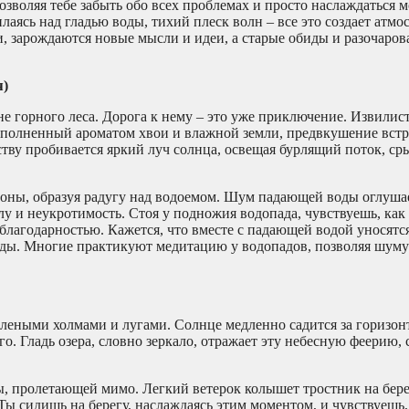
позволяя тебе забыть обо всех проблемах и просто наслаждаться 
лаясь над гладью воды, тихий плеск волн – все это создает атмо
и, зарождаются новые мысли и идеи, а старые обиды и разочаро
я)
не горного леса. Дорога к нему – это уже приключение. Извилис
полненный ароматом хвои и влажной земли, предвкушение встр
иству пробивается яркий луч солнца, освещая бурлящий поток, с
роны, образуя радугу над водоемом. Шум падающей воды оглушае
у и неукротимость. Стоя у подножия водопада, чувствуешь, как
благодарностью. Кажется, что вместе с падающей водой уносятся
ежды. Многие практикуют медитацию у водопадов, позволяя шуму
зелеными холмами и лугами. Солнце медленно садится за горизон
о. Гладь озера, словно зеркало, отражает эту небесную феерию, 
, пролетающей мимо. Легкий ветерок колышет тростник на берег
ы сидишь на берегу, наслаждаясь этим моментом, и чувствуешь,