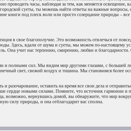
о проводить часы, наблюдая за тем, как меняется освещение, к
т городской суеты, ты можешь найти ответы на важные вопросы, 
ение книги под плеск волн или просто созерцание природы – все
стиция в свое благополучие. Это возможность отвлечься от повс
роды. Здесь, вдали от шума и суеты, мы можем по-настоящему ус
ель. Она учит нас терпению, смирению, любви и благодарности.
ыми и полными сил. Мы видим мир другими глазами, с большей 
лнечный свет, свежий воздух и тишина. Мы становимся более о
ть и разочарование, оставить на время все свои дела и отправить
аше сердце новыми силами. Помните, что источник гармонии и п
да, возможно, вернувшись домой, вы обнаружите, что мир вокруг
бную силу природы, и она отблагодарит вас сполна.