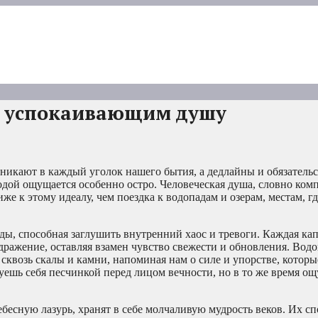
м, успокаивающим душу
никают в каждый уголок нашего бытия, а дедлайны и обязательст
дой ощущается особенно остро. Человеческая душа, словно комп
же к этому идеалу, чем поездка к водопадам и озерам, местам, г
ы, способная заглушить внутренний хаос и тревоги. Каждая кап
дражение, оставляя взамен чувство свежести и обновления. Водо
квозь скалы и камни, напоминая нам о силе и упорстве, которы
вуешь себя песчинкой перед лицом вечности, но в то же время 
бесную лазурь, хранят в себе молчаливую мудрость веков. Их сп