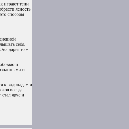
ак играют тени
обрести ясность
 это способы
едневной
лышать себя,
 Она дарит нам
любовью и
сознанными и
ся к водопадам и
окоя всегда
 стал ярче и