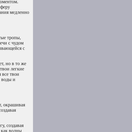
моментом.
сферу
вания медленно
тые тропы,
ечи с чудом
рывающейся с
т, но в то же
 твои легкие
 все твои
 воды и
т, окрашивая
создавая
у, создавая
 как волны