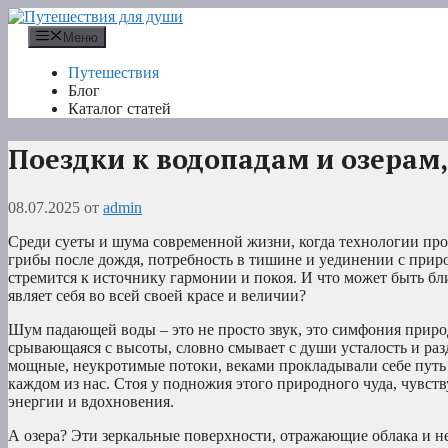
Перейти
к
Меню
содержимому
Путешествия
Блог
Каталог статей
Поездки к водопадам и озера
08.07.2025
от
admin
Среди суеты и шума современной жизни, когда технологии про
грибы после дождя, потребность в тишине и уединении с приро
стремится к источнику гармонии и покоя. И что может быть бли
являет себя во всей своей красе и величии?
Шум падающей воды – это не просто звук, это симфония природ
срывающаяся с высоты, словно смывает с души усталость и раз
мощные, неукротимые потоки, веками прокладывали себе путь с
каждом из нас. Стоя у подножия этого природного чуда, чувст
энергии и вдохновения.
А озера? Эти зеркальные поверхности, отражающие облака и не