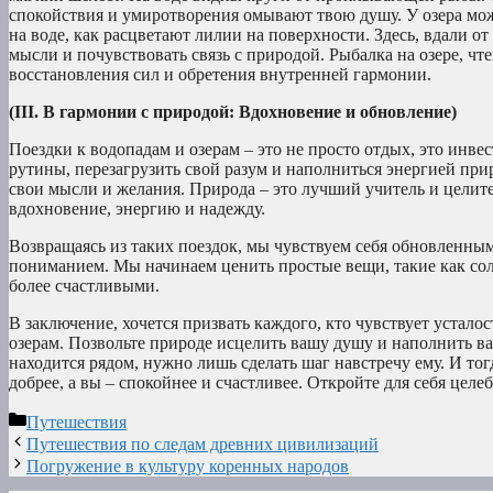
спокойствия и умиротворения омывают твою душу. У озера можн
на воде, как расцветают лилии на поверхности. Здесь, вдали о
мысли и почувствовать связь с природой. Рыбалка на озере, чт
восстановления сил и обретения внутренней гармонии.
(III. В гармонии с природой: Вдохновение и обновление)
Поездки к водопадам и озерам – это не просто отдых, это инве
рутины, перезагрузить свой разум и наполниться энергией при
свои мысли и желания. Природа – это лучший учитель и целит
вдохновение, энергию и надежду.
Возвращаясь из таких поездок, мы чувствуем себя обновленн
пониманием. Мы начинаем ценить простые вещи, такие как со
более счастливыми.
В заключение, хочется призвать каждого, кто чувствует усталос
озерам. Позвольте природе исцелить вашу душу и наполнить в
находится рядом, нужно лишь сделать шаг навстречу ему. И тог
добрее, а вы – спокойнее и счастливее. Откройте для себя целе
Рубрики
Путешествия
Путешествия по следам древних цивилизаций
Погружение в культуру коренных народов