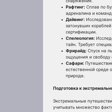
снаряжения.
Рафтинг:
Сплав по бу
адреналина и команд
Дайвинг:
Исследовани
затонувших кораблей 
сертификации.
Спелеология:
Исследо
тайн. Требует специа
Фрирайд:
Спуск на л
ощущения и свободу о
Сафари:
Путешествие
естественной среде о
природе.
Подготовка к экстремальн
Экстремальные путешествия
учитывать множество факто