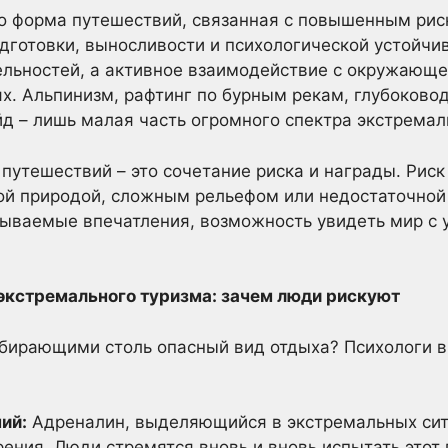
то форма путешествий, связанная с повышенным рис
дготовки, выносливости и психологической устойчив
льностей, а активное взаимодействие с окружающе
х. Альпинизм, рафтинг по бурным рекам, глубоково
д – лишь малая часть огромного спектра экстремал
 путешествий – это сочетание риска и награды. Риск
ой природой, сложным рельефом или недостаточной 
бываемые впечатления, возможность увидеть мир с 
экстремального туризма: зачем люди рискуют
бирающими столь опасный вид отдыха? Психологи 
ий:
Адреналин, выделяющийся в экстремальных сит
ения. Люди стремятся вновь и вновь испытать этот 