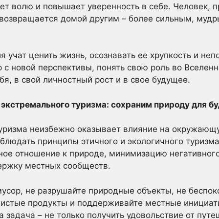
яет волю и повышает уверенность в себе. Человек,
 возвращается домой другим – более сильным, мудр
 учат ценить жизнь, осознавать ее хрупкость и неп
 с новой перспективы, понять свою роль во Вселенн
бя, в свой личностный рост и в свое будущее.
ь экстремального туризма: сохраним природу для б
туризма неизбежно оказывает влияние на окружающу
облюдать принципы этичного и экологичного туризма
ное отношение к природе, минимизацию негативного
ржку местных сообществ.
мусор, не разрушайте природные объекты, не беспок
 чистые продукты и поддерживайте местные инициа
 задача – не только получить удовольствие от путе