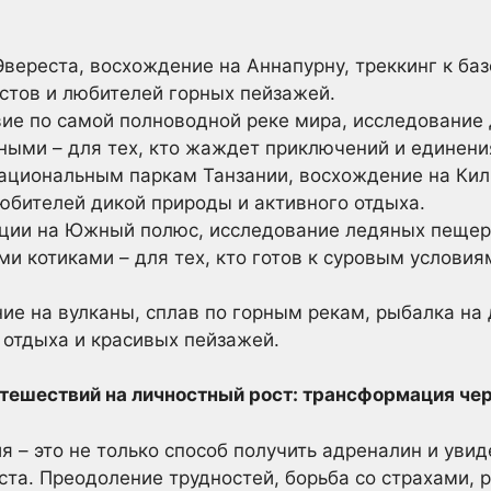
вереста, восхождение на Аннапурну, треккинг к ба
стов и любителей горных пейзажей.
е по самой полноводной реке мира, исследование 
ными – для тех, кто жаждет приключений и единени
ациональным паркам Танзании, восхождение на Кил
юбителей дикой природы и активного отдыха.
ции на Южный полюс, исследование ледяных пещер
ми котиками – для тех, кто готов к суровым услови
е на вулканы, сплав по горным рекам, рыбалка на 
 отдыха и красивых пейзажей.
тешествий на личностный рост: трансформация че
 – это не только способ получить адреналин и увид
та. Преодоление трудностей, борьба со страхами, р