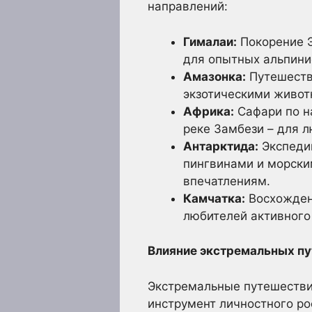
направлений:
Гималаи:
Покорение Э
для опытных альпини
Амазонка:
Путешестви
экзотическими живот
Африка:
Сафари по н
реке Замбези – для л
Антарктида:
Экспеди
пингвинами и морски
впечатлениям.
Камчатка:
Восхождени
любителей активного
Влияние экстремальных пу
Экстремальные путешествия
инструмент личностного рос