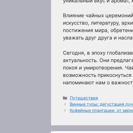
уникальный вкус и аромат,
Влияние чайных церемоний 
искусство, литературу, арх
постижения мира, обретения
уважать друг друга и нас
Сегодня, в эпоху глобализ
актуальность. Они предлаг
покоя и умиротворения. Ча
возможность прикоснуться
напоминают нам о важности
Рубрики
Путешествия
Винные туры: дегустация лу
Кофейные плантации: от зерн