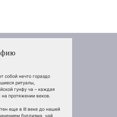
офию
т собой нечто гораздо
вшиеся ритуалы,
йской гунфу ча – каждая
 на протяжении веков.
ен еще в III веке до нашей
ранением буддизма, чай