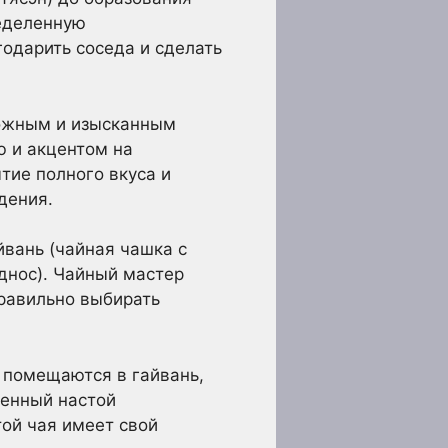
ределенную
годарить соседа и сделать
сложным и изысканным
ю и акцентом на
тие полного вкуса и
дения.
йвань (чайная чашка с
днос). Чайный мастер
правильно выбирать
я помещаются в гайвань,
ченный настой
той чая имеет свой