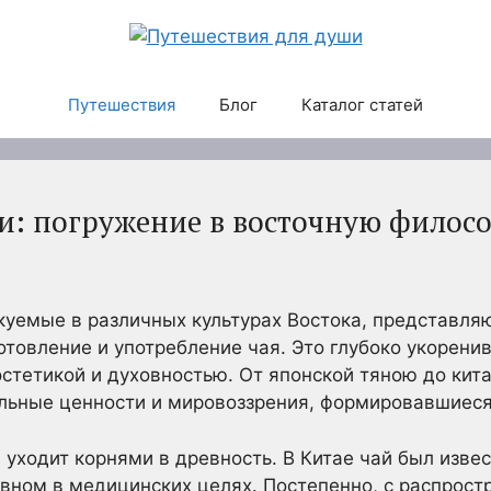
Путешествия
Блог
Каталог статей
и: погружение в восточную филос
уемые в различных культурах Востока, представляю
отовление и употребление чая. Это глубоко укорени
стетикой и духовностью. От японской тяною до кита
льные ценности и мировоззрения, формировавшиеся
ходит корнями в древность. В Китае чай был извест
овном в медицинских целях. Постепенно, с распрост