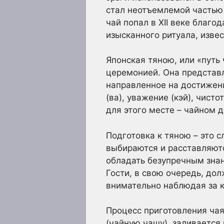
стал неотъемлемой частью 
чай попал в XII веке благо
изысканного ритуала, извес
Японская тяною, или «путь
церемонией. Она представл
направленное на достижен
(ва), уважение (кэй), чист
для этого месте – чайном 
Подготовка к тяною – это 
выбираются и расставляютс
обладать безупречным знан
Гости, в свою очередь, до
внимательно наблюдая за
Процесс приготовления чая
(чайную чашу), заливается