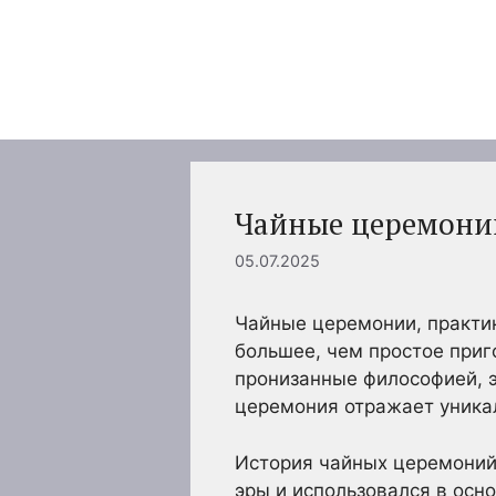
Перейти
к
содержимому
Чайные церемони
05.07.2025
Чайные церемонии, практик
большее, чем простое приг
пронизанные философией, э
церемония отражает уника
История чайных церемоний у
эры и использовался в осн