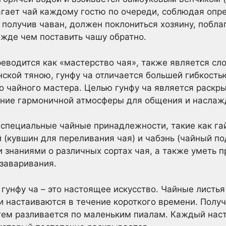
агает чай каждому гостю по очереди, соблюдая оп
 получив чаван, должен поклониться хозяину, побла
ежде чем поставить чашу обратно.
ереводится как «мастерство чая», также является 
онской тяною, гунфу ча отличается большей гибкость
 чайного мастера. Целью гунфу ча является раскры
дание гармоничной атмосферы для общения и наслаж
 специальные чайные принадлежности, такие как га
 (кувшин для переливания чая) и чабэнь (чайный по
 знаниями о различных сортах чая, а также уметь 
заваривания.
 гунфу ча – это настоящее искусство. Чайные листь
и настаиваются в течение короткого времени. Полу
атем разливается по маленьким пиалам. Каждый нас