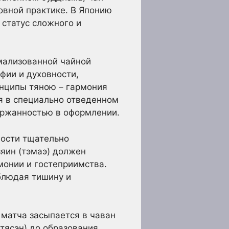
овной практике. В Японию
 статус сложного и
рмализованной чайной
фии и духовности,
инципы тяною – гармония
тся в специально отведенном
держанностью в оформлении.
ности тщательно
яин (тэмаэ) должен
монии и гостеприимства.
облюдая тишину и
 матча засыпается в чаван
тясэн) до образования