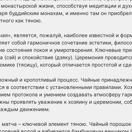
монастырской жизни, способствуя медитации и дух
даря буддийским монахам, и именно там он приобрел
тного как тяною.
 чая», является, пожалуй, наиболее известной и фо
яет собой гармоничное сочетание эстетики, филосо
ие состояния покоя и умиротворения. Ключевые пр
ота (сэй) и спокойствие (дзяку). Церемония проводи
домике (тясицу), который отличается простотой и с
сложный и кропотливый процесс. Чайные принадлеж
я в соответствии с установленными правилами. Хоз
ием протокола и умением создавать атмосферу гар
лжны проявлять уважение к хозяину и церемонии, с
 каждым движением.
 матча – ключевой элемент тяною. Чайный порошок
 горячей водой и взбивается бамбуковым венчиком (