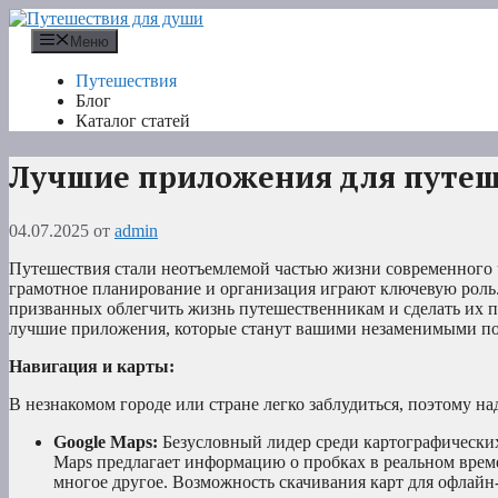
Перейти
к
Меню
содержимому
Путешествия
Блог
Каталог статей
Лучшие приложения для путе
04.07.2025
от
admin
Путешествия стали неотъемлемой частью жизни современного ч
грамотное планирование и организация играют ключевую роль
призванных облегчить жизнь путешественникам и сделать их 
лучшие приложения, которые станут вашими незаменимыми п
Навигация и карты:
В незнакомом городе или стране легко заблудиться, поэтому на
Google Maps:
Безусловный лидер среди картографически
Maps предлагает информацию о пробках в реальном време
многое другое. Возможность скачивания карт для офлайн