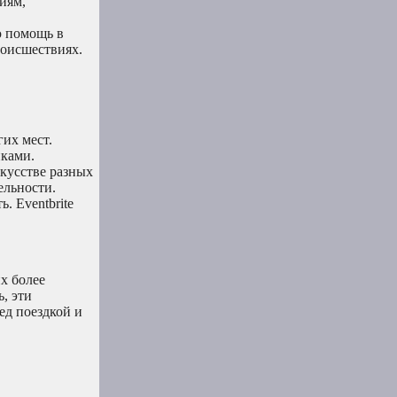
иям,
ю помощь в
роисшествиях.
их мест.
иками.
скусстве разных
ельности.
. Eventbrite
х более
, эти
ед поездкой и