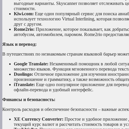
выгодные варианты. Skyscanner позволяет отслеживать 
стоимости.
Kiwi.com:
Еще один популярный сервис для поиска авиаб
использует технологию Virtual Interlining, которая позв
друг с другом.
Rome2rio:
Приложение, которое показывает, как добратьс
автобусом, автомобилем, паромом. Rome2rio предоставля
Язык и перевод:
В путешествиях по незнакомым странам языковой барьер может
Google Translate:
Незаменимый помощник в любой ситуации
множество языков. Функция мгновенного перевода текст
Duolingo:
Отличное приложение для изучения иностранных
произношение и грамматику, а также возможность общать
iTranslate:
Еще одно популярное приложение для перевода 
офлайн-перевода и удобный интерфейс.
Финансы и безопасность:
Контроль расходов и обеспечение безопасности – важные аспе
XE Currency Converter:
Простое и удобное приложение д
текущий курс валют и рассчитать стоимость товаров и усл