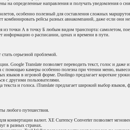
цены на определенные направления и получать уведомления о с
илетов, особенно полезный для составления сложных маршрутов
оляет комбинировать рейсы разных авиакомпаний, даже если они н
я из точки А в точку Б любым видом транспорта: самолетом, пое
ет информацию о расписании, ценах и времени в пути.
 стать серьезной проблемой.
. Google Translate позволяет переводить текст, голос и даже 
а с помощью камеры особенно полезна при чтении меню, вывесо
 языков в игровой форме. Duolingo предлагает короткие уроки
ся с другими пользователями.
текста и голоса. iTranslate предлагает широкий выбор языков,
кты любого путешествия.
ля конвертации валют. XE Currency Converter позволяет мгнове
уг в разных странах.