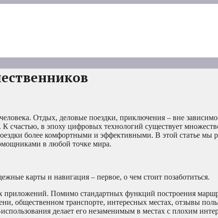
шественников
еловека. Отдых, деловые поездки, приключения – вне зависимос
. К счастью, в эпоху цифровых технологий существует множест
поездки более комфортными и эффективными. В этой статье мы 
омощниками в любой точке мира.
дежные карты и навигация – первое, о чем стоит позаботиться.
х приложений. Помимо стандартных функций построения маршр
ни, общественном транспорте, интересных местах, отзывы поль
-использования делает его незаменимым в местах с плохим инте