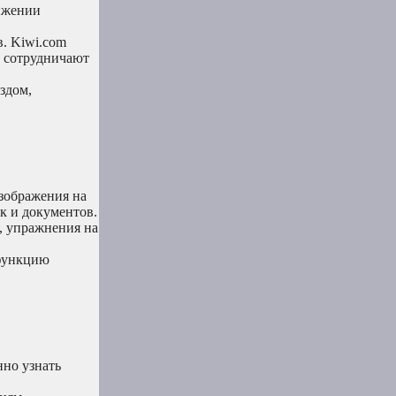
нижении
. Kiwi.com
е сотрудничают
здом,
изображения на
к и документов.
, упражнения на
 функцию
нно узнать