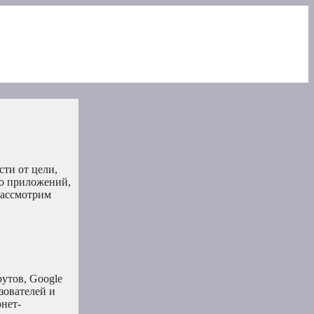
ти от цели,
во приложений,
рассмотрим
утов, Google
зователей и
рнет-