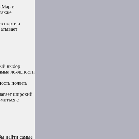
etMap и
также
нспорте и
ватывает
ный выбор
амма лояльности
ность пожить
лагает широкий
миться с
бы найти самые