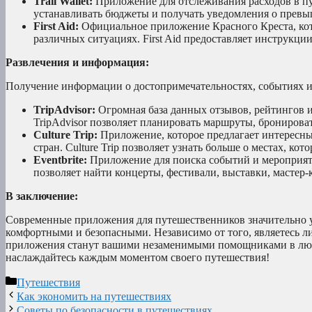
Trail Wallet:
Приложение для отслеживания расходов в путе
устанавливать бюджеты и получать уведомления о прев
First Aid:
Официальное приложение Красного Креста, кот
различных ситуациях. First Aid предоставляет инструкц
Развлечения и информация:
Получение информации о достопримечательностях, событиях и 
TripAdvisor:
Огромная база данных отзывов, рейтингов и
TripAdvisor позволяет планировать маршруты, бронирова
Culture Trip:
Приложение, которое предлагает интересные
стран. Culture Trip позволяет узнать больше о местах, к
Eventbrite:
Приложение для поиска событий и мероприятий
позволяет найти концерты, фестивали, выставки, мастер-
В заключение:
Современные приложения для путешественников значительно у
комфортными и безопасными. Независимо от того, являетесь л
приложения станут вашими незаменимыми помощниками в любой
наслаждайтесь каждым моментом своего путешествия!
Рубрики
Путешествия
Как экономить на путешествиях
Советы по безопасности в путешествиях