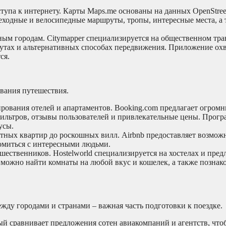
тупа к интернету. Карты Maps.me основаны на данных OpenStre
еходные и велосипедные маршруты, тропы, интересные места, а 
ым городам. Citymapper специализируется на общественном тра
утах и альтернативных способах передвижения. Приложение ох
ся.
вания путешествия.
рования отелей и апартаментов. Booking.com предлагает огром
фильтров, отзывы пользователей и привлекательные цены. Прогр
усы.
тных квартир до роскошных вилл. Airbnb предоставляет возмож
комиться с интересными людьми.
ственников. Hostelworld специализируется на хостелах и пред
можно найти комнаты на любой вкус и кошелек, а также познако
ду городами и странами – важная часть подготовки к поездке.
 сравнивает предложения сотен авиакомпаний и агентств, что