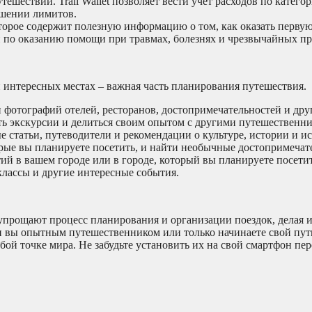
шествии. Trail Wallet позволяет вести учет расходов по категор
ышении лимитов.
орое содержит полезную информацию о том, как оказать перву
ии по оказанию помощи при травмах, болезнях и чрезвычайных п
интересных местах – важная часть планирования путешествия.
 фотографий отелей, ресторанов, достопримечательностей и друг
ть экскурсии и делиться своим опытом с другими путешественн
 статьи, путеводители и рекомендации о культуре, истории и и
оторые вы планируете посетить, и найти необычные достопримечат
 в вашем городе или в городе, который вы планируете посетить
классы и другие интересные события.
прощают процесс планирования и организации поездок, делая и
и вы опытным путешественником или только начинаете свой путь
 точке мира. Не забудьте установить их на свой смартфон пер