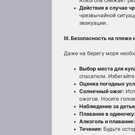
Алкоголь снижает ре
Действия в случае ч
чрезвычайной ситуаци
эвакуации.
III. Безопасность на пляже и
Даже на берегу моря необ
Выбор места для куп
спасатели. Избегайте
Оценка погодных усл
Солнечный ожог:
Исп
ожогов. Носите голов
Наблюдение за детьм
Плавание в одиночку
Алкоголь и плавание:
Течения:
Будьте осто