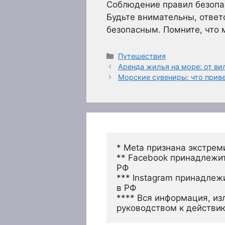
Соблюдение правил безопас
Будьте внимательны, ответ
безопасным. Помните, что 
Рубрики
Путешествия
Аренда жилья на море: от ви
Морские сувениры: что приве
* Meta признана экстрем
** Facebook принадлежит
РФ
*** Instagram принадлеж
в РФ 
**** Вся информация, из
руководством к действи