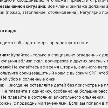
акцию и координацию, что может привести к трагич
резвычайной ситуации:
Все члены экипажа должны зн
и (пожар, затопление, столкновение). Регулярно п
 в воде:
ходимо соблюдать меры предосторожности:
ания:
Купайтесь только в специально отведенных для
 купания вблизи скал, волнорезов и других опасных 
овий:
Не купайтесь во время шторма, сильного ветр
ользуйте солнцезащитный крем с высоким SPF, что
ной убор и солнечные очки.
и:
Никогда не оставляйте детей без присмотра на п
:
Не плавайте в одиночку, особенно на большие расс
Не плавайте в состоянии алкогольного опьянения.
рожны с подводными течениями. Если вы попали в те