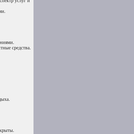
спектр услуг и
ми.
аниями.
тные средства.
дыха.
акрыты.