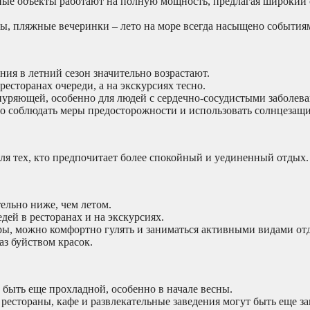
ные объекты работают на полную мощность, предлагая широкий 
ы, пляжные вечеринки – лето на море всегда насыщено события
ия в летний сезон значительно возрастают.
есторанах очереди, а на экскурсиях тесно.
нуряющей, особенно для людей с сердечно-сосудистыми заболев
 соблюдать меры предосторожности и использовать солнцезащи
ля тех, кто предпочитает более спокойный и уединенный отдых.
ельно ниже, чем летом.
дей в ресторанах и на экскурсиях.
, можно комфортно гулять и заниматься активными видами от
аз буйством красок.
быть еще прохладной, особенно в начале весны.
рестораны, кафе и развлекательные заведения могут быть еще з