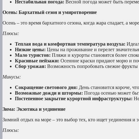
Нестабильная погода:
Весной погода может быть переме
Осень: Бархатный сезон и умиротворение
Осень – это время бархатного сезона, когда жара спадает, а мор
Плюсы:
Теплая вода и комфортная температура воздуха:
Идеал
Низкие цены:
Цены на проживание и перелет значитель
Мало туристов:
Пляжи и курорты становятся более спо
Красивые пейзажи:
Осенние краски придают морю и по
Сбор урожая:
Возможность попробовать свежие фрукты 
Минусы:
Сокращение светового дня:
День становится короче, чт
Возможные дожди и штормы:
Погода осенью может быт
Постепенное закрытие курортной инфраструктуры:
Не
Зима: Экзотика и уединение
Зимний отдых на море – это выбор тех, кто ищет уединения и э
Плюсы: