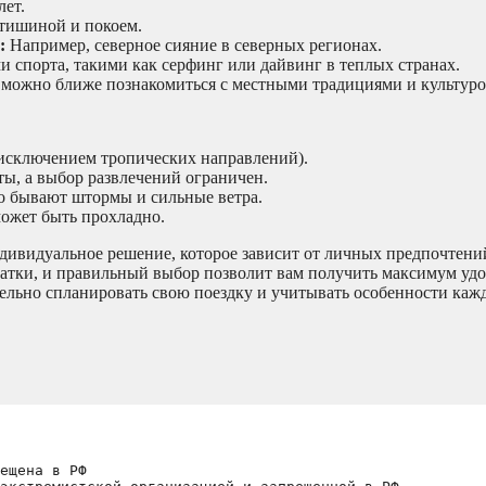
ет.
тишиной и покоем.
:
Например, северное сияние в северных регионах.
 спорта, такими как серфинг или дайвинг в теплых странах.
 можно ближе познакомиться с местными традициями и культуро
 исключением тропических направлений).
ы, а выбор развлечений ограничен.
о бывают штормы и сильные ветра.
ожет быть прохладно.
ндивидуальное решение, которое зависит от личных предпочтени
атки, и правильный выбор позволит вам получить максимум удо
тельно спланировать свою поездку и учитывать особенности каж
ещена в РФ