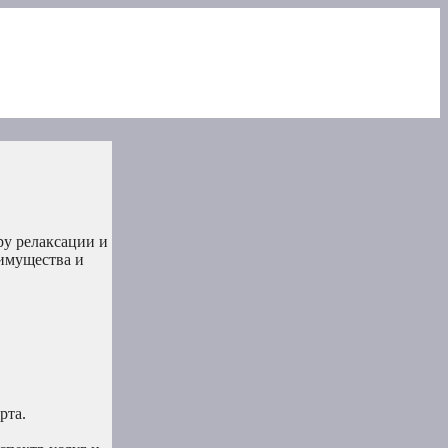
ру релаксации и
еимущества и
рта.