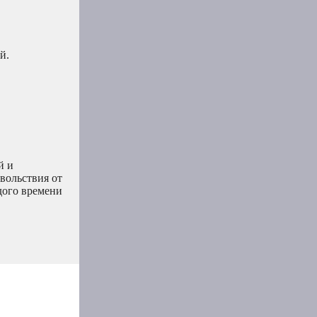
й.
й и
вольствия от
дого времени