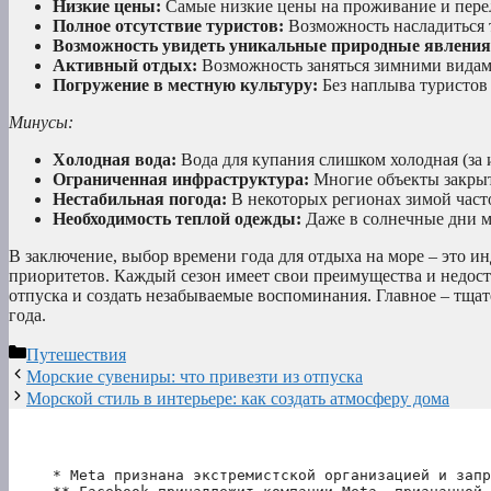
Низкие цены:
Самые низкие цены на проживание и перел
Полное отсутствие туристов:
Возможность насладиться 
Возможность увидеть уникальные природные явления
Активный отдых:
Возможность заняться зимними видами
Погружение в местную культуру:
Без наплыва туристов
Минусы:
Холодная вода:
Вода для купания слишком холодная (за
Ограниченная инфраструктура:
Многие объекты закрыт
Нестабильная погода:
В некоторых регионах зимой част
Необходимость теплой одежды:
Даже в солнечные дни м
В заключение, выбор времени года для отдыха на море – это и
приоритетов. Каждый сезон имеет свои преимущества и недост
отпуска и создать незабываемые воспоминания. Главное – тща
года.
Рубрики
Путешествия
Морские сувениры: что привезти из отпуска
Морской стиль в интерьере: как создать атмосферу дома
* Meta признана экстремистской организацией и запр