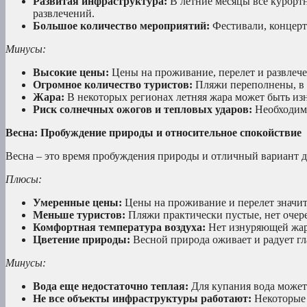
Развитая инфраструктура:
В летние месяцы все курорт
развлечений.
Большое количество мероприятий:
Фестивали, концерт
Минусы:
Высокие цены:
Цены на проживание, перелет и развлечен
Огромное количество туристов:
Пляжи переполнены, в р
Жара:
В некоторых регионах летняя жара может быть из
Риск солнечных ожогов и тепловых ударов:
Необходимо
Весна: Пробуждение природы и относительное спокойствие
Весна – это время пробуждения природы и отличный вариант д
Плюсы:
Умеренные цены:
Цены на проживание и перелет значит
Меньше туристов:
Пляжи практически пустые, нет очере
Комфортная температура воздуха:
Нет изнуряющей жары
Цветение природы:
Весной природа оживает и радует гл
Минусы:
Вода еще недостаточно теплая:
Для купания вода может 
Не все объекты инфраструктуры работают:
Некоторые 