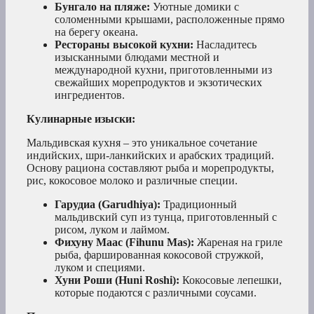
Бунгало на пляже:
Уютные домики с
соломенными крышами, расположенные прямо
на берегу океана.
Рестораны высокой кухни:
Насладитесь
изысканными блюдами местной и
международной кухни, приготовленными из
свежайших морепродуктов и экзотических
ингредиентов.
Кулинарные изыски:
Мальдивская кухня – это уникальное сочетание
индийских, шри-ланкийских и арабских традиций.
Основу рациона составляют рыба и морепродукты,
рис, кокосовое молоко и различные специи.
Гарудиа (Garudhiya):
Традиционный
мальдивский суп из тунца, приготовленный с
рисом, луком и лаймом.
Фихуну Маас (Fihunu Mas):
Жареная на гриле
рыба, фаршированная кокосовой стружкой,
луком и специями.
Хуни Роши (Huni Roshi):
Кокосовые лепешки,
которые подаются с различными соусами.