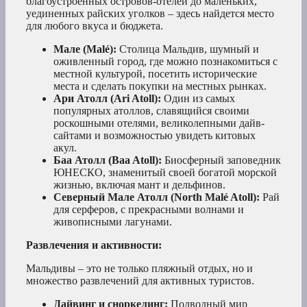
благоустроенных островов-отелей до маленьких,
уединенных райских уголков – здесь найдется место
для любого вкуса и бюджета.
Мале (Malé):
Столица Мальдив, шумный и
оживленный город, где можно познакомиться с
местной культурой, посетить исторические
места и сделать покупки на местных рынках.
Ари Атолл (Ari Atoll):
Один из самых
популярных атоллов, славящийся своими
роскошными отелями, великолепными дайв-
сайтами и возможностью увидеть китовых
акул.
Баа Атолл (Baa Atoll):
Биосферный заповедник
ЮНЕСКО, знаменитый своей богатой морской
жизнью, включая мант и дельфинов.
Северный Мале Атолл (North Malé Atoll):
Рай
для серферов, с прекрасными волнами и
живописными лагунами.
Развлечения и активности:
Мальдивы – это не только пляжный отдых, но и
множество развлечений для активных туристов.
Дайвинг и сноркелинг:
Подводный мир