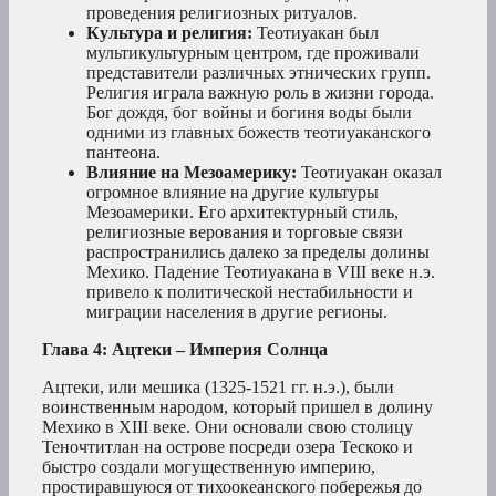
проведения религиозных ритуалов.
Культура и религия:
Теотиуакан был
мультикультурным центром, где проживали
представители различных этнических групп.
Религия играла важную роль в жизни города.
Бог дождя, бог войны и богиня воды были
одними из главных божеств теотиуаканского
пантеона.
Влияние на Мезоамерику:
Теотиуакан оказал
огромное влияние на другие культуры
Мезоамерики. Его архитектурный стиль,
религиозные верования и торговые связи
распространились далеко за пределы долины
Мехико. Падение Теотиуакана в VIII веке н.э.
привело к политической нестабильности и
миграции населения в другие регионы.
Глава 4: Ацтеки – Империя Солнца
Ацтеки, или мешика (1325-1521 гг. н.э.), были
воинственным народом, который пришел в долину
Мехико в XIII веке. Они основали свою столицу
Теночтитлан на острове посреди озера Тескоко и
быстро создали могущественную империю,
простиравшуюся от тихоокеанского побережья до