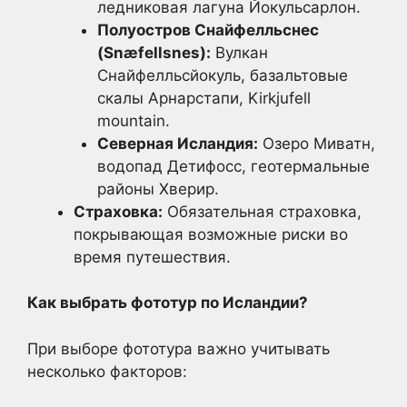
ледниковая лагуна Йокульсарлон.
Полуостров Снайфелльснес
(Snæfellsnes):
Вулкан
Снайфелльсйокуль, базальтовые
скалы Арнарстапи, Kirkjufell
mountain.
Северная Исландия:
Озеро Миватн,
водопад Детифосс, геотермальные
районы Хверир.
Страховка:
Обязательная страховка,
покрывающая возможные риски во
время путешествия.
Как выбрать фототур по Исландии?
При выборе фототура важно учитывать
несколько факторов: