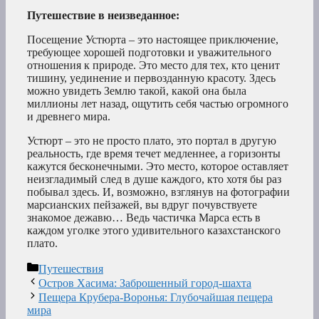
Путешествие в неизведанное:
Посещение Устюрта – это настоящее приключение,
требующее хорошей подготовки и уважительного
отношения к природе. Это место для тех, кто ценит
тишину, уединение и первозданную красоту. Здесь
можно увидеть Землю такой, какой она была
миллионы лет назад, ощутить себя частью огромного
и древнего мира.
Устюрт – это не просто плато, это портал в другую
реальность, где время течет медленнее, а горизонты
кажутся бесконечными. Это место, которое оставляет
неизгладимый след в душе каждого, кто хотя бы раз
побывал здесь. И, возможно, взглянув на фотографии
марсианских пейзажей, вы вдруг почувствуете
знакомое дежавю… Ведь частичка Марса есть в
каждом уголке этого удивительного казахстанского
плато.
Рубрики
Путешествия
Остров Хасима: Заброшенный город-шахта
Пещера Крубера-Воронья: Глубочайшая пещера
мира