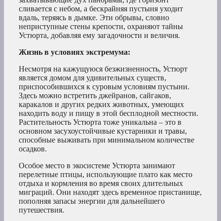
сливается с небом, а бескрайняя пустыня уходит
вдаль, теряясь в дымке. Эти обрывы, словно
неприступные стены крепости, охраняют тайны
Устюрта, добавляя ему загадочности и величия.
Жизнь в условиях экстремума:
Несмотря на кажущуюся безжизненность, Устюрт
является домом для удивительных существ,
приспособившихся к суровым условиям пустыни.
Здесь можно встретить джейранов, сайгаков,
каракалов и других редких животных, умеющих
находить воду и пищу в этой бесплодной местности.
Растительность Устюрта тоже уникальна – это в
основном засухоустойчивые кустарники и травы,
способные выживать при минимальном количестве
осадков.
Особое место в экосистеме Устюрта занимают
перелетные птицы, использующие плато как место
отдыха и кормления во время своих длительных
миграций. Они находят здесь временное пристанище,
пополняя запасы энергии для дальнейшего
путешествия.