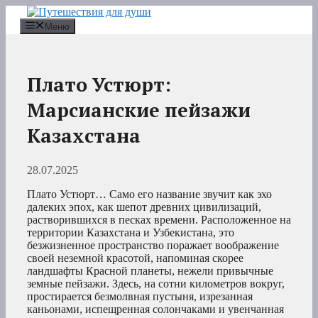
Перейти
к
Меню
содержимому
Плато Устюрт:
Марсианские пейзажи
Казахстана
28.07.2025
Плато Устюрт… Само его название звучит как эхо
далеких эпох, как шепот древних цивилизаций,
растворившихся в песках времени. Расположенное на
территории Казахстана и Узбекистана, это
безжизненное пространство поражает воображение
своей неземной красотой, напоминая скорее
ландшафты Красной планеты, нежели привычные
земные пейзажи. Здесь, на сотни километров вокруг,
простирается безмолвная пустыня, изрезанная
каньонами, испещренная солончаками и увенчанная