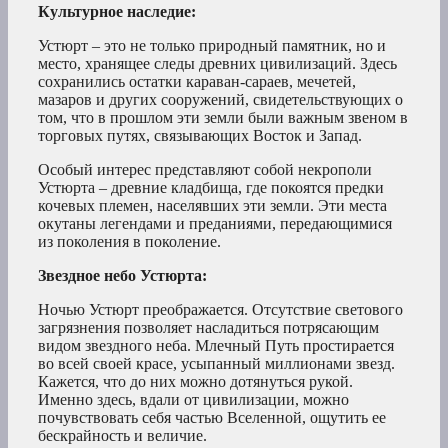
Культурное наследие:
Устюрт – это не только природный памятник, но и
место, хранящее следы древних цивилизаций. Здесь
сохранились остатки караван-сараев, мечетей,
мазаров и других сооружений, свидетельствующих о
том, что в прошлом эти земли были важным звеном в
торговых путях, связывающих Восток и Запад.
Особый интерес представляют собой некрополи
Устюрта – древние кладбища, где покоятся предки
кочевых племен, населявших эти земли. Эти места
окутаны легендами и преданиями, передающимися
из поколения в поколение.
Звездное небо Устюрта:
Ночью Устюрт преображается. Отсутствие светового
загрязнения позволяет насладиться потрясающим
видом звездного неба. Млечный Путь простирается
во всей своей красе, усыпанный миллионами звезд.
Кажется, что до них можно дотянуться рукой.
Именно здесь, вдали от цивилизации, можно
почувствовать себя частью Вселенной, ощутить ее
бескрайность и величие.