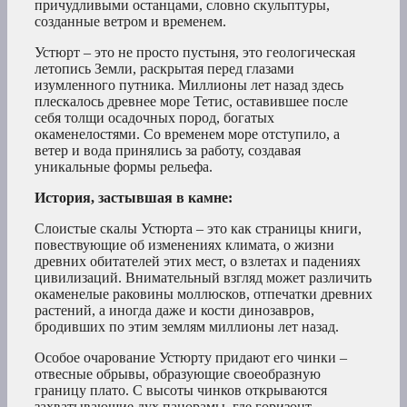
причудливыми останцами, словно скульптуры,
созданные ветром и временем.
Устюрт – это не просто пустыня, это геологическая
летопись Земли, раскрытая перед глазами
изумленного путника. Миллионы лет назад здесь
плескалось древнее море Тетис, оставившее после
себя толщи осадочных пород, богатых
окаменелостями. Со временем море отступило, а
ветер и вода принялись за работу, создавая
уникальные формы рельефа.
История, застывшая в камне:
Слоистые скалы Устюрта – это как страницы книги,
повествующие об изменениях климата, о жизни
древних обитателей этих мест, о взлетах и падениях
цивилизаций. Внимательный взгляд может различить
окаменелые раковины моллюсков, отпечатки древних
растений, а иногда даже и кости динозавров,
бродивших по этим землям миллионы лет назад.
Особое очарование Устюрту придают его чинки –
отвесные обрывы, образующие своеобразную
границу плато. С высоты чинков открываются
захватывающие дух панорамы, где горизонт