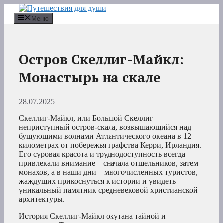
Перейти
к
Меню
содержимому
Остров Скеллиг-Майкл:
Монастырь на скале
28.07.2025
Скеллиг-Майкл, или Большой Скеллиг –
неприступный остров-скала, возвышающийся над
бушующими волнами Атлантического океана в 12
километрах от побережья графства Керри, Ирландия.
Его суровая красота и труднодоступность всегда
привлекали внимание – сначала отшельников, затем
монахов, а в наши дни – многочисленных туристов,
жаждущих прикоснуться к истории и увидеть
уникальный памятник средневековой христианской
архитектуры.
История Скеллиг-Майкл окутана тайной и