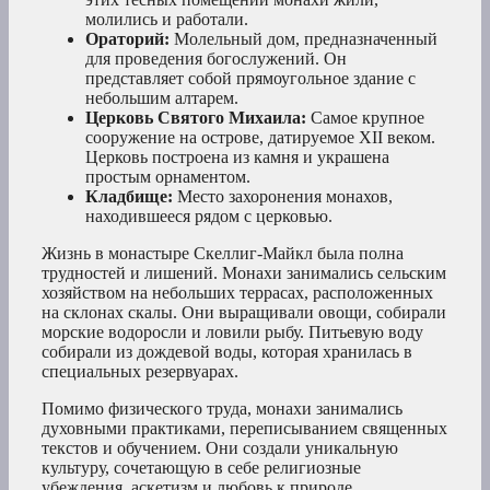
молились и работали.
Ораторий:
Молельный дом, предназначенный
для проведения богослужений. Он
представляет собой прямоугольное здание с
небольшим алтарем.
Церковь Святого Михаила:
Самое крупное
сооружение на острове, датируемое XII веком.
Церковь построена из камня и украшена
простым орнаментом.
Кладбище:
Место захоронения монахов,
находившееся рядом с церковью.
Жизнь в монастыре Скеллиг-Майкл была полна
трудностей и лишений. Монахи занимались сельским
хозяйством на небольших террасах, расположенных
на склонах скалы. Они выращивали овощи, собирали
морские водоросли и ловили рыбу. Питьевую воду
собирали из дождевой воды, которая хранилась в
специальных резервуарах.
Помимо физического труда, монахи занимались
духовными практиками, переписыванием священных
текстов и обучением. Они создали уникальную
культуру, сочетающую в себе религиозные
убеждения, аскетизм и любовь к природе.