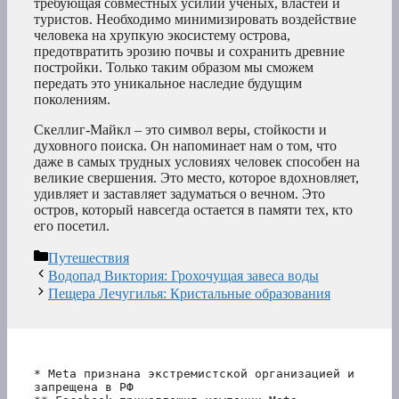
требующая совместных усилий ученых, властей и
туристов. Необходимо минимизировать воздействие
человека на хрупкую экосистему острова,
предотвратить эрозию почвы и сохранить древние
постройки. Только таким образом мы сможем
передать это уникальное наследие будущим
поколениям.
Скеллиг-Майкл – это символ веры, стойкости и
духовного поиска. Он напоминает нам о том, что
даже в самых трудных условиях человек способен на
великие свершения. Это место, которое вдохновляет,
удивляет и заставляет задуматься о вечном. Это
остров, который навсегда остается в памяти тех, кто
его посетил.
Рубрики
Путешествия
Водопад Виктория: Грохочущая завеса воды
Пещера Лечугилья: Кристальные образования
* Meta признана экстремистской организацией и 
запрещена в РФ