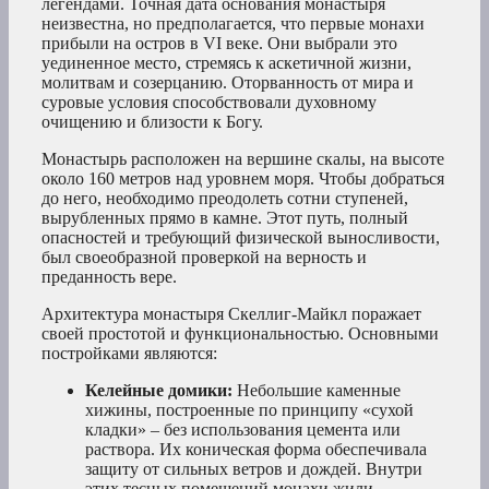
легендами. Точная дата основания монастыря
неизвестна, но предполагается, что первые монахи
прибыли на остров в VI веке. Они выбрали это
уединенное место, стремясь к аскетичной жизни,
молитвам и созерцанию. Оторванность от мира и
суровые условия способствовали духовному
очищению и близости к Богу.
Монастырь расположен на вершине скалы, на высоте
около 160 метров над уровнем моря. Чтобы добраться
до него, необходимо преодолеть сотни ступеней,
вырубленных прямо в камне. Этот путь, полный
опасностей и требующий физической выносливости,
был своеобразной проверкой на верность и
преданность вере.
Архитектура монастыря Скеллиг-Майкл поражает
своей простотой и функциональностью. Основными
постройками являются:
Келейные домики:
Небольшие каменные
хижины, построенные по принципу «сухой
кладки» – без использования цемента или
раствора. Их коническая форма обеспечивала
защиту от сильных ветров и дождей. Внутри
этих тесных помещений монахи жили,