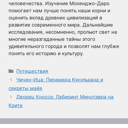
человечества. Изучение Мохенджо-Даро
помогает нам лучше понять наши корни и
оценить вклад древних цивилизаций в
развитие современного мира. Дальнейшие
исследования, несомненно, прольют свет на
многие неразгаданные тайны этого
удивительного города и позволят нам глубже
понять его историю и культуру.
Рубрики
Путешествия
Чичен-Ица: Пирамида Кукулькана и
секреты майя
Дворец Кносса: Лабиринт Минотавра на
Крите