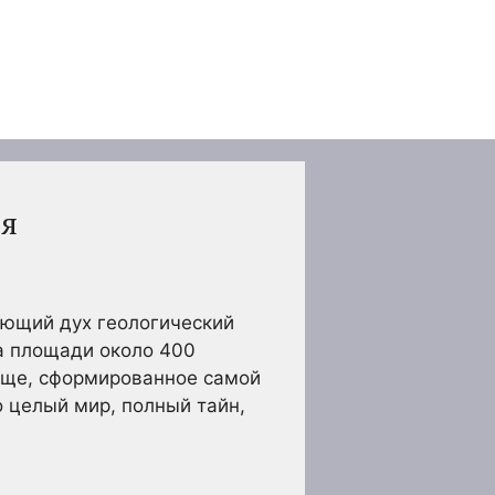
ая
вающий дух геологический
а площади около 400
ище, сформированное самой
о целый мир, полный тайн,