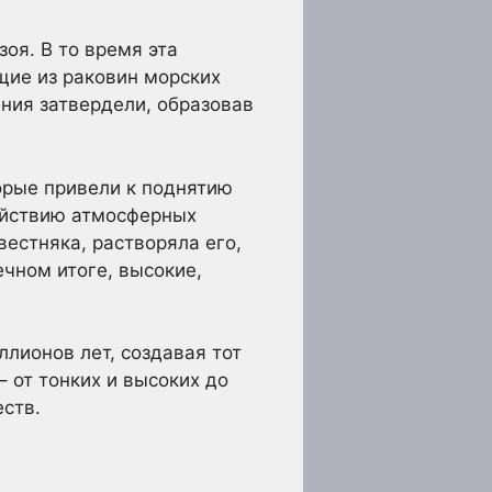
оя. В то время эта
щие из раковин морских
ния затвердели, образовав
орые привели к поднятию
ействию атмосферных
вестняка, растворяла его,
чном итоге, высокие,
ллионов лет, создавая тот
 от тонких и высоких до
ств.