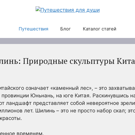
Путешествия
Блог
Каталог статей
линь: Природные скульптуры Кит
китайского означает «каменный лес», – это захваты
 провинции Юньнань, на юге Китая. Раскинувшись н
тот ландшафт представляет собой невероятное зрел
лионов лет. Шилинь – это не просто набор скал; эт
красоты.
ренное временем.