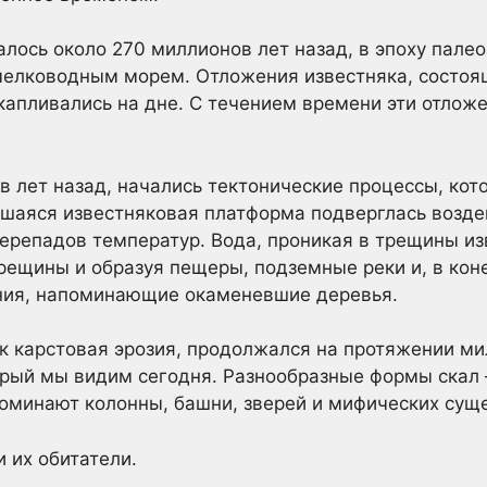
ось около 270 миллионов лет назад, в эпоху палеоз
мелководным морем. Отложения известняка, состоя
капливались на дне. С течением времени эти отложе
в лет назад, начались тектонические процессы, кот
явшаяся известняковая платформа подверглась возд
перепадов температур. Вода, проникая в трещины из
рещины и образуя пещеры, подземные реки и, в коне
ния, напоминающие окаменевшие деревья.
ак карстовая эрозия, продолжался на протяжении ми
рый мы видим сегодня. Разнообразные формы скал –
оминают колонны, башни, зверей и мифических суще
 их обитатели.