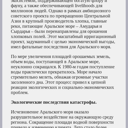
экосистемой, поддерживающей богатую флору и
фауну, а также обеспечивающей livelihoods для
миллионов людей. Однако в рамках амбициозного
советского проекта по превращению Центральной
Азии в крупный производитель хлопка, главные
реки, питающие Аральское море – Амударья и
Сырдарья – были перенаправлены для орошения
хлопковых полей. Этот масштабный ирригационный
проект, задуманный с целью экономической выгоды,
имел фатальные последствия для Аральского моря.
По мере увеличения площадей орошаемых земель,
объем воды, поступающей в Аральское море,
неуклонно сокращался. К 1980-м годам поступление
воды практически прекратилось. Море начало
стремительно мелеть, обнажая огромные участки
засоленного дна. Этот процесс привел к цепной
реакции экологических и социально-экономических
проблем.
Экологические последствия катастрофы.
Исчезновение Аральского моря оказало
разрушительное воздействие на окружающую среду
региона. Сокращение площади водной поверхности
привело к изменению климата. Лето стало более