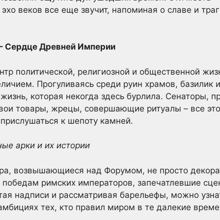
 эхо веков все еще звучит, напоминая о славе и тра
 – Сердце Древней Империи
нтр политической, религиозной и общественной жиз
личием. Прогуливаясь среди руин храмов, базилик и
жизнь, которая некогда здесь бурлила. Сенаторы, п
вои товары, жрецы, совершающие ритуалы – все это
 прислушаться к шепоту камней.
ные арки и их истории
ера, возвышающиеся над Форумом, не просто декора
 победам римских императоров, запечатлевшие сце
ая надписи и рассматривая барельефы, можно узна
амбициях тех, кто правил миром в те далекие време