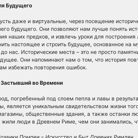
для Будущего
усть даже и виртуальные, через посещение историч
его будущего. Они позволяют нам лучше понять ис
ия наших предков, и извлечь уроки для построения
ить настоящее и строить будущее, основанное на му
 до нас. Исторические места – это не просто памятн
дущее. Они напоминают нам о том, что история повт
ам избежать повторения ошибок.
д, Застывший во Времени
од, погребенный под слоем пепла и лавы в результ
ры, является уникальным свидетельством жизни тог
магазины, общественные здания, а также останки л
 жили люди в Древнем Риме, чем они занимались, чт
 Мозаики Помпеи – Искусство и Быт Древних Римлян