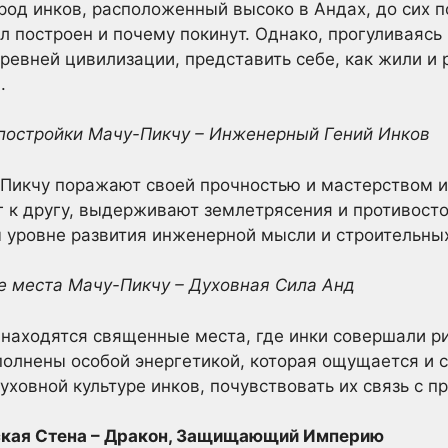
род инков, расположенный высоко в Андах, до сих п
ыл построен и почему покинут. Однако, прогуливаясь
ревней цивилизации, представить себе, как жили и 
.
 постройки Мачу-Пикчу – Инженерный Гений Инков
Пикчу поражают своей прочностью и мастерством и
 к другу, выдерживают землетрясения и противосто
 уровне развития инженерной мысли и строительных
е места Мачу-Пикчу – Духовная Сила Анд
находятся священные места, где инки совершали р
полнены особой энергетикой, которая ощущается и 
уховной культуре инков, почувствовать их связь с п
йская Стена – Дракон, Защищающий Империю