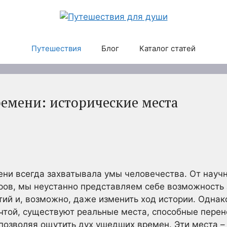
Путешествия
Блог
Каталог статей
ремени: исторические места
ени всегда захватывала умы человечества. От науч
ров, мы неустанно представляем себе возможность з
ий и, возможно, даже изменить ход истории. Однак
той, существуют реальные места, способные перене
озволяя ощутить дух ушедших времен. Эти места – 