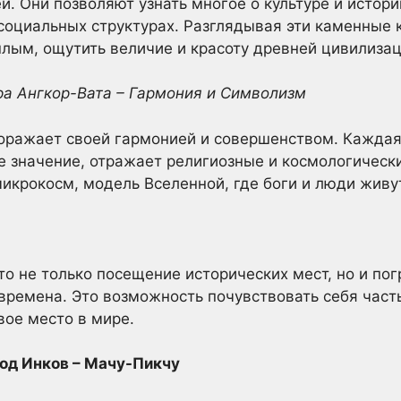
й. Они позволяют узнать многое о культуре и истори
социальных структурах. Разглядывая эти каменные 
шлым, ощутить величие и красоту древней цивилизац
ура Ангкор-Вата – Гармония и Символизм
оражает своей гармонией и совершенством. Каждая
 значение, отражает религиозные и космологическ
икрокосм, модель Вселенной, где боги и люди живут
о не только посещение исторических мест, но и пог
времена. Это возможность почувствовать себя часть
вое место в мире.
род Инков – Мачу-Пикчу