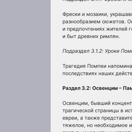
Фрески и мозаики, украша
разнообразием сюжетов. Он
и предпочтениях жителей г
и быт древних римлян.
Подраздел 3.1.2: Уроки По
Трагедия Помпеи напоминае
последствиях наших дейст
Раздел 3.2: Освенцим – Па
Освенцим, бывший концент
трагической страницы в и
евреи, а также представит
тяжелое, но необходимое и