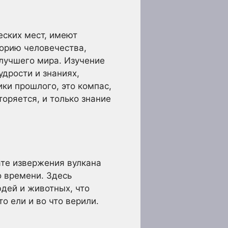
еских мест, имеют
торию человечества,
 лучшего мира. Изучение
дрости и знаниях,
ики прошлого, это компас,
оряется, и только знание
ате извержения вулкана
о времени. Здесь
юдей и животных, что
о ели и во что верили.