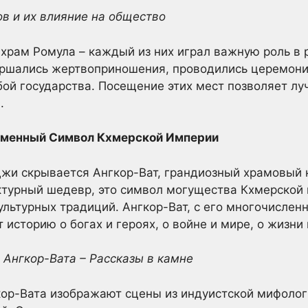
ов и их влияние на общество
 храм Ромула – каждый из них играл важную роль в 
ершались жертвоприношения, проводились церемон
бой государства. Посещение этих мест позволяет л
.
 Каменный Символ Кхмерской Империи
жи скрывается Ангкор-Ват, грандиозный храмовый к
ектурный шедевр, это символ могущества Кхмерской
ультурных традиций. Ангкор-Ват, с его многочисле
историю о богах и героях, о войне и мире, о жизни 
 Ангкор-Вата – Рассказы в камне
ор-Вата изображают сцены из индуистской мифологи