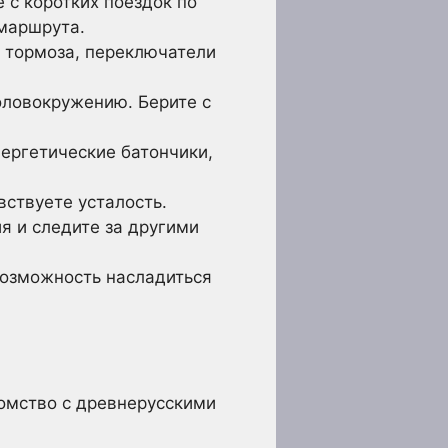
 с коротких поездок по
маршрута.
 тормоза, переключатели
оловокружению. Берите с
нергетические батончики,
вствуете усталость.
 и следите за другими
возможность насладиться
омство с древнерусскими