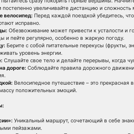
пытайтесь сразу покорить горные вершины. Начните
и постепенно увеличивайте дистанцию и сложность 
е велосипед:
Перед каждой поездкой убедитесь, что
отают исправно.
ды:
Обезвоживание может привести к усталости и г
ы и пейте регулярно, особенно в жаркую погоду.
у:
Берите с собой питательные перекусы (фрукты, э
живать уровень энергии.
:
Слушайте свое тело и делайте перерывы, когда чу
на дороге:
Соблюдайте правила дорожного движения
я.
дкой:
Велосипедное путешествие – это прекрасная 
 массу положительных эмоций.
ы:
сии»:
Уникальный маршрут, сочетающий в себе знак
ными пейзажами.