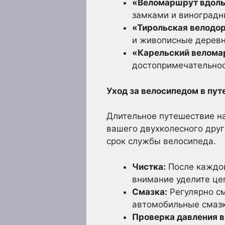
«Веломаршрут вдоль
замками и виноградн
«Тирольская велодор
и живописные деревн
«Карельский велома
достопримечательно
Уход за велосипедом в пут
Длительное путешествие н
вашего двухколесного друг
срок службы велосипеда.
Чистка:
После каждой
внимание уделите це
Смазка:
Регулярно с
автомобильные смазки
Проверка давления в