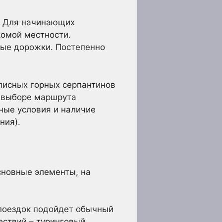
. Для начинающих
комой местности.
ные дорожки. Постепенно
писных горных серпантинов
 выборе маршрута
дные условия и наличие
ния).
сновные элементы, на
 поездок подойдет обычный
ествий – туринговый.