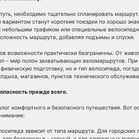
 путь, необходимо тщательно спланировать маршрут
вариантом станут короткие поездки по хорошо зна
с небольшим трафиком или специальные велосипед
 сложность маршрута, добавляя подъемы и спуски.
ов возможности практически безграничны. От живо
оп – мир полон захватывающих веломаршрутов. При
 физическую подготовку, но и тип велосипеда, пого
отдыха, магазинов, пунктов технического обслужива
опасность прежде всего.
алог комфортного и безопасного путешествия. Вот о
внимание:
осипеда зависит от типа маршрута. Для городских
 для бездорожья – горный, а для длительных путеш