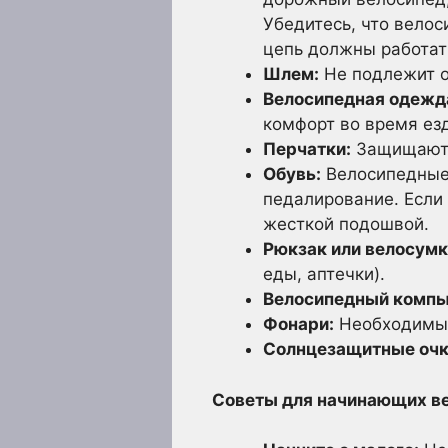
Убедитесь, что велос
цепь должны работат
Шлем:
Не подлежит о
Велосипедная одежд
комфорт во время езд
Перчатки:
Защищают р
Обувь:
Велосипедные 
педалирование. Если
жесткой подошвой.
Рюкзак или велосумк
еды, аптечки).
Велосипедный компь
Фонари:
Необходимы д
Солнцезащитные очк
Советы для начинающих в