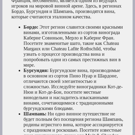
Франция, несомненно, является одним из ведущих
игроков на мировой винной арене. Здесь, в регионах
Бордо, Бургундия и Шампань, производятся вина,
которые считаются эталоном качества.
Бордо:
Этот регион славится своими красными
винами, изготовленными из сортов винограда
Каберне Совиньон, Мерло и Каберне Фран.
Посетите знаменитые шато, такие как Chateau
Margaux или Chateau Lafite Rothschild, чтобы
узнать о процессе производства вина и
попробовать одни из самых престижных вин в
мире.
Бургундия:
Бургундские вина, производимые
в основном из сортов Пино Нуар и Шардоне,
отличаются своей элегантностью и
сложностью. Исследуйте виноградники Кот-де-
Нюи и Кот-де-Бон, посетите местные
винодельни и насладитесь изысканными
винами, сочетающимися с традиционными
бургундскими блюдами.
Шампань:
Ни одно винное путешествие не
будет полным без посещения региона Шампань,
родины игристого вина, которое ассоциируется
с праздником и роскошью. Посетите известные