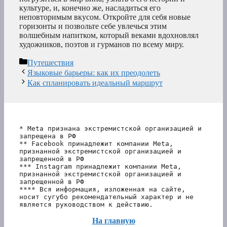
культуре, и, конечно же, насладиться его
неповторимым вкусом. Откройте для себя новые
горизонты и позвольте себе увлечься этим
волшебным напитком, который веками вдохновлял
художников, поэтов и гурманов по всему миру.
Рубрики
Путешествия
Языковые барьеры: как их преодолеть
Как спланировать идеальный маршрут
* Meta признана экстремистской организацией и 
запрещена в РФ
** Facebook принадлежит компании Meta, 
признанной экстремистской организацией и 
запрещенной в РФ
*** Instagram принадлежит компании Meta, 
признанной экстремистской организацией и 
запрещенной в РФ 
**** Вся информация, изложенная на сайте, 
носит сугубо рекомендательный характер и не 
является руководством к действию.
На главную