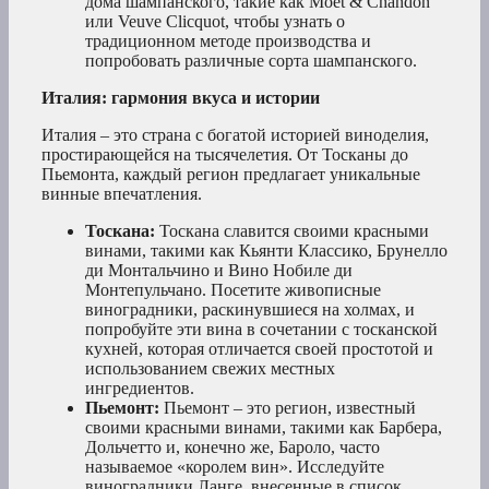
дома шампанского, такие как Moët & Chandon
или Veuve Clicquot, чтобы узнать о
традиционном методе производства и
попробовать различные сорта шампанского.
Италия: гармония вкуса и истории
Италия – это страна с богатой историей виноделия,
простирающейся на тысячелетия. От Тосканы до
Пьемонта, каждый регион предлагает уникальные
винные впечатления.
Тоскана:
Тоскана славится своими красными
винами, такими как Кьянти Классико, Брунелло
ди Монтальчино и Вино Нобиле ди
Монтепульчано. Посетите живописные
виноградники, раскинувшиеся на холмах, и
попробуйте эти вина в сочетании с тосканской
кухней, которая отличается своей простотой и
использованием свежих местных
ингредиентов.
Пьемонт:
Пьемонт – это регион, известный
своими красными винами, такими как Барбера,
Дольчетто и, конечно же, Барoло, часто
называемое «королем вин». Исследуйте
виноградники Ланге, внесенные в список