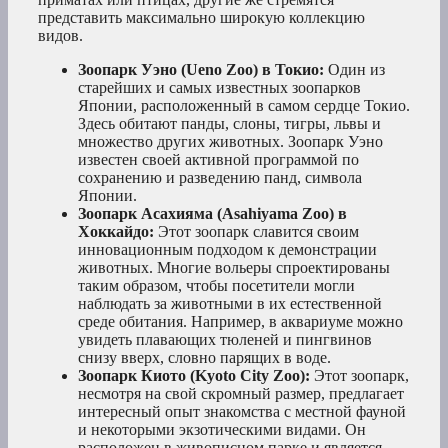
представить максимально широкую коллекцию
видов.
Зоопарк Уэно (Ueno Zoo) в Токио:
Один из
старейших и самых известных зоопарков
Японии, расположенный в самом сердце Токио.
Здесь обитают панды, слоны, тигры, львы и
множество других животных. Зоопарк Уэно
известен своей активной программой по
сохранению и разведению панд, символа
Японии.
Зоопарк Асахияма (Asahiyama Zoo) в
Хоккайдо:
Этот зоопарк славится своим
инновационным подходом к демонстрации
животных. Многие вольеры спроектированы
таким образом, чтобы посетители могли
наблюдать за животными в их естественной
среде обитания. Например, в аквариуме можно
увидеть плавающих тюленей и пингвинов
снизу вверх, словно парящих в воде.
Зоопарк Киото (Kyoto City Zoo):
Этот зоопарк,
несмотря на свой скромный размер, предлагает
интересный опыт знакомства с местной фауной
и некоторыми экзотическими видами. Он
расположен в живописном парке и является