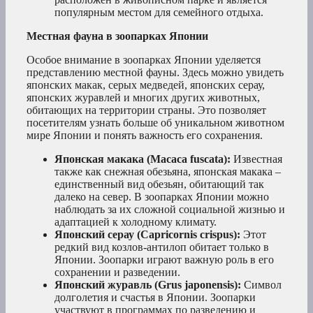
популярным местом для семейного отдыха.
Местная фауна в зоопарках Японии
Особое внимание в зоопарках Японии уделяется
представлению местной фауны. Здесь можно увидеть
японских макак, серых медведей, японских серау,
японских журавлей и многих других животных,
обитающих на территории страны. Это позволяет
посетителям узнать больше об уникальном животном
мире Японии и понять важность его сохранения.
Японская макака (Macaca fuscata):
Известная
также как снежная обезьяна, японская макака –
единственный вид обезьян, обитающий так
далеко на север. В зоопарках Японии можно
наблюдать за их сложной социальной жизнью и
адаптацией к холодному климату.
Японский серау (Capricornis crispus):
Этот
редкий вид козлов-антилоп обитает только в
Японии. Зоопарки играют важную роль в его
сохранении и разведении.
Японский журавль (Grus japonensis):
Символ
долголетия и счастья в Японии. Зоопарки
участвуют в программах по разведению и