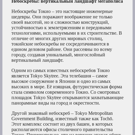
Небоскребы: вертикальный ландшафт мегаполиса
Небоскребы Токио – это настоящие инженерные
шедевры. Они поражают воображение не только
своей высотой, но и сложностью конструкций,
устойчивостью к землетрясениям и передовыми
технологиями, используемыми в их строительстве. В
отличие от многих других мировых столиц,
токийские небоскребы не сосредотачиваются в
едином деловом районе. Они рассеяны по всему
городу, создавая уникальный, многослойный
вертикальный ландшафт.
Одним из самых известных небоскребов Токио
является Tokyo Skytree. Эта телебашня – самое
высокое сооружение в Японии и одно из самых
высоких в мире. Её изящная, футуристическая форма
стала символом современного Токио. Со смотровых
площадок Tokyo Skytree открываются захватывающие
панорамные виды на город и окрестности.
Другой знаковый небоскреб – Tokyo Metropolitan
Government Building, известный также как Tochō.
Этот комплекс состоит из двух башен, в которых
располагаются офисы столичного правительства
Токио. Примечательно, что на верхних этажах обеих