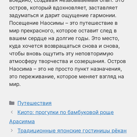
воедино, создавая незабываемый опыт. Это
остров, который вдохновляет, заставляет
задуматься и дарит ощущение гармонии.
Посещение Наосимы – это путешествие в
мир прекрасного, которое оставит след в
вашем сердце на долгие годы. Это место,
куда хочется возвращаться снова и снова,
чтобы вновь ощутить эту неповторимую
атмосферу творчества и созерцания. Остров
Наосима – это не просто пункт назначения,
это переживание, которое меняет взгляд на
мир.
Рубрики
Путешествия
Киото: прогулки по бамбуковой роще
Арасияма
Традиционные японские гостиницы рёкан