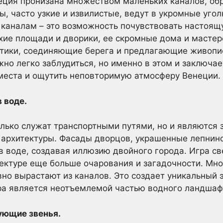
еция пронизана множеством маленьких каналов, о
ы, часто узкие и извилистые, ведут в укромные угол
м каналам – это возможность почувствовать настоящ
хие площади и дворики, ее скромные дома и мастер
тики, соединяющие берега и предлагающие живопис
но легко заблудиться, но именно в этом и заключае
места и ощутить неповторимую атмосферу Венеции.
 воде.
олько служат транспортными путями, но и являются
 архитектуры. Фасады дворцов, украшенные лепнино
в воде, создавая иллюзию двойного города. Игра св
ектуре еще больше очарования и загадочности. Мно
вно вырастают из каналов. Это создает уникальный э
ура является неотъемлемой частью водного ландшаф
ующие звенья.