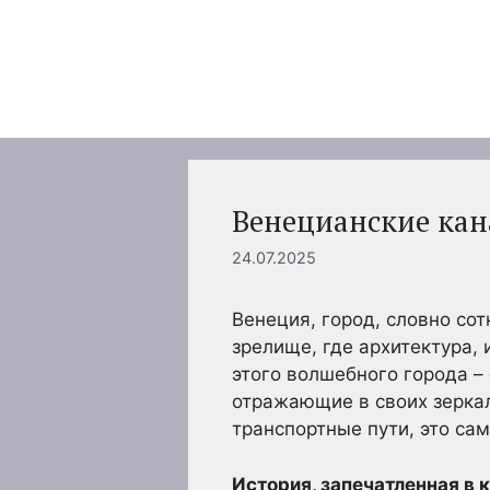
Перейти
к
содержимому
Венецианские кан
24.07.2025
Венеция, город, словно со
зрелище, где архитектура,
этого волшебного города –
отражающие в своих зеркал
транспортные пути, это сам
История, запечатленная в к