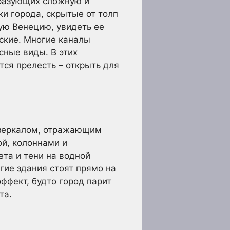
бразующих сложную и
ки города, скрытые от толп
ую Венецию, увидеть ее
ские. Многие каналы
ные виды. В этих
тся прелесть – открыть для
 зеркалом, отражающим
й, колоннами и
ета и тени на водной
гие здания стоят прямо на
ффект, будто город парит
та.