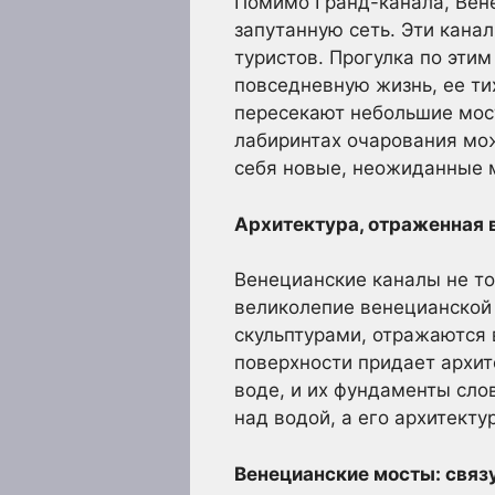
Помимо Гранд-канала, Вен
запутанную сеть. Эти канал
туристов. Прогулка по эти
повседневную жизнь, ее ти
пересекают небольшие мос
лабиринтах очарования мож
себя новые, неожиданные 
Архитектура, отраженная в
Венецианские каналы не т
великолепие венецианской
скульптурами, отражаются 
поверхности придает архит
воде, и их фундаменты сло
над водой, а его архитект
Венецианские мосты: связ