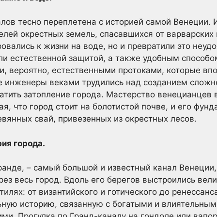
лов тесно переплетена с историей самой Венеции. 
лей окрестных земель, спасавшихся от варварских 
овались к жизни на воде, но и превратили это неудо
и естественной защитой, а также удобным способом
, вероятно, естественными протоками, которые впо
е инженеры веками трудились над созданием сложн
атить затопление города. Мастерство венецианцев в
я, что город стоит на болотистой почве, и его фунд
вянных свай, привезенных из окрестных лесов.
рия города.
ранде, – самый большой и известный канал Венеции
рез весь город. Вдоль его берегов выстроились ве
тилях: от византийского и готического до ренессанс
ьную историю, связанную с богатыми и влиятельны
ми. Прогулка по Гранд-каналу на гондоле или вапор