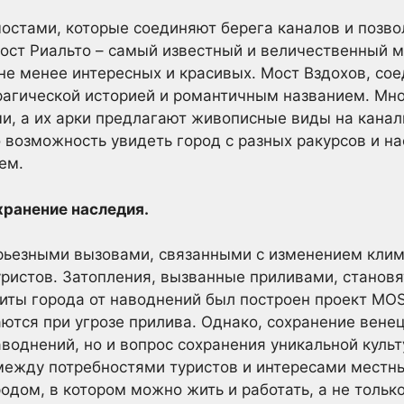
мостами, которые соединяют берега каналов и позв
ост Риальто – самый известный и величественный мо
не менее интересных и красивых. Мост Вздохов, с
трагической историей и романтичным названием. Мн
и, а их арки предлагают живописные виды на канал
 возможность увидеть город с разных ракурсов и на
ем.
ранение наследия.
ерьезными вызовами, связанными с изменением кли
ристов. Затопления, вызванные приливами, становя
иты города от наводнений был построен проект MO
ются при угрозе прилива. Однако, сохранение венец
аводнений, но и вопрос сохранения уникальной культ
между потребностями туристов и интересами местн
одом, в котором можно жить и работать, а не тольк