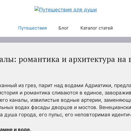
Путешествия
Блог
Каталог статей
алы: романтика и архитектура на 
тканный из грез, парит над водами Адриатики, предл
 история и романтика сливаются в единое, завораж
 его каналы, извилистые водные артерии, заменяющ
ьных водах фасады дворцов и мостов. Венецианские
а душа города, его пульс, его неповторимая иденти
амне и воде.