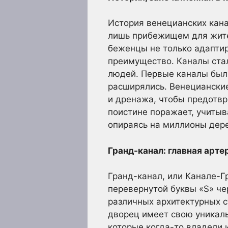
История венецианских кана
лишь прибежищем для жите
беженцы не только адаптир
преимущество. Каналы стал
людей. Первые каналы были
расширялись. Венециански
и дренажа, чтобы предотвр
поистине поражает, учитыва
опираясь на миллионы дере
Гранд-канал: главная арте
Гранд-канал, или Канале-Г
перевернутой буквы «S» че
различных архитектурных с
дворец имеет свою уникал
которые когда-то владели и