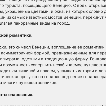
го туриста, посещающего Венецию. С воды открыв
ы, украшенные цветами, и окна, из которых словно 
дин из самых известных мостов Венеции, перекинут 
длагая панорамные виды на город.
ской романтики.
дки, это символ Венеции, воплощение ее романтики 
с асимметричной формой, предназначенные для пер
ольерами, одетыми в традиционную форму. Гондола 
о и возможность совершить незабываемое путешеств
ладиться тишиной и покоем, услышать истории и лег
тическая прогулка на гондоле под пение гондольера
а многих путешественников.
нты очарования.