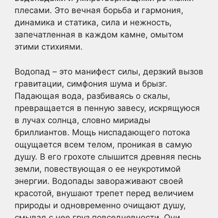
плесами. Это вечная борьба и гармония,
динамика и статика, сила и нежность,
запечатленная в каждом камне, омытом
этими стихиями.
Водопад – это манифест силы, дерзкий вызов
гравитации, симфония шума и брызг.
Падающая вода, разбиваясь о скалы,
превращается в пенную завесу, искрящуюся
в лучах солнца, словно мириады
бриллиантов. Мощь ниспадающего потока
ощущается всем телом, проникая в самую
душу. В его грохоте слышится древняя песнь
земли, повествующая о ее неукротимой
энергии. Водопады завораживают своей
красотой, внушают трепет перед величием
природы и одновременно очищают душу,
смывая с нее груз повседневности. Они