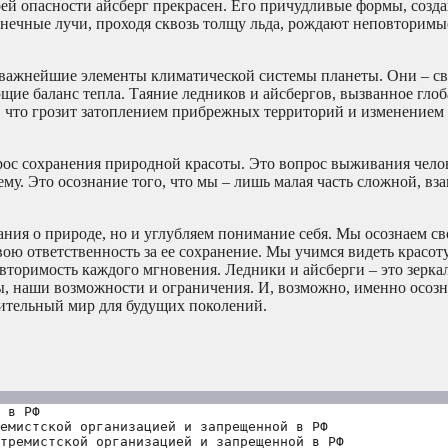
оей опасности айсберг прекрасен. Его причудливые формы, созд
олнечные лучи, проходя сквозь толщу льда, рождают неповторимы
и важнейшие элементы климатической системы планеты. Они – с
ие баланс тепла. Таяние ледников и айсбергов, вызванное гло
 что грозит затоплением прибрежных территорий и изменением 
прос сохранения природной красоты. Это вопрос выживания чело
ему. Это осознание того, что мы – лишь малая часть сложной, вз
нания о природе, но и углубляем понимание себя. Мы осознаем 
ою ответственность за ее сохранение. Мы учимся видеть красот
вторимость каждого мгновения. Ледники и айсберги – это зеркал
ы, наши возможности и ограничения. И, возможно, именно осозн
вительный мир для будущих поколений.
 в РФ
емистской организацией и запрещенной в РФ
тремистской организацией и запрещенной в РФ 