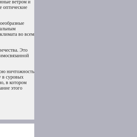
анные ветром и
е оптические
воеобразные
бальным
климата во всем
вечества. Это
аимосвязанной
свою ничтожность
у в суровых
о, в котором
ание этого