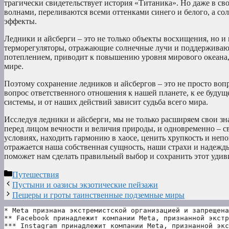
трагически свидетельствует история «Титаника». Но даже в св
волнами, переливаются всеми оттенками синего и белого, а с
эффекты.
Ледники и айсберги – это не только объекты восхищения, но 
терморегуляторы, отражающие солнечные лучи и поддерживающ
потеплением, приводит к повышению уровня мирового океана,
мире.
Поэтому сохранение ледников и айсбергов – это не просто во
вопрос ответственного отношения к нашей планете, к ее будущ
системы, и от наших действий зависит судьба всего мира.
Исследуя ледники и айсберги, мы не только расширяем свои з
перед лицом вечности и величия природы, и одновременно – св
условиях, находить гармонию в хаосе, ценить хрупкость и непо
отражается наша собственная сущность, наши страхи и надежд
поможет нам сделать правильный выбор и сохранить этот уди
Рубрики
Путешествия
Пустыни и оазисы экзотические пейзажи
Пещеры и гроты таинственные подземные миры
* Meta признана экстремистской организацией и запрещена
** Facebook принадлежит компании Meta, признанной экстр
*** Instagram принадлежит компании Meta, признанной экс