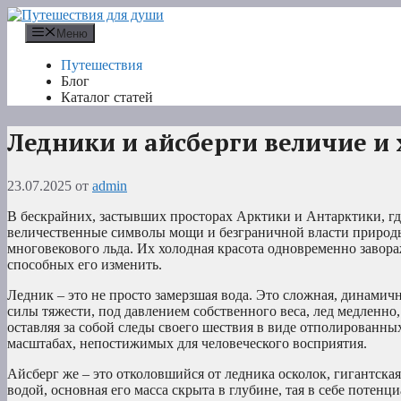
Перейти
к
Меню
содержимому
Путешествия
Блог
Каталог статей
Ледники и айсберги величие и 
23.07.2025
от
admin
В бескрайних, застывших просторах Арктики и Антарктики, где
величественные символы мощи и безграничной власти природы
многовекового льда. Их холодная красота одновременно завора
способных его изменить.
Ледник – это не просто замерзшая вода. Это сложная, динами
силы тяжести, под давлением собственного веса, лед медленно,
оставляя за собой следы своего шествия в виде отполированны
масштабах, непостижимых для человеческого восприятия.
Айсберг же – это отколовшийся от ледника осколок, гигантская
водой, основная его масса скрыта в глубине, тая в себе потенци