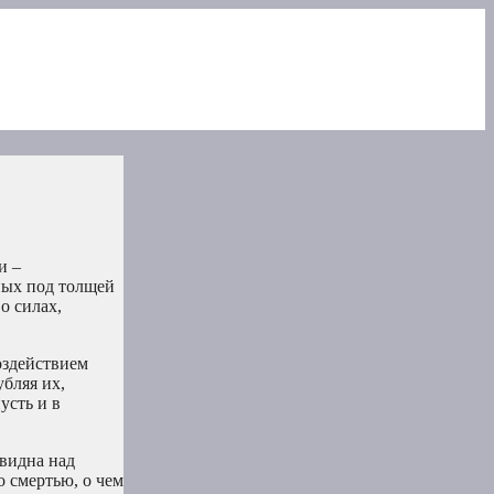
и –
ных под толщей
о силах,
оздействием
убляя их,
усть и в
 видна над
о смертью, о чем