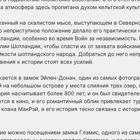
 а атмосфера здесь пропитана духом кельтской куль
женный на скалистом мысе, выступающем в Северное
 неприступное положение делало его практически 
ландии, особенно во время Войн за независимость.
лии Шотландии, чтобы спасти их от захвата войскам
йкости шотландского народа. Добраться до него не
ения к истории стоят всех усилий.
ается в замок Эйлен-Донан, один из самых фотогр
на небольшом острове у места слияния трех озер, 
рия насчитывает более 800 лет, и он был свидетеле
тся в кино, и его романтичный облик привлекает ту
клана МакРэй, и его история тесно связана с истор
ие можно посещением замка Глэмис, одного из сам