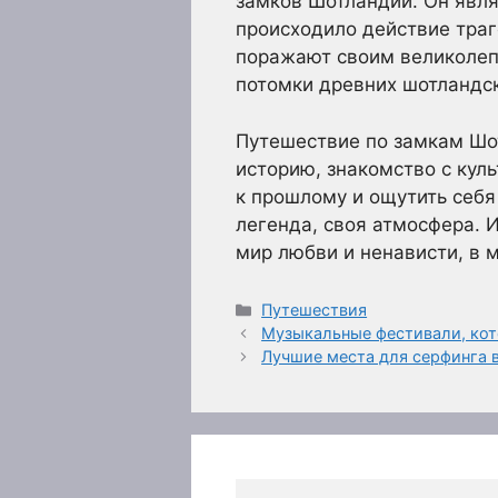
замков Шотландии. Он явля
происходило действие траг
поражают своим великолепи
потомки древних шотландск
Путешествие по замкам Шот
историю, знакомство с кул
к прошлому и ощутить себя
легенда, своя атмосфера. 
мир любви и ненависти, в 
Рубрики
Путешествия
Музыкальные фестивали, кот
Лучшие места для серфинга 