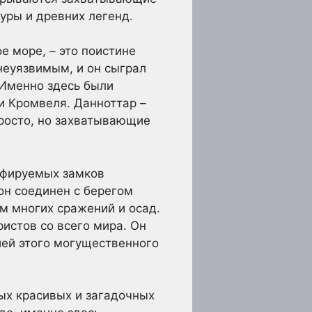
туры и древних легенд.
 море, – это поистине
неуязвимым, и он сыграл
 Именно здесь были
и Кромвеля. Данноттар –
просто, но захватывающие
афируемых замков
он соединен с берегом
м многих сражений и осад.
ристов со всего мира. Он
ией этого могущественного
ых красивых и загадочных