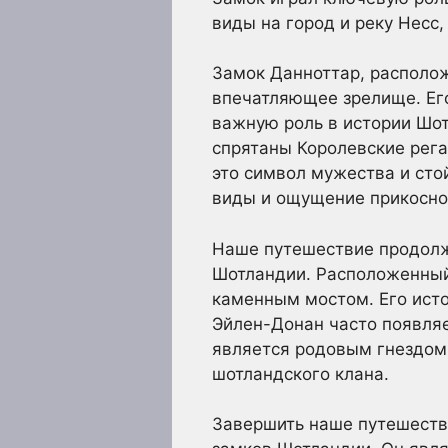
виды на город и реку Несс,
Замок Данноттар, располо
впечатляющее зрелище. Его
важную роль в истории Шот
спрятаны Королевские рега
это символ мужества и сто
виды и ощущение прикоснов
Наше путешествие продолж
Шотландии. Расположенный 
каменным мостом. Его исто
Эйлен-Донан часто появляе
является родовым гнездом 
шотландского клана.
Завершить наше путешеств