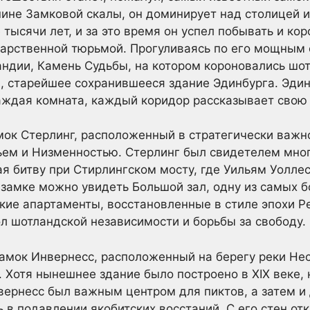
ине Замковой скалы, он доминирует над столицей и
тысячи лет, и за это время он успел побывать и ко
дарственной тюрьмой. Прогуливаясь по его мощным
ндии, Камень Судьбы, на котором короновались шот
 старейшее сохранившееся здание Эдинбурга. Эдин
аждая комната, каждый коридор рассказывает свою
амок Стерлинг, расположенный в стратегически важ
ем и Низменностью. Стерлинг был свидетелем мно
я битву при Стирлингском мосту, где Уильям Уолл
 замке можно увидеть Большой зал, одну из самых 
кие апартаменты, восстановленные в стиле эпохи Р
ол шотландской независимости и борьбы за свободу.
замок Инвернесс, расположенный на берегу реки Нес
 Хотя нынешнее здание было построено в XIX веке, 
нвернесс был важным центром для пиктов, а затем и
 в подавлении якобитских восстаний. С его стен 