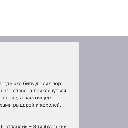
 где эхо битв до сих пор
чшего способа прикоснуться
сещение, а настоящее
зами рыцарей и королей,
 Шотландии – Эдинбургский