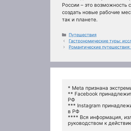
России – это возможность 
создать новые рабочие мес
так и планете.
Рубрики
Путешествия
Гастрономические туры: исс
Романтические путешествия:
* Meta признана экстрем
** Facebook принадлежит
РФ
*** Instagram принадлеж
в РФ 
**** Вся информация, из
руководством к действи