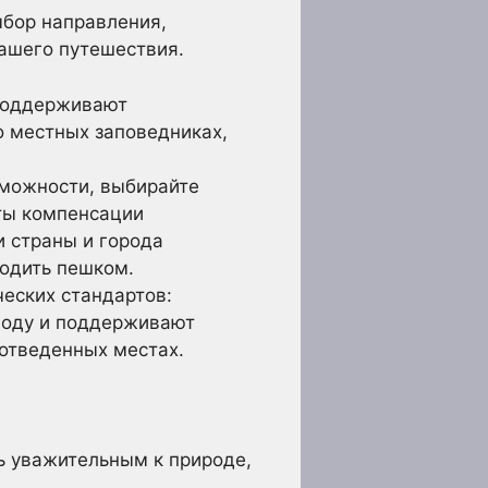
ыбор направления,
ашего путешествия.
 поддерживают
о местных заповедниках,
зможности, выбирайте
нты компенсации
и страны и города
ходить пешком.
еских стандартов:
воду и поддерживают
 отведенных местах.
ь уважительным к природе,