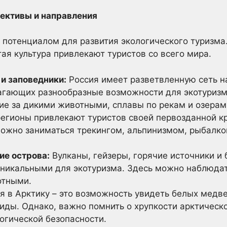
пективы и направления
потенциалом для развития экологического туризма.
ая культура привлекают туристов со всего мира.
и заповедники:
Россия имеет разветвленную сеть н
агающих разнообразные возможности для экотуризм
е за дикими животными, сплавы по рекам и озерам
егионы привлекают туристов своей первозданной кр
можно заниматься трекингом, альпинизмом, рыбалко
ие острова:
Вулканы, гейзеры, горячие источники и 
уникальными для экотуризма. Здесь можно наблюдат
отными.
 в Арктику – это возможность увидеть белых медв
виды. Однако, важно помнить о хрупкости арктическ
огической безопасности.