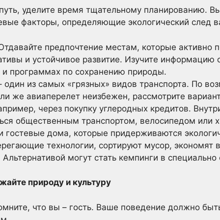
путь, уделите время тщательному планированию. В
чевые факторы, определяющие экологический след в
Отдавайте предпочтение местам, которые активно
ативы и устойчивое развитие. Изучите информацию 
 и программах по сохранению природы.
 один из самых «грязных» видов транспорта. По во
Если же авиаперелет неизбежен, рассмотрите вариа
апример, через покупку углеродных кредитов. Внутр
ться общественным транспортом, велосипедом или 
и гостевые дома, которые придерживаются экологич
ерегающие технологии, сортируют мусор, экономят 
 Альтернативой могут стать кемпинги в специально
жайте природу и культуру
омните, что вы – гость. Ваше поведение должно быт
ям.