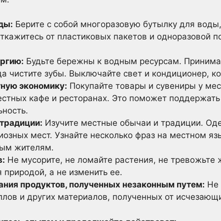
ды:
Берите с собой многоразовую бутылку для воды,
ткажитесь от пластиковых пакетов и одноразовой п
ергию:
Будьте бережны к водным ресурсам. Принима
да чистите зубы. Выключайте свет и кондиционер, к
ную экономику:
Покупайте товары и сувениры у ме
естных кафе и ресторанах. Это поможет поддержать
ьность.
 традиции:
Изучите местные обычаи и традиции. Оде
озных мест. Узнайте несколько фраз на местном яз
ным жителям.
в:
Не мусорите, не ломайте растения, не тревожьте 
природой, а не изменить ее.
ания продуктов, полученных незаконным путем:
Не 
ллов и других материалов, полученных от исчезающ