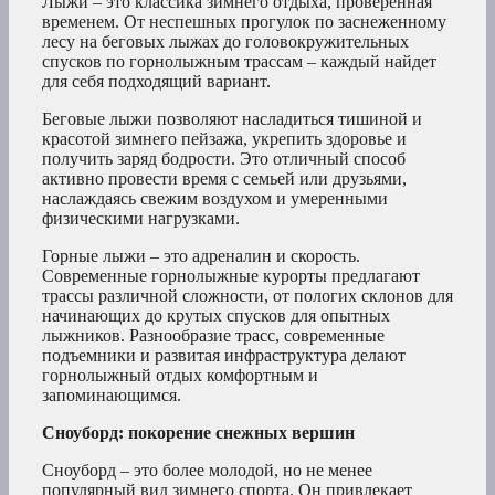
Лыжи – это классика зимнего отдыха, проверенная
временем. От неспешных прогулок по заснеженному
лесу на беговых лыжах до головокружительных
спусков по горнолыжным трассам – каждый найдет
для себя подходящий вариант.
Беговые лыжи позволяют насладиться тишиной и
красотой зимнего пейзажа, укрепить здоровье и
получить заряд бодрости. Это отличный способ
активно провести время с семьей или друзьями,
наслаждаясь свежим воздухом и умеренными
физическими нагрузками.
Горные лыжи – это адреналин и скорость.
Современные горнолыжные курорты предлагают
трассы различной сложности, от пологих склонов для
начинающих до крутых спусков для опытных
лыжников. Разнообразие трасс, современные
подъемники и развитая инфраструктура делают
горнолыжный отдых комфортным и
запоминающимся.
Сноуборд: покорение снежных вершин
Сноуборд – это более молодой, но не менее
популярный вид зимнего спорта. Он привлекает