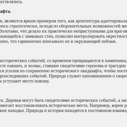
ествлялись.
афта.
 являются ярким примером того, как архитектура адаптировала
лось стратегически, исходя из оборонительных возможностей ме
болотами, что делало их практически неприступными для враго
ывающийся с замковых стен, позволял контролировать окрестност
дерево, что гармонично вписывало их в окружающий пейзаж.
исторических событий, со временем превращаются в памятники
сте павших, и холмы, ставшие свидетелями героизма и трагедии 
ся усилия по сохранению исторического ландшафта, чтобы посе
б происходивших событий. Природа служит напоминанием о скор
м уступают место новому.
и. Деревья могут быть свидетелями исторических событий, а ла
омогает восстанавливать исторические места. Например, корни 
кие находки. Природа и история находятся в постоянном взаимо