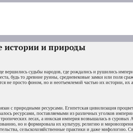
е истории и природы
где вершились судьбы народов, где рождались и рушились импери
а, будь то древние руины, средневековые замки или поля сраж
ся не просто фоном, но и неотъемлемой частью их истории, их 
язан с природными ресурсами. Египетская цивилизация процвет
алось ресурсами, поставляемыми из различных уголков империи,
 тропических лесах, а инкская империя возвышалась в суровых 
ованию, но и формировала их культуру, религию и мировоззрени
тельства, сельскохозяйственные практики и даже мифологию. Св