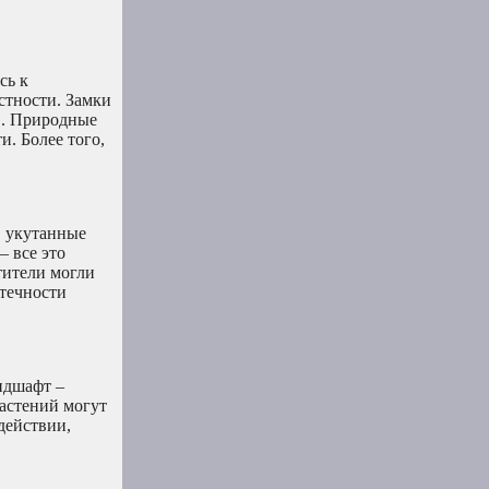
сь к
стности. Замки
в. Природные
и. Более того,
, укутанные
– все это
тители могли
отечности
ндшафт –
растений могут
действии,