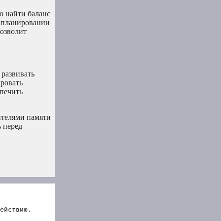
о найти баланс
и планировании
позволит
 развивать
ровать
спечить
ителями памяти
 перед
ействию.