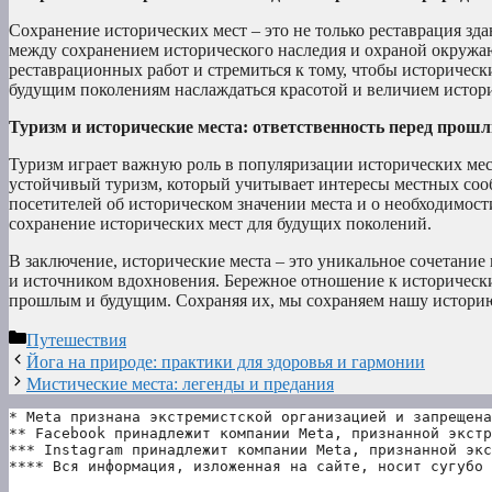
Сохранение исторических мест – это не только реставрация зд
между сохранением исторического наследия и охраной окруж
реставрационных работ и стремиться к тому, чтобы историчес
будущим поколениям наслаждаться красотой и величием истори
Туризм и исторические места: ответственность перед прош
Туризм играет важную роль в популяризации исторических мест
устойчивый туризм, который учитывает интересы местных соо
посетителей об историческом значении места и о необходимос
сохранение исторических мест для будущих поколений.
В заключение, исторические места – это уникальное сочетани
и источником вдохновения. Бережное отношение к исторически
прошлым и будущим. Сохраняя их, мы сохраняем нашу историю,
Рубрики
Путешествия
Йога на природе: практики для здоровья и гармонии
Мистические места: легенды и предания
* Meta признана экстремистской организацией и запрещена
** Facebook принадлежит компании Meta, признанной экстр
*** Instagram принадлежит компании Meta, признанной экс
**** Вся информация, изложенная на сайте, носит сугубо 