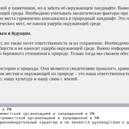
аний и памятников, но и забота об окружающем ландшафте. Важн
ающей среды. Необходимо учитывать экологические факторы пр
кие места гармонично вписывались в природный ландшафт. Это 
ческих мест, не нанося ущерба окружающей среде.
лым и будущим.
, но также несет ответственность за их сохранение. Необходимо
бществ и не наносит ущерба окружающей среде. Важно информи
ти бережного отношения к природе. Только тогда мы сможем обе
е истории и природы. Они являются свидетелями прошлого, хран
м местам и окружающей их природе – это наша ответственность
 нашу культуру и нашу связь с землей.
 в РФ
емистской организацией и запрещенной в РФ
тремистской организацией и запрещенной в РФ 
рекомендательный характер и не является руководством к д