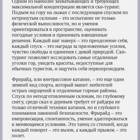
Одним из наиболее захватывающих и требующих
максимальной концентрации является ски-туринг.
Подъем на гору на лыжах с последующим спуском по
нетронутым склонам – это испытание не только
физической выносливости, но и умения
ориентироваться в пространстве, оценивать
погодные условия и принимать взвешенные
решения. Каждый шаг наверх – это преодоление себя,
каждый спуск – это награда за приложенные усилия,
чувство свободы и единения с дикой природой. Ски-
туринг позволяет исследовать самые отдаленные
уголки гор, увидеть красоты, недоступные для
обычных туристов, и ощутить себя первопроходцем.
Фрирайд, или внетрассовое катание, – это еще один
зимний вид спорта, который манит любителей
острых ощущений в отдаленные горные районы.
Спуск по неподготовленным склонам, по глубокому
снегу, среди скал и деревьев требует от райдера не
только отличной техники катания, но и глубокого
понимания лавинной безопасности. Фрирайд – это
импровизация, спонтанность, умение адаптироваться
к меняющимся условиям. Это танец со стихией, когда
каждый поворот – это вызов, а каждый прыжок – это
полет.