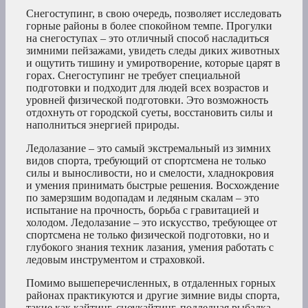
Снегоступинг, в свою очередь, позволяет исследовать
горные районы в более спокойном темпе. Прогулки
на снегоступах – это отличный способ насладиться
зимними пейзажами, увидеть следы диких животных
и ощутить тишину и умиротворение, которые царят в
горах. Снегоступинг не требует специальной
подготовки и подходит для людей всех возрастов и
уровней физической подготовки. Это возможность
отдохнуть от городской суеты, восстановить силы и
наполниться энергией природы.
Ледолазание – это самый экстремальный из зимних
видов спорта, требующий от спортсмена не только
силы и выносливости, но и смелости, хладнокровия
и умения принимать быстрые решения. Восхождение
по замерзшим водопадам и ледяным скалам – это
испытание на прочность, борьба с гравитацией и
холодом. Ледолазание – это искусство, требующее от
спортсмена не только физической подготовки, но и
глубокого знания техник лазания, умения работать с
ледовым инструментом и страховкой.
Помимо вышеперечисленных, в отдаленных горных
районах практикуются и другие зимние виды спорта,
такие как кайтинг, сноукайтинг, подледная рыбалка,