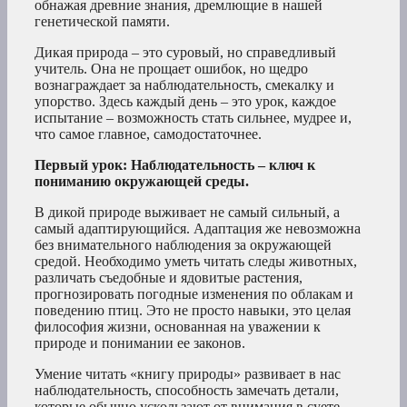
обнажая древние знания, дремлющие в нашей
генетической памяти.
Дикая природа – это суровый, но справедливый
учитель. Она не прощает ошибок, но щедро
вознаграждает за наблюдательность, смекалку и
упорство. Здесь каждый день – это урок, каждое
испытание – возможность стать сильнее, мудрее и,
что самое главное, самодостаточнее.
Первый урок: Наблюдательность – ключ к
пониманию окружающей среды.
В дикой природе выживает не самый сильный, а
самый адаптирующийся. Адаптация же невозможна
без внимательного наблюдения за окружающей
средой. Необходимо уметь читать следы животных,
различать съедобные и ядовитые растения,
прогнозировать погодные изменения по облакам и
поведению птиц. Это не просто навыки, это целая
философия жизни, основанная на уважении к
природе и понимании ее законов.
Умение читать «книгу природы» развивает в нас
наблюдательность, способность замечать детали,
которые обычно ускользают от внимания в суете