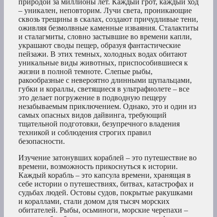
природой за миллионы лет. Каждый грот, каждый ход
– уникален, неповторим. Лучи света, проникающие
сквозь трещины в скалах, создают причудливые тени,
оживляя безмолвные каменные изваяния. Сталактиты
и сталагмиты, словно застывшие во времени капли,
украшают своды пещер, образуя фантастические
пейзажи. В этих темных, холодных водах обитают
уникальные виды животных, приспособившиеся к
жизни в полной темноте. Слепые рыбы,
ракообразные с невероятно длинными щупальцами,
губки и кораллы, светящиеся в ультрафиолете – все
это делает погружение в подводную пещеру
незабываемым приключением. Однако, это и один из
самых опасных видов дайвинга, требующий
тщательной подготовки, безупречного владения
техникой и соблюдения строгих правил
безопасности.
Изучение затонувших кораблей – это путешествие во
времени, возможность прикоснуться к истории.
Каждый корабль – это капсула времени, хранящая в
себе истории о путешествиях, битвах, катастрофах и
судьбах людей. Остовы судов, покрытые ракушками
и кораллами, стали домом для тысяч морских
обитателей. Рыбы, осьминоги, морские черепахи –