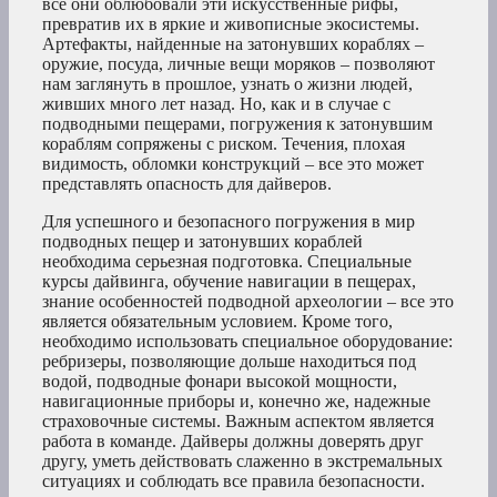
все они облюбовали эти искусственные рифы,
превратив их в яркие и живописные экосистемы.
Артефакты, найденные на затонувших кораблях –
оружие, посуда, личные вещи моряков – позволяют
нам заглянуть в прошлое, узнать о жизни людей,
живших много лет назад. Но, как и в случае с
подводными пещерами, погружения к затонувшим
кораблям сопряжены с риском. Течения, плохая
видимость, обломки конструкций – все это может
представлять опасность для дайверов.
Для успешного и безопасного погружения в мир
подводных пещер и затонувших кораблей
необходима серьезная подготовка. Специальные
курсы дайвинга, обучение навигации в пещерах,
знание особенностей подводной археологии – все это
является обязательным условием. Кроме того,
необходимо использовать специальное оборудование:
ребризеры, позволяющие дольше находиться под
водой, подводные фонари высокой мощности,
навигационные приборы и, конечно же, надежные
страховочные системы. Важным аспектом является
работа в команде. Дайверы должны доверять друг
другу, уметь действовать слаженно в экстремальных
ситуациях и соблюдать все правила безопасности.